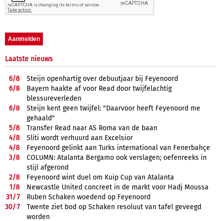
Laatste nieuws
6/
8
Steijn openhartig over debuutjaar bij Feyenoord
6/
8
Bayern haakte af voor Read door twijfelachtig
blessureverleden
6/
8
Steijn kent geen twijfel: "Daarvoor heeft Feyenoord me
gehaald"
5/
8
Transfer Read naar AS Roma van de baan
4/
8
Sliti wordt verhuurd aan Excelsior
4/
8
Feyenoord gelinkt aan Turks international van Fenerbahçe
3/
8
COLUMN: Atalanta Bergamo ook verslagen; oefenreeks in
stijl afgerond
2/
8
Feyenoord wint duel om Kuip Cup van Atalanta
1/
8
Newcastle United concreet in de markt voor Hadj Moussa
31/
7
Ruben Schaken woedend op Feyenoord
30/
7
Twente ziet bod op Schaken resoluut van tafel geveegd
worden