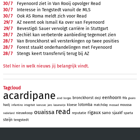
30/
7
Feyenoord ziet in Van Rooij opvolger Read
30/
7
Interesse in Tengstedt vanuit de MLS
30/
7
Ook AS Roma meldt zich voor Read
29/
7
AZ neemt ook Ismail Ka over van Feyenoord
29/
7
Bevestigd: Sauer vervolgt carrière in Stuttgart
28/
7
Zechiël kan verbeterde aanbieding tegemoet zien
28/
7
Van Bronckhorst wil versterkingen op twee posities
28/
7
Forest staakt onderhandelingen met Feyenoord
28/
7
Stengs keert transfervrij terug bij AZ
Stel hier in welk nieuws jij belangrijk vindt.
Tagcloud
acardipane
eenhoorn
bronckhorst
deijl
fifa
aivd
borges
givairo
lotomba
hadj
kloese
moussa
matchday
infantino
mossad
integriteit
ivanusec
jans
kasanwirjo
read
ouaissa
rigaux
sano
sjaakf
nieuwkoop
reputatie
sparta
nederland
steijn
tengstedt