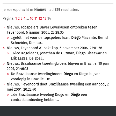
Je zoekopdracht in
Nieuws
had
329
resultaten.
Pagina:
1
2
3
4
...
10
11
12
13
14
Nieuws, Topspelers Bayer Leverkusen ontbreken tegen
Feyenoord, 6 januari 2005, 23:28:35
...geldt niet voor de topspelers Juan,
Diego
Placente, Bernd
Schneider, Dimitar...
Nieuws, Feyenoord A1 pakt kop, 6 november 2004, 22:01:56
...Rico Kogeldans, Jonathan de Guzman,
Diego
Biseswar en
Erik Lagas. De goal...
Nieuws, Braziliaanse tweelingbroers blijven in Brazilie, 10 juni
2001, 21:46:23
De Braziliaanse tweelingbroers
Diego
en Diogo blijven
voorlopig in Brazilie. De...
Nieuws, 'Feyenoord doet Braziliaanse tweeling een aanbod', 2
mei 2001, 20:22:40
...de Braziliaanse tweeling Diogo en
Diego
een
contractaanbieding hebben...