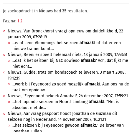
Je zoekopdracht in
Nieuws
had
35
resultaten.
Pagina:
1
2
Nieuws, Van Bronckhorst vraagt opnieuw om duidelijkheid, 22
januari 2009, 07:28:19
...is of Leon Vlemmings het seizoen
afmaak
t of dat er een
nieuwe trainer komt....
Nieuws, Been: er speelt helemaal niets, 18 januari 2009, 17:43:51
...dat ik het seizoen bij NEC sowieso
afmaak
? Ach, dat lijkt me
niet echt...
Nieuws, Gudde: trots om bondscoach te leveren, 3 maart 2008,
19:12:19
...werk bij Feyenoord zo goed mogelijk
afmaak
t. Aan ons nu de
taak om opnieuw...
Nieuws, 'Feyenoord bekeek Amrabat', 24 december 2007, 17:59:21
...het lopende seizoen in Noord-Limburg
afmaak
t. "Het is
absoluut niet de...
Nieuws, Aanvraag paspoort houdt Jonathan de Guzman dit
seizoen nog in Nederland, 14 november 2007, 16:21:11
...het seizoen bij Feyenoord gewoon
afmaak
t." De broer van
Jonathan, Julian...