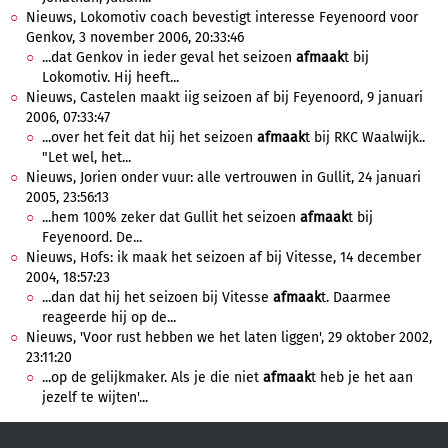
Nieuws, Lokomotiv coach bevestigt interesse Feyenoord voor
Genkov, 3 november 2006, 20:33:46
...dat Genkov in ieder geval het seizoen
afmaak
t bij
Lokomotiv. Hij heeft...
Nieuws, Castelen maakt iig seizoen af bij Feyenoord, 9 januari
2006, 07:33:47
...over het feit dat hij het seizoen
afmaak
t bij RKC Waalwijk..
"Let wel, het...
Nieuws, Jorien onder vuur: alle vertrouwen in Gullit, 24 januari
2005, 23:56:13
...hem 100% zeker dat Gullit het seizoen
afmaak
t bij
Feyenoord. De...
Nieuws, Hofs: ik maak het seizoen af bij Vitesse, 14 december
2004, 18:57:23
...dan dat hij het seizoen bij Vitesse
afmaak
t. Daarmee
reageerde hij op de...
Nieuws, 'Voor rust hebben we het laten liggen', 29 oktober 2002,
23:11:20
...op de gelijkmaker. Als je die niet
afmaak
t heb je het aan
jezelf te wijten'...