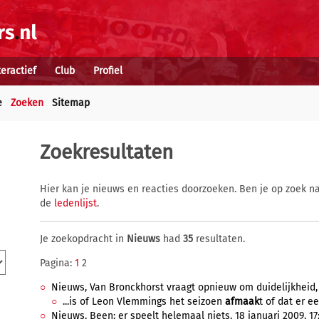
teractief
Club
Profiel
e
Zoeken
Sitemap
Zoekresultaten
Hier kan je nieuws en reacties doorzoeken. Ben je op zoek na
de
ledenlijst
.
Je zoekopdracht in
Nieuws
had
35
resultaten.
Pagina:
1
2
Nieuws, Van Bronckhorst vraagt opnieuw om duidelijkheid, 2
...is of Leon Vlemmings het seizoen
afmaak
t of dat er e
Nieuws, Been: er speelt helemaal niets, 18 januari 2009, 17: