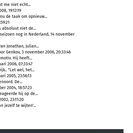
jkt me niet echt...
8, 19:12:19
 nu de taak om opnieuw...
59:21
s absoluut niet de...
seizoen nog in Nederland, 14 november
van Jonathan, Julian...
or Genkov, 3 november 2006, 20:33:46
motiv. Hij heeft...
ari 2006, 07:33:47
jk.. "Let wel, het...
ari 2005, 23:56:13
enoord. De...
er 2004, 18:57:23
eageerde hij op de...
002, 23:11:20
n jezelf te wijten'...