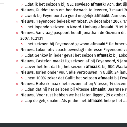
...dat ik het seizoen bij NEC sowieso
afmaak
? Ach, dat li
Nieuws, Gudde: trots om bondscoach te leveren, 3 maart 200
...werk bij Feyenoord zo goed mogelijk
afmaak
t. Aan ons
Nieuws, 'Feyenoord bekeek Amrabat', 24 december 2007, 17:
...het lopende seizoen in Noord-Limburg
afmaak
t. "Het i
Nieuws, Aanvraag paspoort houdt Jonathan de Guzman dit 
2007, 16:21:11
...het seizoen bij Feyenoord gewoon
afmaak
t." De broer 
Nieuws, Lokomotiv coach bevestigt interesse Feyenoord vo
...dat Genkov in ieder geval het seizoen
afmaak
t bij Loko
Nieuws, Castelen maakt iig seizoen af bij Feyenoord, 9 janu
...over het feit dat hij het seizoen
afmaak
t bij RKC Waalwi
Nieuws, Jorien onder vuur: alle vertrouwen in Gullit, 24 janu
...hem 100% zeker dat Gullit het seizoen
afmaak
t bij Fey
Nieuws, Hofs: ik maak het seizoen af bij Vitesse, 14 decemb
...dan dat hij het seizoen bij Vitesse
afmaak
t. Daarmee r
Nieuws, 'Voor rust hebben we het laten liggen', 29 oktober 2
...op de gelijkmaker. Als je die niet
afmaak
t heb je het aa