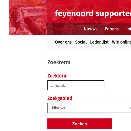
Voorpagina
Nieuws
Forums
In
Over ons
Social
Ledenlijst
Wie onlin
Zoekterm
Zoekterm
Zoekgebied