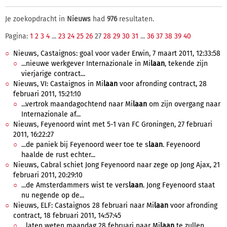
Je zoekopdracht in
Nieuws
had
976
resultaten.
Pagina:
1
2
3
4
...
23
24
25
26
27
28
29
30
31
...
36
37
38
39
40
Nieuws, Castaignos: goal voor vader Erwin, 7 maart 2011, 12:33:58
...nieuwe werkgever Internazionale in Mi
laan
, tekende zijn
vierjarige contract...
Nieuws, VI: Castaignos in Mi
laan
voor afronding contract, 28
februari 2011, 15:21:10
...vertrok maandagochtend naar Mi
laan
om zijn overgang naar
Internazionale af...
Nieuws, Feyenoord wint met 5-1 van FC Groningen, 27 februari
2011, 16:22:27
...de paniek bij Feyenoord weer toe te s
laan
. Feyenoord
haalde de rust echter...
Nieuws, Cabral schiet Jong Feyenoord naar zege op Jong Ajax, 21
februari 2011, 20:29:10
...de Amsterdammers wist te vers
laan
. Jong Feyenoord staat
nu negende op de...
Nieuws, ELF: Castaignos 28 februari naar Mi
laan
voor afronding
contract, 18 februari 2011, 14:57:45
...laten weten maandag 28 februari naar Mi
laan
te zullen