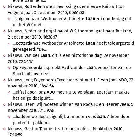
Rotterdammers...
Nieuws, Rotterdam stelt beslissing over nieuwe Kuip uit tot
volgend jaar, 3 december 2010, 00:51:08
...volgend jaar. Wethouder Antoinette
Laan
zei donderdag dat
nu het WK niet...
Nieuws, Nederland grijpt naast WK, toernooi gaat naar Rusland,
2 december 2010, 16:38:17
...Rotterdamse wethouder Antoinette
Laan
heeft teleurgesteld
gereageerd. "De...
Nieuws, Van der
Laan
: dit is een historische dag, 29 november
2010, 22:54:17
Op Feyenoord.nl spreekt Aad van der
Laan
, voorzitter van de
Sportclub, over een...
Nieuws, Jong Feyenoord/Excelsior wint met 1-0 van Jong ADO, 22
november 2010, 18:41:54
...elftal door Jong ADO met 1-0 te vers
laan
. Leerdam maakte
het enige doelpunt...
Nieuws, Been: wij moeten winnen van Roda JC en Heerenveen, 5
november 2010, 21:39:48
...hadden we Roda eigenlijk al moeten vers
laan
. Alleen door
punten te pakken...
Nieuws, Gaston Taument zaterdag analist , 14 oktober 2010,
17:40:59