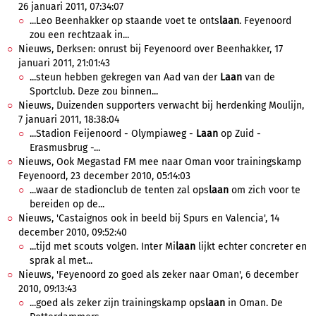
26 januari 2011, 07:34:07
...Leo Beenhakker op staande voet te onts
laan
. Feyenoord
zou een rechtzaak in...
Nieuws, Derksen: onrust bij Feyenoord over Beenhakker, 17
januari 2011, 21:01:43
...steun hebben gekregen van Aad van der
Laan
van de
Sportclub. Deze zou binnen...
Nieuws, Duizenden supporters verwacht bij herdenking Moulijn,
7 januari 2011, 18:38:04
...Stadion Feijenoord - Olympiaweg -
Laan
op Zuid -
Erasmusbrug -...
Nieuws, Ook Megastad FM mee naar Oman voor trainingskamp
Feyenoord, 23 december 2010, 05:14:03
...waar de stadionclub de tenten zal ops
laan
om zich voor te
bereiden op de...
Nieuws, 'Castaignos ook in beeld bij Spurs en Valencia', 14
december 2010, 09:52:40
...tijd met scouts volgen. Inter Mi
laan
lijkt echter concreter en
sprak al met...
Nieuws, 'Feyenoord zo goed als zeker naar Oman', 6 december
2010, 09:13:43
...goed als zeker zijn trainingskamp ops
laan
in Oman. De