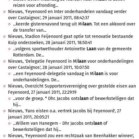
reizen voor afronding...
Nieuws, 'Feyenoord en Inter onderhandelen vandaag verder
over Castaignos', 29 januari 2011, 08:42:37
...keerde gisterenavond terug uit Mi
laan
. Tot een akkoord over
de transfer van...
Nieuws, Stadion Feijenoord gaat optie tot renovatie bestaande
Kuip onderzoeken, 28 januari 2011, 18:50:41
...volgens sportwethouder Antoinette
Laan
van de gemeente
Rotterdam. De...
Nieuws, 'Delegatie Feyenoord in Mi
laan
voor onderhandelingen
over Castaignos', 28 januari 2011, 10:07:50
...een Feyenoord-delegatie vandaag in Mi
laan
is voor
onderhandelingen. De...
Nieuws, Overzicht Supportersvereniging over gestelde eisen aan
Feyenoord, 27 januari 2011, 22:29:19
...voor de groep. * Dhr. Jacobs onts
laan
of bewerkstelligen dat
hij...
Nieuws, 'Fans eisten o.a. vertrek Jacobs bij Feyenoord', 27
januari 2011, 20:05:21
...Willem van Hanegem - Dhr Jacobs onts
laan
of
bewerkstelligen dat hij...
Nieuws, 'Feyenoord zou een rechtzaak van Beenhakker winnen',