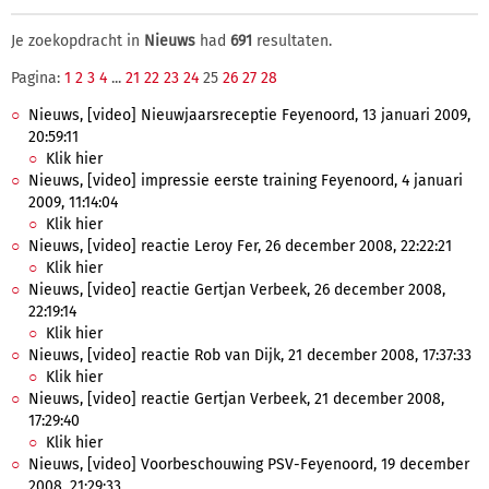
Je zoekopdracht in
Nieuws
had
691
resultaten.
Pagina:
1
2
3
4
...
21
22
23
24
25
26
27
28
Nieuws, [video] Nieuwjaarsreceptie Feyenoord, 13 januari 2009,
20:59:11
Klik hier
Nieuws, [video] impressie eerste training Feyenoord, 4 januari
2009, 11:14:04
Klik hier
Nieuws, [video] reactie Leroy Fer, 26 december 2008, 22:22:21
Klik hier
Nieuws, [video] reactie Gertjan Verbeek, 26 december 2008,
22:19:14
Klik hier
Nieuws, [video] reactie Rob van Dijk, 21 december 2008, 17:37:33
Klik hier
Nieuws, [video] reactie Gertjan Verbeek, 21 december 2008,
17:29:40
Klik hier
Nieuws, [video] Voorbeschouwing PSV-Feyenoord, 19 december
2008, 21:29:33