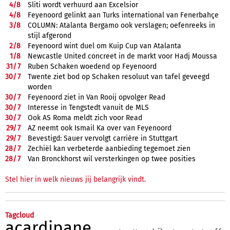
4/
8
Sliti wordt verhuurd aan Excelsior
4/
8
Feyenoord gelinkt aan Turks international van Fenerbahçe
3/
8
COLUMN: Atalanta Bergamo ook verslagen; oefenreeks in
stijl afgerond
2/
8
Feyenoord wint duel om Kuip Cup van Atalanta
1/
8
Newcastle United concreet in de markt voor Hadj Moussa
31/
7
Ruben Schaken woedend op Feyenoord
30/
7
Twente ziet bod op Schaken resoluut van tafel geveegd
worden
30/
7
Feyenoord ziet in Van Rooij opvolger Read
30/
7
Interesse in Tengstedt vanuit de MLS
30/
7
Ook AS Roma meldt zich voor Read
29/
7
AZ neemt ook Ismail Ka over van Feyenoord
29/
7
Bevestigd: Sauer vervolgt carrière in Stuttgart
28/
7
Zechiël kan verbeterde aanbieding tegemoet zien
28/
7
Van Bronckhorst wil versterkingen op twee posities
Stel hier in welk nieuws jij belangrijk vindt.
Tagcloud
acardipane