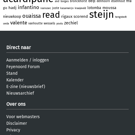
deijl
fifa
bronckhorst
eenhoorn
elsenhout
borges
aivd
infantino
hadj
moussa
lotomba
gio
juste
ivanusec
kasanwirjo
kraaijeveld
steijn
read
ouaissa
rigaux
scorend
nieuwkoop
tengstedt
valente
zechiel
wessels
vanhoutte
ueda
youtu
Direct naar
Aanmelden
/
inloggen
Feyenoord Forum
Stand
Kalender
E-zine (nieuwsbrief)
Nieuwsarchief
Over ons
Voor webmasters
Disclaimer
Privacy