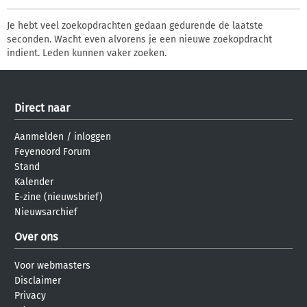
Je hebt veel zoekopdrachten gedaan gedurende de laatste
seconden. Wacht even alvorens je een nieuwe zoekopdracht
indient. Leden kunnen vaker zoeken.
Direct naar
Aanmelden
/
inloggen
Feyenoord Forum
Stand
Kalender
E-zine (nieuwsbrief)
Nieuwsarchief
Over ons
Voor webmasters
Disclaimer
Privacy