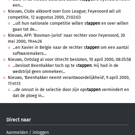
een...
Nieuws, Clubs akkoord over Euro League; Feyenoord wil uit
competitie, 12 augustus 2000, 21:02:03
...uit hun nationale competitie willen s
tappen
en over willen
gaan tot de...
Nieuws, AFP: 'Bosman-jurist' naar rechter voor Feyenoord, 30
mei 2000, 19:44:26
...en Xavier in Belgie naar de rechter s
tappen
om een aantal
softwaremakers...
Nieuws, Ontslag al voor Utrecht besloten, 10 april 2000, 08:35:58
...besloot Beenhakker toch op te s
tappen
. Hij had in de
wedstrijd geen ommekeer...
Nieuws, 'Beenhakker neemt verantwoordelijkheid', 9 april 2000,
17:41:13
...de onrust in de selectie door zijn ops
tappen
vermindert en
dat de ploeg in...
Direct naar
Aanmelden
/
inloggen