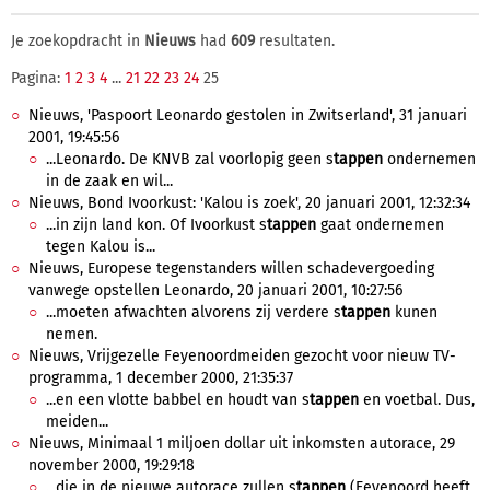
Je zoekopdracht in
Nieuws
had
609
resultaten.
Pagina:
1
2
3
4
...
21
22
23
24
25
Nieuws, 'Paspoort Leonardo gestolen in Zwitserland', 31 januari
2001, 19:45:56
...Leonardo. De KNVB zal voorlopig geen s
tappen
ondernemen
in de zaak en wil...
Nieuws, Bond Ivoorkust: 'Kalou is zoek', 20 januari 2001, 12:32:34
...in zijn land kon. Of Ivoorkust s
tappen
gaat ondernemen
tegen Kalou is...
Nieuws, Europese tegenstanders willen schadevergoeding
vanwege opstellen Leonardo, 20 januari 2001, 10:27:56
...moeten afwachten alvorens zij verdere s
tappen
kunen
nemen.
Nieuws, Vrijgezelle Feyenoordmeiden gezocht voor nieuw TV-
programma, 1 december 2000, 21:35:37
...en een vlotte babbel en houdt van s
tappen
en voetbal. Dus,
meiden...
Nieuws, Minimaal 1 miljoen dollar uit inkomsten autorace, 29
november 2000, 19:29:18
...die in de nieuwe autorace zullen s
tappen
(Feyenoord heeft