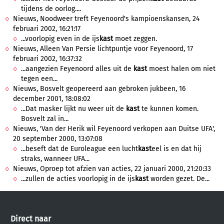
tijdens de oorlog....
Nieuws, Noodweer treft Feyenoord's kampioenskansen, 24
februari 2002, 16:21:17
...voorlopig even in de ijs
kast
moet zeggen.
Nieuws, Alleen Van Persie lichtpuntje voor Feyenoord, 17
februari 2002, 16:37:32
...aangezien Feyenoord alles uit de
kast
moest halen om niet
tegen een...
Nieuws, Bosvelt geopereerd aan gebroken jukbeen, 16
december 2001, 18:08:02
...Dat masker lijkt nu weer uit de
kast
te kunnen komen.
Bosvelt zal in...
Nieuws, 'Van der Herik wil Feyenoord verkopen aan Duitse UFA',
20 september 2000, 13:07:08
...beseft dat de Euroleague een lucht
kast
eel is en dat hij
straks, wanneer UFA...
Nieuws, Oproep tot afzien van acties, 22 januari 2000, 21:20:33
...zullen de acties voorlopig in de ijs
kast
worden gezet. De...
Direct naar