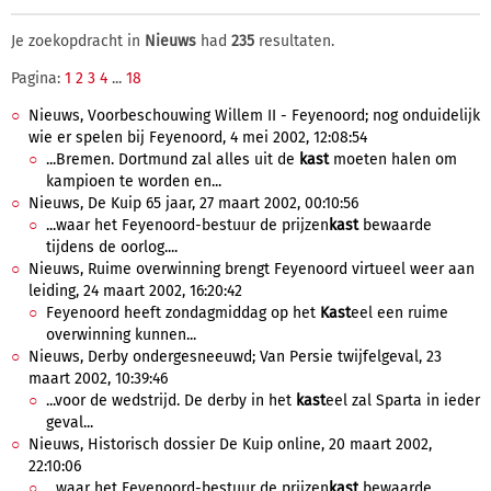
Je zoekopdracht in
Nieuws
had
235
resultaten.
Pagina:
1
2
3
4
...
18
Nieuws, Voorbeschouwing Willem II - Feyenoord; nog onduidelijk
wie er spelen bij Feyenoord, 4 mei 2002, 12:08:54
...Bremen. Dortmund zal alles uit de
kast
moeten halen om
kampioen te worden en...
Nieuws, De Kuip 65 jaar, 27 maart 2002, 00:10:56
...waar het Feyenoord-bestuur de prijzen
kast
bewaarde
tijdens de oorlog....
Nieuws, Ruime overwinning brengt Feyenoord virtueel weer aan
leiding, 24 maart 2002, 16:20:42
Feyenoord heeft zondagmiddag op het
Kast
eel een ruime
overwinning kunnen...
Nieuws, Derby ondergesneeuwd; Van Persie twijfelgeval, 23
maart 2002, 10:39:46
...voor de wedstrijd. De derby in het
kast
eel zal Sparta in ieder
geval...
Nieuws, Historisch dossier De Kuip online, 20 maart 2002,
22:10:06
...waar het Feyenoord-bestuur de prijzen
kast
bewaarde