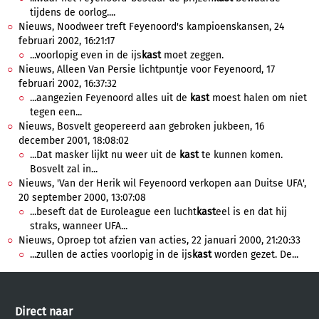
tijdens de oorlog....
Nieuws, Noodweer treft Feyenoord's kampioenskansen, 24
februari 2002, 16:21:17
...voorlopig even in de ijs
kast
moet zeggen.
Nieuws, Alleen Van Persie lichtpuntje voor Feyenoord, 17
februari 2002, 16:37:32
...aangezien Feyenoord alles uit de
kast
moest halen om niet
tegen een...
Nieuws, Bosvelt geopereerd aan gebroken jukbeen, 16
december 2001, 18:08:02
...Dat masker lijkt nu weer uit de
kast
te kunnen komen.
Bosvelt zal in...
Nieuws, 'Van der Herik wil Feyenoord verkopen aan Duitse UFA',
20 september 2000, 13:07:08
...beseft dat de Euroleague een lucht
kast
eel is en dat hij
straks, wanneer UFA...
Nieuws, Oproep tot afzien van acties, 22 januari 2000, 21:20:33
...zullen de acties voorlopig in de ijs
kast
worden gezet. De...
Direct naar