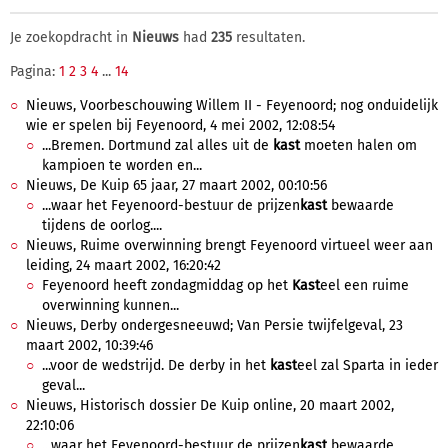
Je zoekopdracht in
Nieuws
had
235
resultaten.
Pagina:
1
2
3
4
...
14
Nieuws, Voorbeschouwing Willem II - Feyenoord; nog onduidelijk
wie er spelen bij Feyenoord, 4 mei 2002, 12:08:54
...Bremen. Dortmund zal alles uit de
kast
moeten halen om
kampioen te worden en...
Nieuws, De Kuip 65 jaar, 27 maart 2002, 00:10:56
...waar het Feyenoord-bestuur de prijzen
kast
bewaarde
tijdens de oorlog....
Nieuws, Ruime overwinning brengt Feyenoord virtueel weer aan
leiding, 24 maart 2002, 16:20:42
Feyenoord heeft zondagmiddag op het
Kast
eel een ruime
overwinning kunnen...
Nieuws, Derby ondergesneeuwd; Van Persie twijfelgeval, 23
maart 2002, 10:39:46
...voor de wedstrijd. De derby in het
kast
eel zal Sparta in ieder
geval...
Nieuws, Historisch dossier De Kuip online, 20 maart 2002,
22:10:06
...waar het Feyenoord-bestuur de prijzen
kast
bewaarde