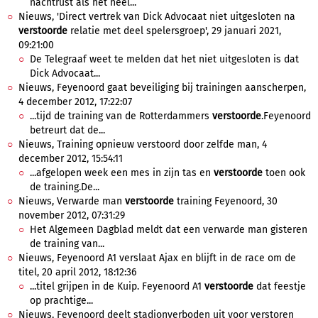
nachtrust als het heel...
Nieuws, 'Direct vertrek van Dick Advocaat niet uitgesloten na
verstoorde
relatie met deel spelersgroep', 29 januari 2021,
09:21:00
De Telegraaf weet te melden dat het niet uitgesloten is dat
Dick Advocaat...
Nieuws, Feyenoord gaat beveiliging bij trainingen aanscherpen,
4 december 2012, 17:22:07
...tijd de training van de Rotterdammers
verstoorde
.Feyenoord
betreurt dat de...
Nieuws, Training opnieuw verstoord door zelfde man, 4
december 2012, 15:54:11
...afgelopen week een mes in zijn tas en
verstoorde
toen ook
de training.De...
Nieuws, Verwarde man
verstoorde
training Feyenoord, 30
november 2012, 07:31:29
Het Algemeen Dagblad meldt dat een verwarde man gisteren
de training van...
Nieuws, Feyenoord A1 verslaat Ajax en blijft in de race om de
titel, 20 april 2012, 18:12:36
...titel grijpen in de Kuip. Feyenoord A1
verstoorde
dat feestje
op prachtige...
Nieuws, Feyenoord deelt stadionverboden uit voor verstoren