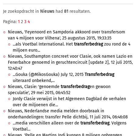
Je zoekopdracht in
Nieuws
had
81
resultaten.
Pagina:
1
2
3
4
Nieuws, 'Feyenoord en Sampdoria akkoord over transfersom
van 4 miljoen voor Vilhena', 25 augustus 2015, 19:33:35
...als Voetbal International. Het
transferbedrag
zou rond de 4
miljoen euro...
Nieuws, Southampton concreet voor Clasie, ook namen Lazio en
Fenerbahce genoemd in geruchtencircuit [update 2], 12 juli 2015,
12:40:47
...Gouka (@MikosGouka) July 12, 2015
Transferbedrag
uiteraard onbekend,...
Nieuws, Clasie: 'genoemde
transferbedrag
en gewoon
speculatie', 29 mei 2015, 06:45:52
Jordy Clasie verwijst in het Algemeen Dagblad de verhalen
over de miljoenen die...
Nieuws, Nederlandse media melden doorbraak in
onderhandelingen: transfer Pelle dichtbij, 11 juli 2014, 06:46:08
...media verschillen alleen over de
transferbedrag
. Volgens
Voetbal...
Nieuws, 'Pelle en Martins Indi kunnen 8 miljoen opbrengen ,