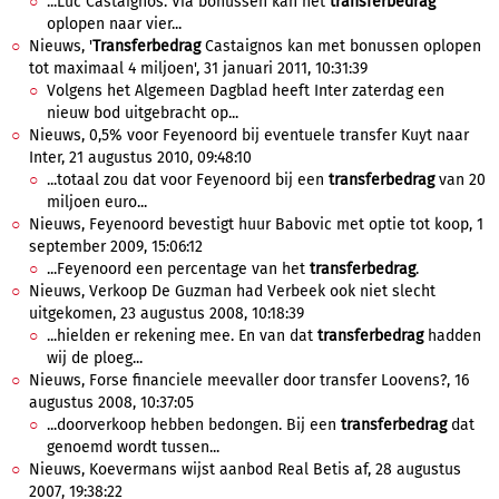
...Luc Castaignos. Via bonussen kan het
transferbedrag
oplopen naar vier...
Nieuws, '
Transferbedrag
Castaignos kan met bonussen oplopen
tot maximaal 4 miljoen', 31 januari 2011, 10:31:39
Volgens het Algemeen Dagblad heeft Inter zaterdag een
nieuw bod uitgebracht op...
Nieuws, 0,5% voor Feyenoord bij eventuele transfer Kuyt naar
Inter, 21 augustus 2010, 09:48:10
...totaal zou dat voor Feyenoord bij een
transferbedrag
van 20
miljoen euro...
Nieuws, Feyenoord bevestigt huur Babovic met optie tot koop, 1
september 2009, 15:06:12
...Feyenoord een percentage van het
transferbedrag
.
Nieuws, Verkoop De Guzman had Verbeek ook niet slecht
uitgekomen, 23 augustus 2008, 10:18:39
...hielden er rekening mee. En van dat
transferbedrag
hadden
wij de ploeg...
Nieuws, Forse financiele meevaller door transfer Loovens?, 16
augustus 2008, 10:37:05
...doorverkoop hebben bedongen. Bij een
transferbedrag
dat
genoemd wordt tussen...
Nieuws, Koevermans wijst aanbod Real Betis af, 28 augustus
2007, 19:38:22