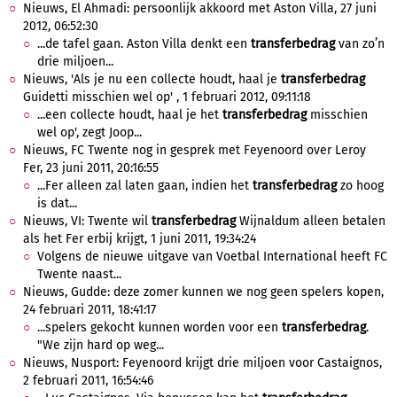
Nieuws, El Ahmadi: persoonlijk akkoord met Aston Villa, 27 juni
2012, 06:52:30
...de tafel gaan. Aston Villa denkt een
transferbedrag
van zo’n
drie miljoen...
Nieuws, 'Als je nu een collecte houdt, haal je
transferbedrag
Guidetti misschien wel op' , 1 februari 2012, 09:11:18
...een collecte houdt, haal je het
transferbedrag
misschien
wel op', zegt Joop...
Nieuws, FC Twente nog in gesprek met Feyenoord over Leroy
Fer, 23 juni 2011, 20:16:55
...Fer alleen zal laten gaan, indien het
transferbedrag
zo hoog
is dat...
Nieuws, VI: Twente wil
transferbedrag
Wijnaldum alleen betalen
als het Fer erbij krijgt, 1 juni 2011, 19:34:24
Volgens de nieuwe uitgave van Voetbal International heeft FC
Twente naast...
Nieuws, Gudde: deze zomer kunnen we nog geen spelers kopen,
24 februari 2011, 18:41:17
...spelers gekocht kunnen worden voor een
transferbedrag
.
"We zijn hard op weg...
Nieuws, Nusport: Feyenoord krijgt drie miljoen voor Castaignos,
2 februari 2011, 16:54:46