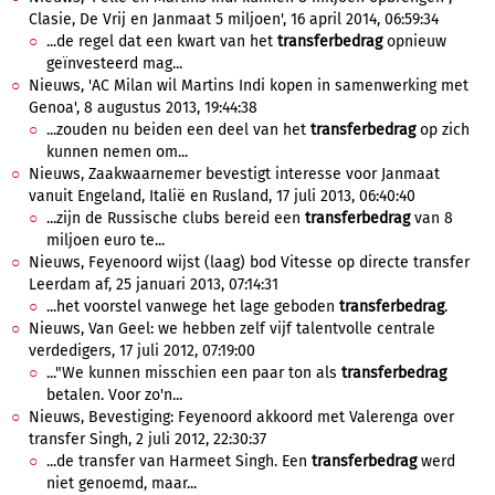
Clasie, De Vrij en Janmaat 5 miljoen', 16 april 2014, 06:59:34
...de regel dat een kwart van het
transferbedrag
opnieuw
geïnvesteerd mag...
Nieuws, 'AC Milan wil Martins Indi kopen in samenwerking met
Genoa', 8 augustus 2013, 19:44:38
...zouden nu beiden een deel van het
transferbedrag
op zich
kunnen nemen om...
Nieuws, Zaakwaarnemer bevestigt interesse voor Janmaat
vanuit Engeland, Italië en Rusland, 17 juli 2013, 06:40:40
...zijn de Russische clubs bereid een
transferbedrag
van 8
miljoen euro te...
Nieuws, Feyenoord wijst (laag) bod Vitesse op directe transfer
Leerdam af, 25 januari 2013, 07:14:31
...het voorstel vanwege het lage geboden
transferbedrag
.
Nieuws, Van Geel: we hebben zelf vijf talentvolle centrale
verdedigers, 17 juli 2012, 07:19:00
..."We kunnen misschien een paar ton als
transferbedrag
betalen. Voor zo'n...
Nieuws, Bevestiging: Feyenoord akkoord met Valerenga over
transfer Singh, 2 juli 2012, 22:30:37
...de transfer van Harmeet Singh. Een
transferbedrag
werd
niet genoemd, maar...