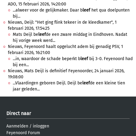
ADO, 15 februari 2026, 14:20:00
...alweer voor de gelijkmaker. Daar b
leef
het qua doelpunten
bij...
Nieuws, Deijl: "Het ging flink tekeer in de kleedkamer", 1
februari 2026, 17:54:25
Mats Deijl be
leef
de een zware middag in Eindhoven. Nadat
hij vorige week werd...
Nieuws, Feyenoord haalt opgelucht adem bij genadig PSV, 1
februari 2026, 16:21:00
...in, waardoor de schade beperkt b
leef
bij 3-0. Feyenoord had
bij een...
Nieuws, Mats Deijl is definitief Feyenoorder, 24 januari 2026,
19:08:00
...Vlaardingen geboren Deijl. Deijl be
leef
de een kleine tien
jaar geleden...
Direct naar
Aanmelden
/
inloggen
Feyenoord Forum