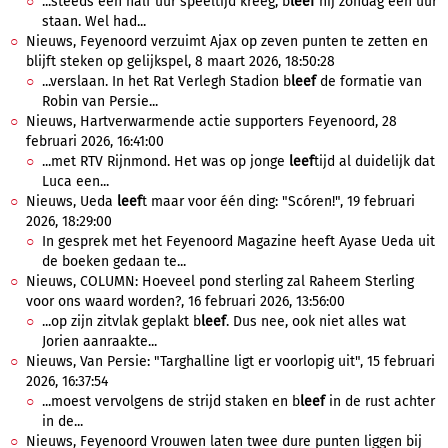
...steeds een half uur speeltijd kreeg, b
leef
hij zondag een uur
staan. Wel had...
Nieuws, Feyenoord verzuimt Ajax op zeven punten te zetten en
blijft steken op gelijkspel, 8 maart 2026, 18:50:28
...verslaan. In het Rat Verlegh Stadion b
leef
de formatie van
Robin van Persie...
Nieuws, Hartverwarmende actie supporters Feyenoord, 28
februari 2026, 16:41:00
...met RTV Rijnmond. Het was op jonge
leef
tijd al duidelijk dat
Luca een...
Nieuws, Ueda
leef
t maar voor één ding: "Scóren!", 19 februari
2026, 18:29:00
In gesprek met het Feyenoord Magazine heeft Ayase Ueda uit
de boeken gedaan te...
Nieuws, COLUMN: Hoeveel pond sterling zal Raheem Sterling
voor ons waard worden?, 16 februari 2026, 13:56:00
...op zijn zitvlak geplakt b
leef
. Dus nee, ook niet alles wat
Jorien aanraakte...
Nieuws, Van Persie: "Targhalline ligt er voorlopig uit", 15 februari
2026, 16:37:54
...moest vervolgens de strijd staken en b
leef
in de rust achter
in de...
Nieuws, Feyenoord Vrouwen laten twee dure punten liggen bij