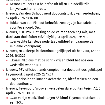
Gernot Trauner (33) be
leef
de uit bij NEC eindelijk zijn
langverwachte rentree...
Nieuws, Van den Elshout werd doodongelukkig van verdedigen,
14 april 2026, 14:02:00
Tobias van den Elshout be
leef
de zondag zijn basisdebuut
voor Feyenoord. Op...
Nieuws, COLUMN: Het ging op de valreep toch nog mis, met
dank aan thuisfluiter Gözübüyük , 13 april 2026, 12:57:00
...verwachte kansloze nederlaag uitb
leef
en daarmee de
minieme voorsprong...
Nieuws, NEC sleept in slotminuut gelijkspel uit het vuur, 12 april
2026, 16:37:26
...kwam NEC dus met de schrik vrij en b
leef
het nog een
wedstrijd, waarin NEC...
Nieuws, PSV officieel landskampioen na doelpuntloos gelijkspel
Feyenoord, 5 april 2026, 22:15:04
...op doelsaldo te kunnen achterhalen, b
leef
steken op een
doelpuntloos...
Nieuws, Feyenoord Vrouwen verspelen dure punten tegen AZ, 5
april 2026, 18:30:00
...van vorige week. Thuis tegen AZ b
leef
Feyenoord steken op
een 3-3...