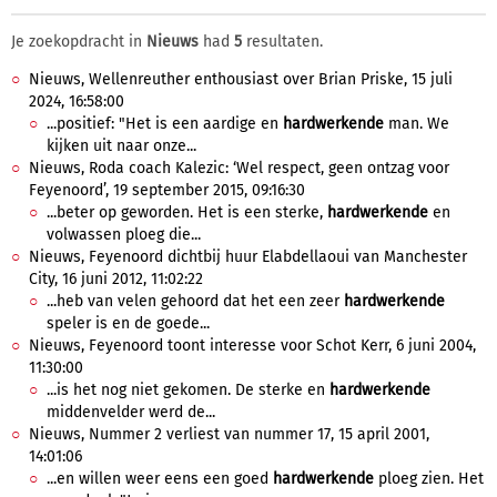
Je zoekopdracht in
Nieuws
had
5
resultaten.
Nieuws, Wellenreuther enthousiast over Brian Priske, 15 juli
2024, 16:58:00
...positief: "Het is een aardige en
hardwerkende
man. We
kijken uit naar onze...
Nieuws, Roda coach Kalezic: ‘Wel respect, geen ontzag voor
Feyenoord’, 19 september 2015, 09:16:30
...beter op geworden. Het is een sterke,
hardwerkende
en
volwassen ploeg die...
Nieuws, Feyenoord dichtbij huur Elabdellaoui van Manchester
City, 16 juni 2012, 11:02:22
...heb van velen gehoord dat het een zeer
hardwerkende
speler is en de goede...
Nieuws, Feyenoord toont interesse voor Schot Kerr, 6 juni 2004,
11:30:00
...is het nog niet gekomen. De sterke en
hardwerkende
middenvelder werd de...
Nieuws, Nummer 2 verliest van nummer 17, 15 april 2001,
14:01:06
...en willen weer eens een goed
hardwerkende
ploeg zien. Het