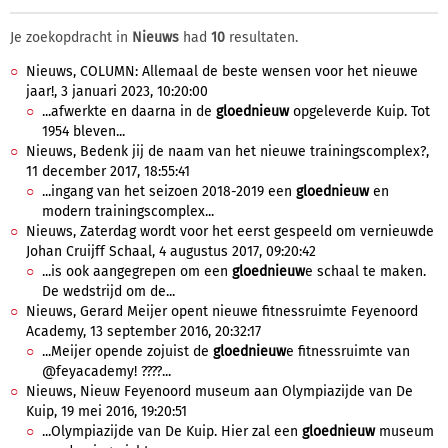
Je zoekopdracht in
Nieuws
had
10
resultaten.
Nieuws, COLUMN: Allemaal de beste wensen voor het nieuwe
jaar!, 3 januari 2023, 10:20:00
...afwerkte en daarna in de
gloednieuw
opgeleverde Kuip. Tot
1954 bleven...
Nieuws, Bedenk jij de naam van het nieuwe trainingscomplex?,
11 december 2017, 18:55:41
...ingang van het seizoen 2018-2019 een
gloednieuw
en
modern trainingscomplex...
Nieuws, Zaterdag wordt voor het eerst gespeeld om vernieuwde
Johan Cruijff Schaal, 4 augustus 2017, 09:20:42
...is ook aangegrepen om een
gloednieuw
e schaal te maken.
De wedstrijd om de...
Nieuws, Gerard Meijer opent nieuwe fitnessruimte Feyenoord
Academy, 13 september 2016, 20:32:17
...Meijer opende zojuist de
gloednieuw
e fitnessruimte van
@feyacademy! ????...
Nieuws, Nieuw Feyenoord museum aan Olympiazijde van De
Kuip, 19 mei 2016, 19:20:51
...Olympiazijde van De Kuip. Hier zal een
gloednieuw
museum