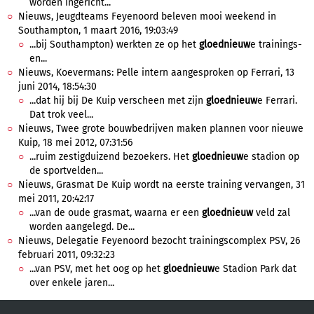
worden ingericht...
Nieuws, Jeugdteams Feyenoord beleven mooi weekend in
Southampton, 1 maart 2016, 19:03:49
...bij Southampton) werkten ze op het
gloednieuw
e trainings-
en...
Nieuws, Koevermans: Pelle intern aangesproken op Ferrari, 13
juni 2014, 18:54:30
...dat hij bij De Kuip verscheen met zijn
gloednieuw
e Ferrari.
Dat trok veel...
Nieuws, Twee grote bouwbedrijven maken plannen voor nieuwe
Kuip, 18 mei 2012, 07:31:56
...ruim zestigduizend bezoekers. Het
gloednieuw
e stadion op
de sportvelden...
Nieuws, Grasmat De Kuip wordt na eerste training vervangen, 31
mei 2011, 20:42:17
...van de oude grasmat, waarna er een
gloednieuw
veld zal
worden aangelegd. De...
Nieuws, Delegatie Feyenoord bezocht trainingscomplex PSV, 26
februari 2011, 09:32:23
...van PSV, met het oog op het
gloednieuw
e Stadion Park dat
over enkele jaren...