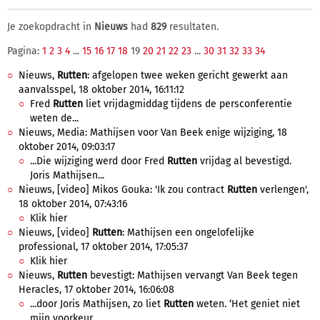
Je zoekopdracht in
Nieuws
had
829
resultaten.
Pagina:
1
2
3
4
...
15
16
17
18
19
20
21
22
23
...
30
31
32
33
34
Nieuws,
Rutten
: afgelopen twee weken gericht gewerkt aan
aanvalsspel, 18 oktober 2014, 16:11:12
Fred
Rutten
liet vrijdagmiddag tijdens de persconferentie
weten de...
Nieuws, Media: Mathijsen voor Van Beek enige wijziging, 18
oktober 2014, 09:03:17
...Die wijziging werd door Fred
Rutten
vrijdag al bevestigd.
Joris Mathijsen...
Nieuws, [video] Mikos Gouka: 'Ik zou contract
Rutten
verlengen',
18 oktober 2014, 07:43:16
Klik hier
Nieuws, [video]
Rutten
: Mathijsen een ongelofelijke
professional, 17 oktober 2014, 17:05:37
Klik hier
Nieuws,
Rutten
bevestigt: Mathijsen vervangt Van Beek tegen
Heracles, 17 oktober 2014, 16:06:08
...door Joris Mathijsen, zo liet
Rutten
weten. ‘Het geniet niet
mijn voorkeur...