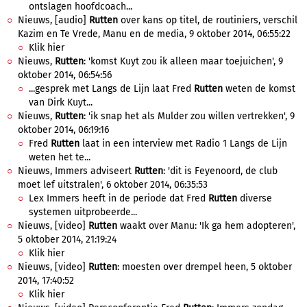
ontslagen hoofdcoach...
Nieuws, [audio]
Rutten
over kans op titel, de routiniers, verschil
Kazim en Te Vrede, Manu en de media, 9 oktober 2014, 06:55:22
Klik hier
Nieuws,
Rutten
: 'komst Kuyt zou ik alleen maar toejuichen', 9
oktober 2014, 06:54:56
...gesprek met Langs de Lijn laat Fred
Rutten
weten de komst
van Dirk Kuyt...
Nieuws,
Rutten
: 'ik snap het als Mulder zou willen vertrekken', 9
oktober 2014, 06:19:16
Fred
Rutten
laat in een interview met Radio 1 Langs de Lijn
weten het te...
Nieuws, Immers adviseert
Rutten
: 'dit is Feyenoord, de club
moet lef uitstralen', 6 oktober 2014, 06:35:53
Lex Immers heeft in de periode dat Fred
Rutten
diverse
systemen uitprobeerde...
Nieuws, [video]
Rutten
waakt over Manu: 'Ik ga hem adopteren',
5 oktober 2014, 21:19:24
Klik hier
Nieuws, [video]
Rutten
: moesten over drempel heen, 5 oktober
2014, 17:40:52
Klik hier