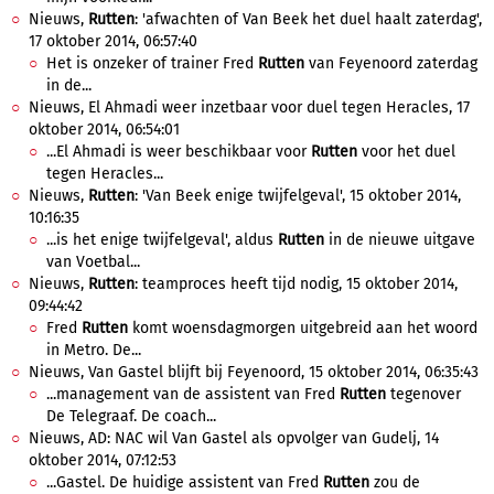
Nieuws,
Rutten
: 'afwachten of Van Beek het duel haalt zaterdag',
17 oktober 2014, 06:57:40
Het is onzeker of trainer Fred
Rutten
van Feyenoord zaterdag
in de...
Nieuws, El Ahmadi weer inzetbaar voor duel tegen Heracles, 17
oktober 2014, 06:54:01
...El Ahmadi is weer beschikbaar voor
Rutten
voor het duel
tegen Heracles...
Nieuws,
Rutten
: 'Van Beek enige twijfelgeval', 15 oktober 2014,
10:16:35
...is het enige twijfelgeval', aldus
Rutten
in de nieuwe uitgave
van Voetbal...
Nieuws,
Rutten
: teamproces heeft tijd nodig, 15 oktober 2014,
09:44:42
Fred
Rutten
komt woensdagmorgen uitgebreid aan het woord
in Metro. De...
Nieuws, Van Gastel blijft bij Feyenoord, 15 oktober 2014, 06:35:43
...management van de assistent van Fred
Rutten
tegenover
De Telegraaf. De coach...
Nieuws, AD: NAC wil Van Gastel als opvolger van Gudelj, 14
oktober 2014, 07:12:53
...Gastel. De huidige assistent van Fred
Rutten
zou de