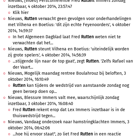
Nieuws, [video] Persconferentie Fred
Rutten
: Immers zondag
inzetbaar, 4 oktober 2014, 23:57:47
Klik hier
Nieuws,
Rutten
verwacht geen gevolgen voor onderhandelingen
met Vilhena en Boetius: 'dit zijn echte Feyenoorders', 4 oktober
2014, 14:59:37
In het Algemeen Dagblad laat Fred
Rutten
weten niet te
verwachten dat het...
Nieuws,
Rutten
steunt Vilhena en Boetius: 'uiteindelijk worden
zij grote spelers', 4 oktober 2014, 14:56:39
...stijgende lijn naar de top gaat', zegt
Rutten
. 'Zelfs Rafael van
der Vaart...
Nieuws, Mogelijk maandag rentree Boulahrouz bij beloften, 3
oktober 2014, 16:10:49
Rutten
kan tijdens de wedstrijd van aanstaande zondag nog
geen beroep doen op...
Nieuws, Blessure Immers valt mee, waarschijnlijk zondag
inzetbaar, 3 oktober 2014, 16:08:40
Fred
Rutten
rekent erop dat Lex Immers inzetbaar is in de
thuiswedstrijd tegen...
Nieuws, Vandaag onderzoek naar hamstringklachten Immers, 3
oktober 2014, 06:42:06
...hoe hij ervoor staat", zo liet Fred
Rutten
in een reactie