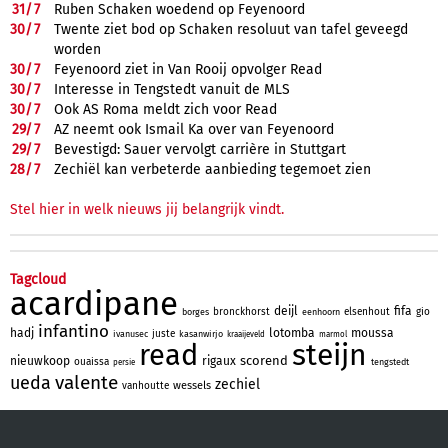
31/
7
Ruben Schaken woedend op Feyenoord
30/
7
Twente ziet bod op Schaken resoluut van tafel geveegd
worden
30/
7
Feyenoord ziet in Van Rooij opvolger Read
30/
7
Interesse in Tengstedt vanuit de MLS
30/
7
Ook AS Roma meldt zich voor Read
29/
7
AZ neemt ook Ismail Ka over van Feyenoord
29/
7
Bevestigd: Sauer vervolgt carrière in Stuttgart
28/
7
Zechiël kan verbeterde aanbieding tegemoet zien
Stel hier in welk nieuws jij belangrijk vindt.
Tagcloud
acardipane
deijl
fifa
bronckhorst
elsenhout
gio
borges
eenhoorn
infantino
hadj
lotomba
moussa
juste
ivanusec
kasanwirjo
kraaijeveld
marmol
steijn
read
scorend
nieuwkoop
rigaux
ouaissa
tengstedt
persie
valente
ueda
zechiel
wessels
vanhoutte