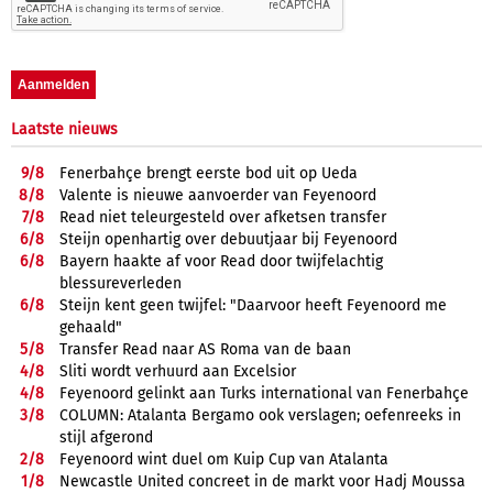
Laatste nieuws
9/
8
Fenerbahçe brengt eerste bod uit op Ueda
8/
8
Valente is nieuwe aanvoerder van Feyenoord
7/
8
Read niet teleurgesteld over afketsen transfer
6/
8
Steijn openhartig over debuutjaar bij Feyenoord
6/
8
Bayern haakte af voor Read door twijfelachtig
blessureverleden
6/
8
Steijn kent geen twijfel: "Daarvoor heeft Feyenoord me
gehaald"
5/
8
Transfer Read naar AS Roma van de baan
4/
8
Sliti wordt verhuurd aan Excelsior
4/
8
Feyenoord gelinkt aan Turks international van Fenerbahçe
3/
8
COLUMN: Atalanta Bergamo ook verslagen; oefenreeks in
stijl afgerond
2/
8
Feyenoord wint duel om Kuip Cup van Atalanta
1/
8
Newcastle United concreet in de markt voor Hadj Moussa