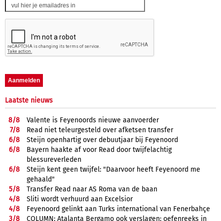
Laatste nieuws
8/
8
Valente is Feyenoords nieuwe aanvoerder
7/
8
Read niet teleurgesteld over afketsen transfer
6/
8
Steijn openhartig over debuutjaar bij Feyenoord
6/
8
Bayern haakte af voor Read door twijfelachtig
blessureverleden
6/
8
Steijn kent geen twijfel: "Daarvoor heeft Feyenoord me
gehaald"
5/
8
Transfer Read naar AS Roma van de baan
4/
8
Sliti wordt verhuurd aan Excelsior
4/
8
Feyenoord gelinkt aan Turks international van Fenerbahçe
3/
8
COLUMN: Atalanta Bergamo ook verslagen; oefenreeks in