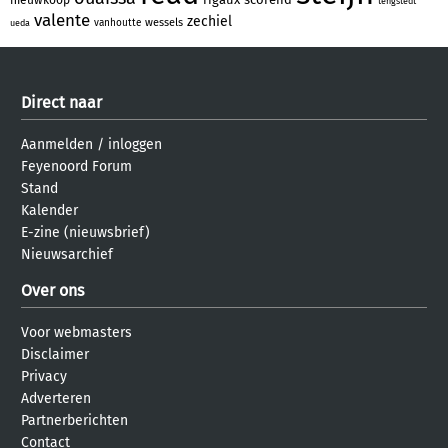
tengstedt
valente
zechiel
wessels
vanhoutte
ueda
Direct naar
Aanmelden
/
inloggen
Feyenoord Forum
Stand
Kalender
E-zine (nieuwsbrief)
Nieuwsarchief
Over ons
Voor webmasters
Disclaimer
Privacy
Adverteren
Partnerberichten
Contact