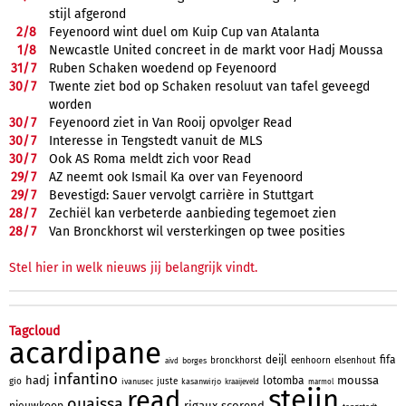
stijl afgerond
2/
8
Feyenoord wint duel om Kuip Cup van Atalanta
1/
8
Newcastle United concreet in de markt voor Hadj Moussa
31/
7
Ruben Schaken woedend op Feyenoord
30/
7
Twente ziet bod op Schaken resoluut van tafel geveegd
worden
30/
7
Feyenoord ziet in Van Rooij opvolger Read
30/
7
Interesse in Tengstedt vanuit de MLS
30/
7
Ook AS Roma meldt zich voor Read
29/
7
AZ neemt ook Ismail Ka over van Feyenoord
29/
7
Bevestigd: Sauer vervolgt carrière in Stuttgart
28/
7
Zechiël kan verbeterde aanbieding tegemoet zien
28/
7
Van Bronckhorst wil versterkingen op twee posities
Stel hier in welk nieuws jij belangrijk vindt.
Tagcloud
acardipane
deijl
fifa
bronckhorst
eenhoorn
elsenhout
borges
aivd
infantino
hadj
moussa
lotomba
gio
juste
ivanusec
kasanwirjo
kraaijeveld
marmol
steijn
read
ouaissa
rigaux
scorend
nieuwkoop