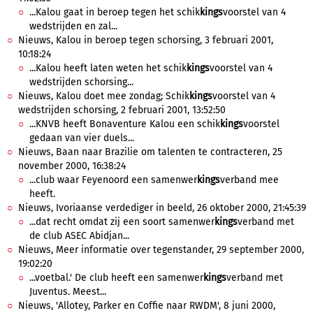
...Kalou gaat in beroep tegen het schik
kings
voorstel van 4
wedstrijden en zal...
Nieuws, Kalou in beroep tegen schorsing, 3 februari 2001,
10:18:24
...Kalou heeft laten weten het schik
kings
voorstel van 4
wedstrijden schorsing...
Nieuws, Kalou doet mee zondag; Schik
kings
voorstel van 4
wedstrijden schorsing, 2 februari 2001, 13:52:50
...KNVB heeft Bonaventure Kalou een schik
kings
voorstel
gedaan van vier duels...
Nieuws, Baan naar Brazilie om talenten te contracteren, 25
november 2000, 16:38:24
...club waar Feyenoord een samenwer
kings
verband mee
heeft.
Nieuws, Ivoriaanse verdediger in beeld, 26 oktober 2000, 21:45:39
...dat recht omdat zij een soort samenwer
kings
verband met
de club ASEC Abidjan...
Nieuws, Meer informatie over tegenstander, 29 september 2000,
19:02:20
...voetbal.' De club heeft een samenwer
kings
verband met
Juventus. Meest...
Nieuws, 'Allotey, Parker en Coffie naar RWDM', 8 juni 2000,