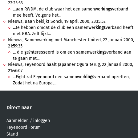
22:25:53
...aan RWDM, de club waar het een samenwer
kings
verband
mee heeft. Volgens het...
Nieuws, Baan bekijkt Sonck, 19 april 2000, 23:15:52
...te hebben omdat de club een samenwer
kings
verband heeft
met GBA. Zelf lijkt...
Nieuws, Samenwerking met Manchester United, 22 januari 2000,
21:59:35
... die ge?nteresseerd is om een samenwer
kings
verband aan
te gaan met...
Nieuws, Feyenoord haalt Japanner Ogura terug, 22 januari 2000,
21:46:07
...Eight zal Feyenoord een samenwer
kings
verband opzetten,
Zodat het na Europa,...
Direct naar
Aanmelden
/
inloggen
Feyenoord Forum
Stand