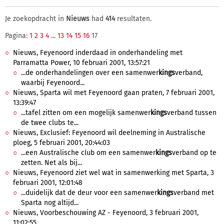
Je zoekopdracht in
Nieuws
had
414
resultaten.
Pagina:
1
2
3
4
...
13
14
15
16
17
Nieuws, Feyenoord inderdaad in onderhandeling met
Parramatta Power, 10 februari 2001, 13:57:21
...de onderhandelingen over een samenwer
kings
verband,
waarbij Feyenoord...
Nieuws, Sparta wil met Feyenoord gaan praten, 7 februari 2001,
13:39:47
...tafel zitten om een mogelijk samenwer
kings
verband tussen
de twee clubs te...
Nieuws, Exclusief: Feyenoord wil deelneming in Australische
ploeg, 5 februari 2001, 20:44:03
...een Australische club om een samenwer
kings
verband op te
zetten. Net als bij...
Nieuws, Feyenoord ziet wel wat in samenwerking met Sparta, 3
februari 2001, 12:01:48
...duidelijk dat de deur voor een samenwer
kings
verband met
Sparta nog altijd...
Nieuws, Voorbeschouwing AZ - Feyenoord, 3 februari 2001,
11:02:55