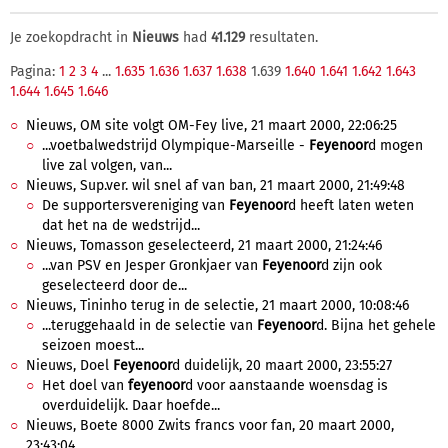
Je zoekopdracht in
Nieuws
had
41.129
resultaten.
Pagina:
1
2
3
4
...
1.635
1.636
1.637
1.638
1.639
1.640
1.641
1.642
1.643
1.644
1.645
1.646
Nieuws, OM site volgt OM-Fey live, 21 maart 2000, 22:06:25
...voetbalwedstrijd Olympique-Marseille -
Feyenoor
d mogen
live zal volgen, van...
Nieuws, Sup.ver. wil snel af van ban, 21 maart 2000, 21:49:48
De supportersvereniging van
Feyenoor
d heeft laten weten
dat het na de wedstrijd...
Nieuws, Tomasson geselecteerd, 21 maart 2000, 21:24:46
...van PSV en Jesper Gronkjaer van
Feyenoor
d zijn ook
geselecteerd door de...
Nieuws, Tininho terug in de selectie, 21 maart 2000, 10:08:46
...teruggehaald in de selectie van
Feyenoor
d. Bijna het gehele
seizoen moest...
Nieuws, Doel
Feyenoor
d duidelijk, 20 maart 2000, 23:55:27
Het doel van
feyenoor
d voor aanstaande woensdag is
overduidelijk. Daar hoefde...
Nieuws, Boete 8000 Zwits francs voor fan, 20 maart 2000,
23:43:04