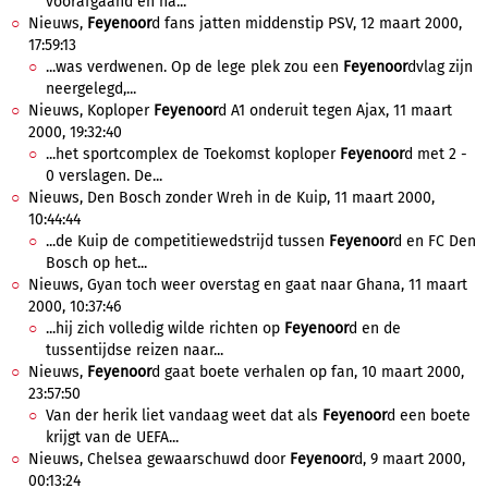
voorafgaand en na...
Nieuws,
Feyenoor
d fans jatten middenstip PSV, 12 maart 2000,
17:59:13
...was verdwenen. Op de lege plek zou een
Feyenoor
dvlag zijn
neergelegd,...
Nieuws, Koploper
Feyenoor
d A1 onderuit tegen Ajax, 11 maart
2000, 19:32:40
...het sportcomplex de Toekomst koploper
Feyenoor
d met 2 -
0 verslagen. De...
Nieuws, Den Bosch zonder Wreh in de Kuip, 11 maart 2000,
10:44:44
...de Kuip de competitiewedstrijd tussen
Feyenoor
d en FC Den
Bosch op het...
Nieuws, Gyan toch weer overstag en gaat naar Ghana, 11 maart
2000, 10:37:46
...hij zich volledig wilde richten op
Feyenoor
d en de
tussentijdse reizen naar...
Nieuws,
Feyenoor
d gaat boete verhalen op fan, 10 maart 2000,
23:57:50
Van der herik liet vandaag weet dat als
Feyenoor
d een boete
krijgt van de UEFA...
Nieuws, Chelsea gewaarschuwd door
Feyenoor
d, 9 maart 2000,
00:13:24