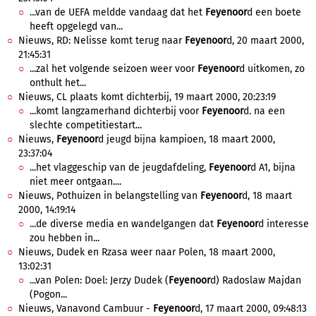
...van de UEFA meldde vandaag dat het
Feyenoor
d een boete
heeft opgelegd van...
Nieuws, RD: Nelisse komt terug naar
Feyenoor
d, 20 maart 2000,
21:45:31
...zal het volgende seizoen weer voor
Feyenoor
d uitkomen, zo
onthult het...
Nieuws, CL plaats komt dichterbij, 19 maart 2000, 20:23:19
...komt langzamerhand dichterbij voor
Feyenoor
d. na een
slechte competitiestart...
Nieuws,
Feyenoor
d jeugd bijna kampioen, 18 maart 2000,
23:37:04
...het vlaggeschip van de jeugdafdeling,
Feyenoor
d A1, bijna
niet meer ontgaan....
Nieuws, Pothuizen in belangstelling van
Feyenoor
d, 18 maart
2000, 14:19:14
...de diverse media en wandelgangen dat
Feyenoor
d interesse
zou hebben in...
Nieuws, Dudek en Rzasa weer naar Polen, 18 maart 2000,
13:02:31
...van Polen: Doel: Jerzy Dudek (
Feyenoor
d) Radoslaw Majdan
(Pogon...
Nieuws, Vanavond Cambuur -
Feyenoor
d, 17 maart 2000, 09:48:13