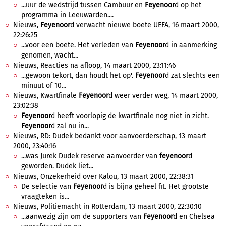
...uur de wedstrijd tussen Cambuur en
Feyenoor
d op het
programma in Leeuwarden....
Nieuws,
Feyenoor
d verwacht nieuwe boete UEFA, 16 maart 2000,
22:26:25
...voor een boete. Het verleden van
Feyenoor
d in aanmerking
genomen, wacht...
Nieuws, Reacties na afloop, 14 maart 2000, 23:11:46
...gewoon tekort, dan houdt het op'.
Feyenoor
d zat slechts een
minuut of 10...
Nieuws, Kwartfinale
Feyenoor
d weer verder weg, 14 maart 2000,
23:02:38
Feyenoor
d heeft voorlopig de kwartfinale nog niet in zicht.
Feyenoor
d zal nu in...
Nieuws, RD: Dudek bedankt voor aanvoerderschap, 13 maart
2000, 23:40:16
...was Jurek Dudek reserve aanvoerder van
feyenoor
d
geworden. Dudek liet...
Nieuws, Onzekerheid over Kalou, 13 maart 2000, 22:38:31
De selectie van
Feyenoor
d is bijna geheel fit. Het grootste
vraagteken is...
Nieuws, Politiemacht in Rotterdam, 13 maart 2000, 22:30:10
...aanwezig zijn om de supporters van
Feyenoor
d en Chelsea