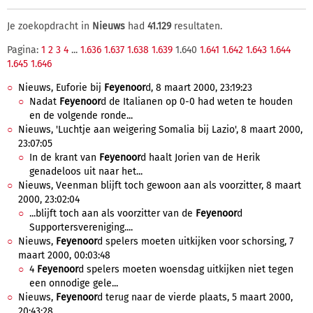
Je zoekopdracht in
Nieuws
had
41.129
resultaten.
Pagina:
1
2
3
4
...
1.636
1.637
1.638
1.639
1.640
1.641
1.642
1.643
1.644
1.645
1.646
Nieuws, Euforie bij
Feyenoor
d, 8 maart 2000, 23:19:23
Nadat
Feyenoor
d de Italianen op 0-0 had weten te houden
en de volgende ronde...
Nieuws, 'Luchtje aan weigering Somalia bij Lazio', 8 maart 2000,
23:07:05
In de krant van
Feyenoor
d haalt Jorien van de Herik
genadeloos uit naar het...
Nieuws, Veenman blijft toch gewoon aan als voorzitter, 8 maart
2000, 23:02:04
...blijft toch aan als voorzitter van de
Feyenoor
d
Supportersvereniging....
Nieuws,
Feyenoor
d spelers moeten uitkijken voor schorsing, 7
maart 2000, 00:03:48
4
Feyenoor
d spelers moeten woensdag uitkijken niet tegen
een onnodige gele...
Nieuws,
Feyenoor
d terug naar de vierde plaats, 5 maart 2000,
20:43:28