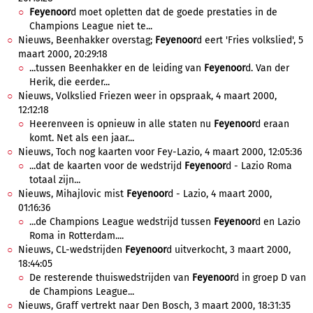
Feyenoor
d moet opletten dat de goede prestaties in de
Champions League niet te...
Nieuws, Beenhakker overstag;
Feyenoor
d eert 'Fries volkslied', 5
maart 2000, 20:29:18
...tussen Beenhakker en de leiding van
Feyenoor
d. Van der
Herik, die eerder...
Nieuws, Volkslied Friezen weer in opspraak, 4 maart 2000,
12:12:18
Heerenveen is opnieuw in alle staten nu
Feyenoor
d eraan
komt. Net als een jaar...
Nieuws, Toch nog kaarten voor Fey-Lazio, 4 maart 2000, 12:05:36
...dat de kaarten voor de wedstrijd
Feyenoor
d - Lazio Roma
totaal zijn...
Nieuws, Mihajlovic mist
Feyenoor
d - Lazio, 4 maart 2000,
01:16:36
...de Champions League wedstrijd tussen
Feyenoor
d en Lazio
Roma in Rotterdam....
Nieuws, CL-wedstrijden
Feyenoor
d uitverkocht, 3 maart 2000,
18:44:05
De resterende thuiswedstrijden van
Feyenoor
d in groep D van
de Champions League...
Nieuws, Graff vertrekt naar Den Bosch, 3 maart 2000, 18:31:35