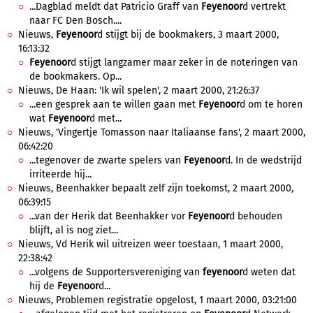
...Dagblad meldt dat Patricio Graff van
Feyenoor
d vertrekt
naar FC Den Bosch....
Nieuws,
Feyenoor
d stijgt bij de bookmakers, 3 maart 2000,
16:13:32
Feyenoor
d stijgt langzamer maar zeker in de noteringen van
de bookmakers. Op...
Nieuws, De Haan: 'Ik wil spelen', 2 maart 2000, 21:26:37
...een gesprek aan te willen gaan met
Feyenoor
d om te horen
wat
Feyenoor
d met...
Nieuws, 'Vingertje Tomasson naar Italiaanse fans', 2 maart 2000,
06:42:20
...tegenover de zwarte spelers van
Feyenoor
d. In de wedstrijd
irriteerde hij...
Nieuws, Beenhakker bepaalt zelf zijn toekomst, 2 maart 2000,
06:39:15
...van der Herik dat Beenhakker vor
Feyenoor
d behouden
blijft, al is nog ziet...
Nieuws, Vd Herik wil uitreizen weer toestaan, 1 maart 2000,
22:38:42
...volgens de Supportersvereniging van
feyenoor
d weten dat
hij de
Feyenoor
d...
Nieuws, Problemen registratie opgelost, 1 maart 2000, 03:21:00