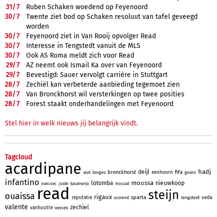
31/
7
Ruben Schaken woedend op Feyenoord
30/
7
Twente ziet bod op Schaken resoluut van tafel geveegd
worden
30/
7
Feyenoord ziet in Van Rooij opvolger Read
30/
7
Interesse in Tengstedt vanuit de MLS
30/
7
Ook AS Roma meldt zich voor Read
29/
7
AZ neemt ook Ismail Ka over van Feyenoord
29/
7
Bevestigd: Sauer vervolgt carrière in Stuttgart
28/
7
Zechiël kan verbeterde aanbieding tegemoet zien
28/
7
Van Bronckhorst wil versterkingen op twee posities
28/
7
Forest staakt onderhandelingen met Feyenoord
Stel hier in welk nieuws jij belangrijk vindt.
Tagcloud
acardipane
hadj
deijl
bronckhorst
fifa
eenhoorn
borges
aivd
givairo
infantino
moussa
lotomba
nieuwkoop
juste
ivanusec
kasanwirjo
mossad
read
steijn
ouaissa
rigaux
sparta
reputatie
ueda
scorend
tengstedt
valente
zechiel
vanhoutte
wessels