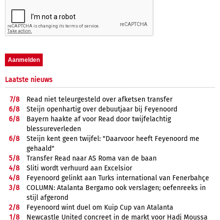
Laatste nieuws
7/
8
Read niet teleurgesteld over afketsen transfer
6/
8
Steijn openhartig over debuutjaar bij Feyenoord
6/
8
Bayern haakte af voor Read door twijfelachtig
blessureverleden
6/
8
Steijn kent geen twijfel: "Daarvoor heeft Feyenoord me
gehaald"
5/
8
Transfer Read naar AS Roma van de baan
4/
8
Sliti wordt verhuurd aan Excelsior
4/
8
Feyenoord gelinkt aan Turks international van Fenerbahçe
3/
8
COLUMN: Atalanta Bergamo ook verslagen; oefenreeks in
stijl afgerond
2/
8
Feyenoord wint duel om Kuip Cup van Atalanta
1/
8
Newcastle United concreet in de markt voor Hadj Moussa