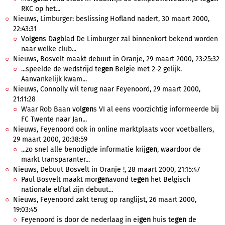
RKC op het...
Nieuws, Limburger: beslissing Hofland nadert, 30 maart 2000,
22:43:31
Vol
gen
s Dagblad De Limburger zal binnenkort bekend worden
naar welke club...
Nieuws, Bosvelt maakt debuut in Oranje, 29 maart 2000, 23:25:32
...speelde de wedstrijd te
gen
Belgie met 2-2 gelijk.
Aanvankelijk kwam...
Nieuws, Connolly wil terug naar Feyenoord, 29 maart 2000,
21:11:28
Waar Rob Baan vol
gen
s VI al eens voorzichtig informeerde bij
FC Twente naar Jan...
Nieuws, Feyenoord ook in online marktplaats voor voetballers,
29 maart 2000, 20:38:59
...zo snel alle benodigde informatie krij
gen
, waardoor de
markt transparanter...
Nieuws, Debuut Bosvelt in Oranje !, 28 maart 2000, 21:15:47
Paul Bosvelt maakt mor
gen
avond te
gen
het Belgisch
nationale elftal zijn debuut...
Nieuws, Feyenoord zakt terug op ranglijst, 26 maart 2000,
19:03:45
Feyenoord is door de nederlaag in ei
gen
huis te
gen
de