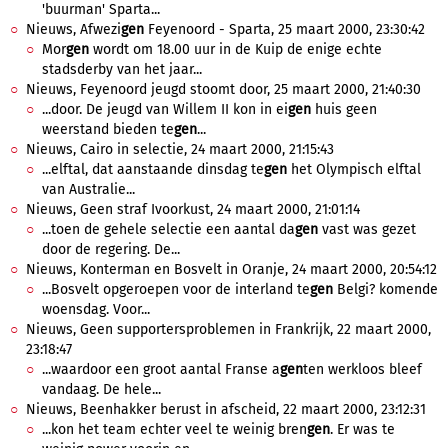
'buurman' Sparta...
Nieuws, Afwezi
gen
Feyenoord - Sparta, 25 maart 2000, 23:30:42
Mor
gen
wordt om 18.00 uur in de Kuip de enige echte
stadsderby van het jaar...
Nieuws, Feyenoord jeugd stoomt door, 25 maart 2000, 21:40:30
...door. De jeugd van Willem II kon in ei
gen
huis geen
weerstand bieden te
gen
...
Nieuws, Cairo in selectie, 24 maart 2000, 21:15:43
...elftal, dat aanstaande dinsdag te
gen
het Olympisch elftal
van Australie...
Nieuws, Geen straf Ivoorkust, 24 maart 2000, 21:01:14
...toen de gehele selectie een aantal da
gen
vast was gezet
door de regering. De...
Nieuws, Konterman en Bosvelt in Oranje, 24 maart 2000, 20:54:12
...Bosvelt opgeroepen voor de interland te
gen
Belgi? komende
woensdag. Voor...
Nieuws, Geen supportersproblemen in Frankrijk, 22 maart 2000,
23:18:47
...waardoor een groot aantal Franse a
gen
ten werkloos bleef
vandaag. De hele...
Nieuws, Beenhakker berust in afscheid, 22 maart 2000, 23:12:31
...kon het team echter veel te weinig bren
gen
. Er was te