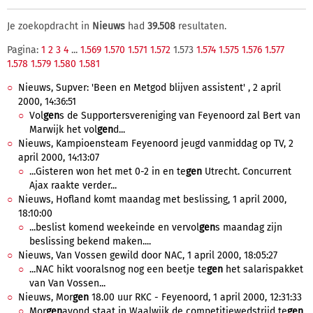
Je zoekopdracht in
Nieuws
had
39.508
resultaten.
Pagina:
1
2
3
4
...
1.569
1.570
1.571
1.572
1.573
1.574
1.575
1.576
1.577
1.578
1.579
1.580
1.581
Nieuws, Supver: 'Been en Metgod blijven assistent' , 2 april
2000, 14:36:51
Vol
gen
s de Supportersvereniging van Feyenoord zal Bert van
Marwijk het vol
gen
d...
Nieuws, Kampioensteam Feyenoord jeugd vanmiddag op TV, 2
april 2000, 14:13:07
...Gisteren won het met 0-2 in en te
gen
Utrecht. Concurrent
Ajax raakte verder...
Nieuws, Hofland komt maandag met beslissing, 1 april 2000,
18:10:00
...beslist komend weekeinde en vervol
gen
s maandag zijn
beslissing bekend maken....
Nieuws, Van Vossen gewild door NAC, 1 april 2000, 18:05:27
...NAC hikt vooralsnog nog een beetje te
gen
het salarispakket
van Van Vossen...
Nieuws, Mor
gen
18.00 uur RKC - Feyenoord, 1 april 2000, 12:31:33
Mor
gen
avond staat in Waalwijk de competitiewedstrijd te
gen