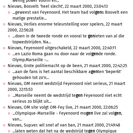
weinig power voorin en...
Nieuws, Bosvelt: 'heel slecht', 22 maart 2000, 23:04:13
...geweest van Feyenoord. Het team had vol
gen
s Bosvelt een
matige prestatie...
Nieuws, Verlies enorme teleurstelling voor spelers, 22 maart
2000, 22:56:28
...doen in de tweede ronde en vooral te
gen
ieten van al die
topwedstrijden. Na...
Nieuws, Feyenoord uitgeschakeld, 22 maart 2000, 22:40:11
...en Lazio Roma gaan nu door naar de vol
gen
de ronde.
Olymp.Marseille -...
Nieuws, Grote politiemacht op de been, 21 maart 2000, 22:42:25
...aan de fans is het aantal beschikbare a
gen
ten 'beperkt'
gehouden tot zo'n...
Nieuws, OM neemt wedstrijd Feyenoord niet serieus, 21 maart
2000, 22:15:53
...Marseille neemt de wedstrijd te
gen
Feyenoord niet echt
serieus zo blijkt uit...
Nieuws, OM site volgt OM-Fey live, 21 maart 2000, 22:06:25
...Olympique-Marseille - Feyenoord mo
gen
live zal vol
gen
,
van...
Nieuws, Sup.ver. wil snel af van ban, 21 maart 2000, 21:49:48
...laten weten dat het na de wedstrijd te
gen
Olympique