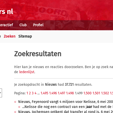
teractief
Club
Profiel
e
Zoeken
Sitemap
Zoekresultaten
Hier kan je nieuws en reacties doorzoeken. Ben je op zoek na
de
ledenlijst
.
Je zoekopdracht in
Nieuws
had
37.721
resultaten.
Pagina:
1
2
3
4
...
1.495
1.496
1.497
1.498
1.499
1.500
1.501
1.502
1
Nieuws, Feyenoord vangt 4 miljoen voor Nelisse, 6 mei 2000
...Nelisse die nog een contract van een j
aar
had met de R
Nieuws, Jochemsen ontkent dat transfer al rond is, 6 mei 20