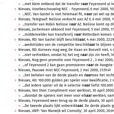
...met klem ontkend dat de transfer n
aar
Feyenoord al he
Nieuws, Voorbeschouwing NEC - Feyenoord, 6 mei 2000, 10:
...NEC. Van Gastel is niet helemaal fit, m
aar
zal wel op de
Nieuws, Telegraaf: Nelisse verkocht aan AZ !!, 6 mei 2000, 1
...transfer van Robin Nelisse n
aar
AZ. Nelisse komt op dit
Nieuws, Jochemsen akkoord met Feyenoord, 5 mei 2000, 17:
...middenvelder kan transfervrij n
aar
Rotterdam komen. Fe
Nieuws, RD: Van Gastel blijft beschikb
aar
, 4 mei 2000, 22:29
...wedstrijden van de competitie beschikb
aar
te blijven v
Nieuws, RD: Korneev mag weg, De Haan en Bosvelt niet, 4 m
...niet vertrekken, omdat hij het erg n
aar
zijn zin heeft, h
Nieuws, Nog geen promotie voor Feyenoord 2 , 3 mei 2000, 
...of Feyenoord 2 kan gaan promoveren n
aar
de hoogste k
Nieuws, Paauwe mist NEC-Feyenoord, 2 mei 2000, 21:51:41
...het behalen van de derde plaats en d
aar
mee het recht
Nieuws, AD: 100.000 gulden per speler voor kwalificatie, 2 
...dat iedere speler uit de A-selectie m
aar
liefst 100.000 
Nieuws, Van Stee: Compliment voor werklust, 30 april 2000,
...doordat de spelers niet meer voor elk
aar
werkten, nam V
Nieuws, Feyenoord weer terug op de derde plaats, 30 april 
...De tweede plaats lijkt onbereikb
aar
. De derde plaats g
Nieuws, ANP: 'Van Marwijk wil Connolly', 30 april 2000, 20:0