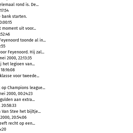
lemaal rond is. De...
17:54
 bank starten.
0:00:15
 moment uit voor...
52:46
yenoord toonde al in...
:55
oor Feyenoord. Hij zal...
ei 2000, 22:13:35
ij het legioen van...
18:16:08
lasse voor tweede...
 op Champions league...
mei 2000, 00:24:23
gulden aan extra...
 20:58:33
an Stee het bijltje...
2000, 20:54:06
eeft recht op een...
4:20