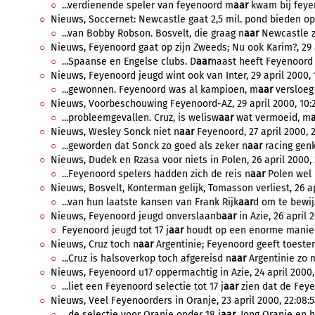
...verdienende speler van feyenoord m
aar
kwam bij feyen
Nieuws, Soccernet: Newcastle gaat 2,5 mil. pond bieden op B
...van Bobby Robson. Bosvelt, die graag n
aar
Newcastle zo
Nieuws, Feyenoord gaat op zijn Zweeds; Nu ook Karim?, 29 a
...Spaanse en Engelse clubs. D
aar
naast heeft Feyenoord z
Nieuws, Feyenoord jeugd wint ook van Inter, 29 april 2000, 1
...gewonnen. Feyenoord was al kampioen, m
aar
versloeg 
Nieuws, Voorbeschouwing Feyenoord-AZ, 29 april 2000, 10:
...probleemgevallen. Cruz, is welisw
aar
wat vermoeid, m
Nieuws, Wesley Sonck niet n
aar
Feyenoord, 27 april 2000, 2
...geworden dat Sonck zo goed als zeker n
aar
racing genk
Nieuws, Dudek en Rzasa voor niets in Polen, 26 april 2000, 
...Feyenoord spelers hadden zich de reis n
aar
Polen wel 
Nieuws, Bosvelt, Konterman gelijk, Tomasson verliest, 26 ap
...van hun laatste kansen van Frank Rijk
aar
d om te bewijz
Nieuws, Feyenoord jeugd onverslaanb
aar
in Azie, 26 april 2
Feyenoord jeugd tot 17 j
aar
houdt op een enorme manier h
Nieuws, Cruz toch n
aar
Argentinie; Feyenoord geeft toestem
...Cruz is halsoverkop toch afgereisd n
aar
Argentinie zo m
Nieuws, Feyenoord u17 oppermachtig in Azie, 24 april 2000, 
...liet een Feyenoord selectie tot 17 j
aar
zien dat de Feye
Nieuws, Veel Feyenoorders in Oranje, 23 april 2000, 22:08:5
...de selectie voor Oranje onder 18 j
aar
, Jong Oranje en h