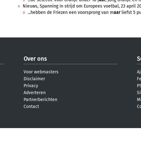
Nieuws, Spanning in strijd om Europees voetbal, 23 april 20
...hebben de Friezen een voorsprong van m
aar
liefst 5 p
Over ons
S
Voor webmasters
Aj
Disclaimer
F
Privacy
PS
Adverteren
S
Partnerberichten
M
Contact
C