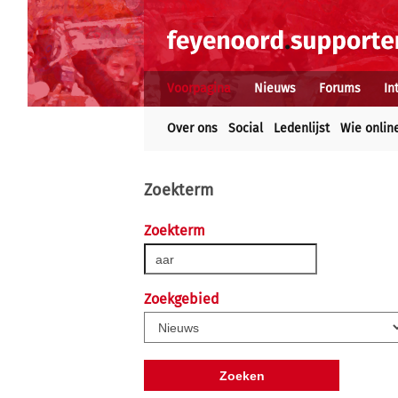
Voorpagina
Nieuws
Forums
In
Over ons
Social
Ledenlijst
Wie onlin
Zoekterm
Zoekterm
Zoekgebied