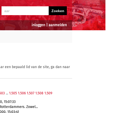
inloggen
|
aanmelden
ar een bepaald lid van de site, ga dan naar
.503
...
1.505
1.506
1.507
1.508
1.509
, 15:07:33
otterdammers. Zowel...
00, 15:03:41