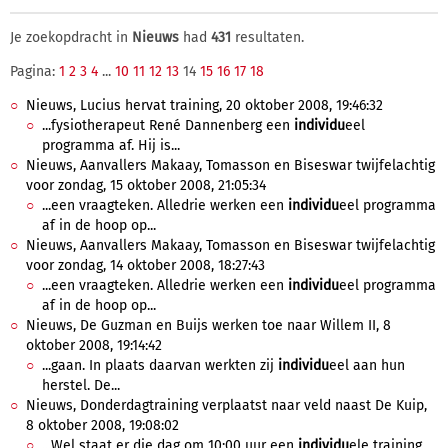
Je zoekopdracht in
Nieuws
had
431
resultaten.
Pagina:
1
2
3
4
...
10
11
12
13
14
15
16
17
18
Nieuws, Lucius hervat training, 20 oktober 2008, 19:46:32
...fysiotherapeut René Dannenberg een
individu
eel
programma af. Hij is...
Nieuws, Aanvallers Makaay, Tomasson en Biseswar twijfelachtig
voor zondag, 15 oktober 2008, 21:05:34
...een vraagteken. Alledrie werken een
individu
eel programma
af in de hoop op...
Nieuws, Aanvallers Makaay, Tomasson en Biseswar twijfelachtig
voor zondag, 14 oktober 2008, 18:27:43
...een vraagteken. Alledrie werken een
individu
eel programma
af in de hoop op...
Nieuws, De Guzman en Buijs werken toe naar Willem II, 8
oktober 2008, 19:14:42
...gaan. In plaats daarvan werkten zij
individu
eel aan hun
herstel. De...
Nieuws, Donderdagtraining verplaatst naar veld naast De Kuip,
8 oktober 2008, 19:08:02
...Wel staat er die dag om 10:00 uur een
individu
ele training