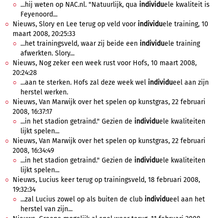
...hij weten op NAC.nl. "Natuurlijk, qua
individu
ele kwaliteit is
Feyenoord...
Nieuws, Slory en Lee terug op veld voor
individu
ele training, 10
maart 2008, 20:25:33
...het trainingsveld, waar zij beide een
individu
ele training
afwerkten. Slory...
Nieuws, Nog zeker een week rust voor Hofs, 10 maart 2008,
20:24:28
...aan te sterken. Hofs zal deze week wel
individu
eel aan zijn
herstel werken.
Nieuws, Van Marwijk over het spelen op kunstgras, 22 februari
2008, 16:37:17
...in het stadion getraind." Gezien de
individu
ele kwaliteiten
lijkt spelen...
Nieuws, Van Marwijk over het spelen op kunstgras, 22 februari
2008, 16:34:49
...in het stadion getraind." Gezien de
individu
ele kwaliteiten
lijkt spelen...
Nieuws, Lucius keer terug op trainingsveld, 18 februari 2008,
19:32:34
...zal Lucius zowel op als buiten de club
individu
eel aan het
herstel van zijn...