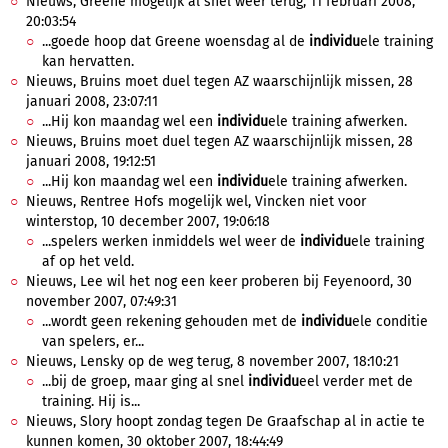
Nieuws, Greene mogelijk al snel weer terug, 11 februari 2008,
20:03:54
...goede hoop dat Greene woensdag al de
individu
ele training
kan hervatten.
Nieuws, Bruins moet duel tegen AZ waarschijnlijk missen, 28
januari 2008, 23:07:11
...Hij kon maandag wel een
individu
ele training afwerken.
Nieuws, Bruins moet duel tegen AZ waarschijnlijk missen, 28
januari 2008, 19:12:51
...Hij kon maandag wel een
individu
ele training afwerken.
Nieuws, Rentree Hofs mogelijk wel, Vincken niet voor
winterstop, 10 december 2007, 19:06:18
...spelers werken inmiddels wel weer de
individu
ele training
af op het veld.
Nieuws, Lee wil het nog een keer proberen bij Feyenoord, 30
november 2007, 07:49:31
...wordt geen rekening gehouden met de
individu
ele conditie
van spelers, er...
Nieuws, Lensky op de weg terug, 8 november 2007, 18:10:21
...bij de groep, maar ging al snel
individu
eel verder met de
training. Hij is...
Nieuws, Slory hoopt zondag tegen De Graafschap al in actie te
kunnen komen, 30 oktober 2007, 18:44:49