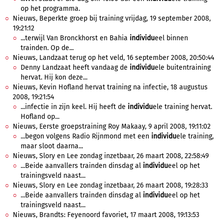
op het programma.
Nieuws, Beperkte groep bij training vrijdag, 19 september 2008,
19:21:12
...terwijl Van Bronckhorst en Bahia
individu
eel binnen
trainden. Op de...
Nieuws, Landzaat terug op het veld, 16 september 2008, 20:50:44
Denny Landzaat heeft vandaag de
individu
ele buitentraining
hervat. Hij kon deze...
Nieuws, Kevin Hofland hervat training na infectie, 18 augustus
2008, 19:21:54
...infectie in zijn keel. Hij heeft de
individu
ele training hervat.
Hofland op...
Nieuws, Eerste groepstraining Roy Makaay, 9 april 2008, 19:11:02
...begon volgens Radio Rijnmond met een
individu
ele training,
maar sloot daarna...
Nieuws, Slory en Lee zondag inzetbaar, 26 maart 2008, 22:58:49
...Beide aanvallers trainden dinsdag al
individu
eel op het
trainingsveld naast...
Nieuws, Slory en Lee zondag inzetbaar, 26 maart 2008, 19:28:33
...Beide aanvallers trainden dinsdag al
individu
eel op het
trainingsveld naast...
Nieuws, Brandts: Feyenoord favoriet, 17 maart 2008, 19:13:53