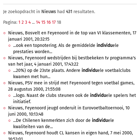
Je zoekopdracht in
Nieuws
had
431
resultaten.
Pagina:
1
2
3
4
...
14
15
16
17
18
Nieuws, Bosvelt en Feyenoord in de top van VI klassementen, 17
januari 2001, 20:32:15
...ook een topnotering. Als de gemiddelde
individu
ele
prestaties worden...
Nieuws, Feyenoord wedstrijden bij bestbekeken tv programma's
van het jaar, 4 januari 2001, 17:43:22
...20%) op de 23ste plaats. Andere
individu
ele voetbalclubs
kwamen met hun...
Nieuws, PSV mee in strijd met Feyenoord tegen voetbal games,
28 augustus 2000, 21:55:08
...logo. Naast de clubs steunen ook de
individu
ele spelers het
initiatief.
Nieuws, Feyenoord jeugd onderuit in Eurovoetbaltoernooi, 10
juni 2000, 10:13:48
...De Chilenen kenmerkten zich door de
individu
ele
kwaliteiten van de...
Nieuws, feyenoord houdt CL kansen in eigen hand, 7 mei 2000,
16:53:01