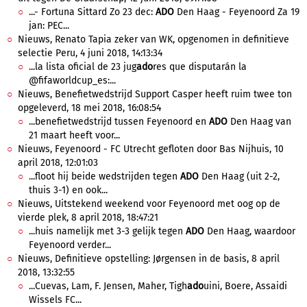
...- Fortuna Sittard Zo 23 dec:
ADO
Den Haag - Feyenoord Za 19
jan: PEC...
Nieuws, Renato Tapia zeker van WK, opgenomen in definitieve
selectie Peru, 4 juni 2018, 14:13:34
...la lista oficial de 23 jug
ado
res que disputarán la
@fifaworldcup_es:...
Nieuws, Benefietwedstrijd Support Casper heeft ruim twee ton
opgeleverd, 18 mei 2018, 16:08:54
...benefietwedstrijd tussen Feyenoord en
ADO
Den Haag van
21 maart heeft voor...
Nieuws, Feyenoord - FC Utrecht gefloten door Bas Nijhuis, 10
april 2018, 12:01:03
...floot hij beide wedstrijden tegen
ADO
Den Haag (uit 2-2,
thuis 3-1) en ook...
Nieuws, Uitstekend weekend voor Feyenoord met oog op de
vierde plek, 8 april 2018, 18:47:21
...huis namelijk met 3-3 gelijk tegen
ADO
Den Haag, waardoor
Feyenoord verder...
Nieuws, Definitieve opstelling: Jørgensen in de basis, 8 april
2018, 13:32:55
...Cuevas, Lam, F. Jensen, Maher, Tigh
ado
uini, Boere, Assaidi
Wissels FC...