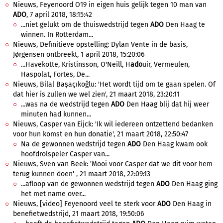
Nieuws, Feyenoord O19 in eigen huis gelijk tegen 10 man van
ADO
, 7 april 2018, 18:15:42
...niet gelukt om de thuiswedstrijd tegen
ADO
Den Haag te
winnen. In Rotterdam...
Nieuws, Definitieve opstelling: Dylan Vente in de basis,
Jørgensen ontbreekt, 1 april 2018, 15:20:06
...Havekotte, Kristinsson, O'Neill, H
ado
uir, Vermeulen,
Haspolat, Fortes, De...
Nieuws, Bilal Başaçıkoğlu: 'Het wordt tijd om te gaan spelen. Of
dat hier is zullen we wel zien', 21 maart 2018, 23:20:11
...was na de wedstrijd tegen
ADO
Den Haag blij dat hij weer
minuten had kunnen...
Nieuws, Casper van Eijck: 'Ik wil iedereen ontzettend bedanken
voor hun komst en hun donatie', 21 maart 2018, 22:50:47
Na de gewonnen wedstrijd tegen
ADO
Den Haag kwam ook
hoofdrolspeler Casper van...
Nieuws, Sven van Beek: 'Mooi voor Casper dat we dit voor hem
terug kunnen doen' , 21 maart 2018, 22:09:13
...afloop van de gewonnen wedstrijd tegen
ADO
Den Haag ging
het met name over...
Nieuws, [video] Feyenoord veel te sterk voor
ADO
Den Haag in
benefietwedstrijd, 21 maart 2018, 19:50:06