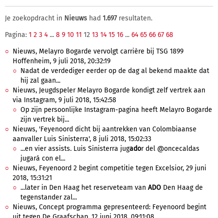
Je zoekopdracht in
Nieuws
had
1.697
resultaten.
Pagina:
1
2
3
4
...
8
9
10
11
12
13
14
15
16
...
64
65
66
67
68
Nieuws, Melayro Bogarde vervolgt carrière bij TSG 1899
Hoffenheim, 9 juli 2018, 20:32:19
Nadat de verdediger eerder op de dag al bekend maakte dat
hij zal gaan...
Nieuws, Jeugdspeler Melayro Bogarde kondigt zelf vertrek aan
via Instagram, 9 juli 2018, 15:42:58
Op zijn persoonlijke Instagram-pagina heeft Melayro Bogarde
zijn vertrek bij...
Nieuws, 'Feyenoord dicht bij aantrekken van Colombiaanse
aanvaller Luis Sinisterra', 8 juli 2018, 15:02:33
...en vier assists. Luis Sinisterra jug
ado
r del @oncecaldas
jugará con el...
Nieuws, Feyenoord 2 begint competitie tegen Excelsior, 29 juni
2018, 15:31:21
...later in Den Haag het reserveteam van
ADO
Den Haag de
tegenstander zal...
Nieuws, Concept programma gepresenteerd: Feyenoord begint
uit tegen De Graafschap, 12 juni 2018, 09:11:08