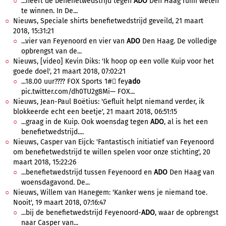
...heeft de benefietwedstrijd tegen
ADO
Den Haag ruim weten
te winnen. In De...
Nieuws, Speciale shirts benefietwedstrijd geveild, 21 maart
2018, 15:31:21
...vier van Feyenoord en vier van
ADO
Den Haag. De volledige
opbrengst van de...
Nieuws, [video] Kevin Diks: 'Ik hoop op een volle Kuip voor het
goede doel', 21 maart 2018, 07:02:21
...18.00 uur???? FOX Sports 1#⃣ fey
ado
pic.twitter.com/dh0TU2g8Mi— FOX...
Nieuws, Jean-Paul Boëtius: 'Gefluit helpt niemand verder, ik
blokkeerde echt een beetje', 21 maart 2018, 06:51:15
...graag in de Kuip. Ook woensdag tegen
ADO
, al is het een
benefietwedstrijd....
Nieuws, Casper van Eijck: 'Fantastisch initiatief van Feyenoord
om benefietwedstrijd te willen spelen voor onze stichting', 20
maart 2018, 15:22:26
...benefietwedstrijd tussen Feyenoord en
ADO
Den Haag van
woensdagavond. De...
Nieuws, Willem van Hanegem: 'Kanker wens je niemand toe.
Nooit', 19 maart 2018, 07:16:47
...bij de benefietwedstrijd Feyenoord-
ADO
, waar de opbrengst
naar Casper van...