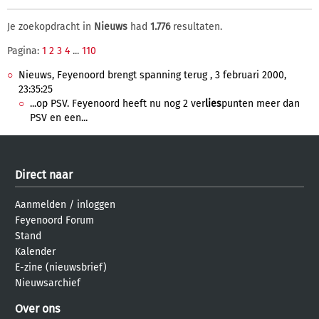
Je zoekopdracht in
Nieuws
had
1.776
resultaten.
Pagina:
1
2
3
4
...
110
Nieuws, Feyenoord brengt spanning terug , 3 februari 2000,
23:35:25
...op PSV. Feyenoord heeft nu nog 2 ver
lies
punten meer dan
PSV en een...
Direct naar
Aanmelden
/
inloggen
Feyenoord Forum
Stand
Kalender
E-zine (nieuwsbrief)
Nieuwsarchief
Over ons