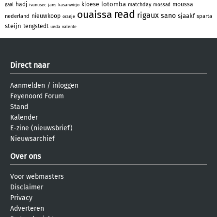
lotomba
hadj
kloese
moussa
matchday
gaal
mossad
ivanusec
jans
kasanwirjo
read
ouaissa
rigaux
sano
sjaakf
nieuwkoop
nederland
sparta
oranje
steijn
tengstedt
ueda
valente
Direct naar
Aanmelden
/
inloggen
Feyenoord Forum
Stand
Kalender
E-zine (nieuwsbrief)
Nieuwsarchief
Over ons
Voor webmasters
Disclaimer
Privacy
Adverteren