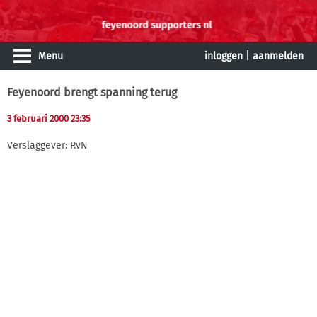
Menu
inloggen
|
aanmelden
Feyenoord brengt spanning terug
3 februari 2000 23:35
Verslaggever: RvN