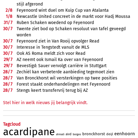
stijl afgerond
2/
8
Feyenoord wint duel om Kuip Cup van Atalanta
1/
8
Newcastle United concreet in de markt voor Hadj Moussa
31/
7
Ruben Schaken woedend op Feyenoord
30/
7
Twente ziet bod op Schaken resoluut van tafel geveegd
worden
30/
7
Feyenoord ziet in Van Rooij opvolger Read
30/
7
Interesse in Tengstedt vanuit de MLS
30/
7
Ook AS Roma meldt zich voor Read
29/
7
AZ neemt ook Ismail Ka over van Feyenoord
29/
7
Bevestigd: Sauer vervolgt carrière in Stuttgart
28/
7
Zechiël kan verbeterde aanbieding tegemoet zien
28/
7
Van Bronckhorst wil versterkingen op twee posities
28/
7
Forest staakt onderhandelingen met Feyenoord
28/
7
Stengs keert transfervrij terug bij AZ
Stel hier in welk nieuws jij belangrijk vindt.
Tagcloud
acardipane
eenhoorn
bronckhorst
deijl
aivd
borges
ahmadi