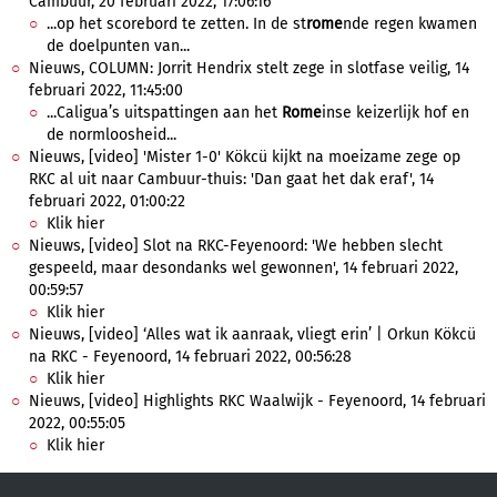
Cambuur, 20 februari 2022, 17:06:16
...op het scorebord te zetten. In de st
rome
nde regen kwamen
de doelpunten van...
Nieuws, COLUMN: Jorrit Hendrix stelt zege in slotfase veilig, 14
februari 2022, 11:45:00
...Caligua’s uitspattingen aan het
Rome
inse keizerlijk hof en
de normloosheid...
Nieuws, [video] 'Mister 1-0' Kökcü kijkt na moeizame zege op
RKC al uit naar Cambuur-thuis: 'Dan gaat het dak eraf', 14
februari 2022, 01:00:22
Klik hier
Nieuws, [video] Slot na RKC-Feyenoord: 'We hebben slecht
gespeeld, maar desondanks wel gewonnen', 14 februari 2022,
00:59:57
Klik hier
Nieuws, [video] ‘Alles wat ik aanraak, vliegt erin’ | Orkun Kökcü
na RKC - Feyenoord, 14 februari 2022, 00:56:28
Klik hier
Nieuws, [video] Highlights RKC Waalwijk - Feyenoord, 14 februari
2022, 00:55:05
Klik hier