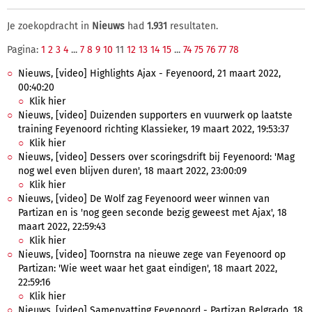
Je zoekopdracht in
Nieuws
had
1.931
resultaten.
Pagina:
1
2
3
4
...
7
8
9
10
11
12
13
14
15
...
74
75
76
77
78
Nieuws, [video] Highlights Ajax - Feyenoord, 21 maart 2022,
00:40:20
Klik hier
Nieuws, [video] Duizenden supporters en vuurwerk op laatste
training Feyenoord richting Klassieker, 19 maart 2022, 19:53:37
Klik hier
Nieuws, [video] Dessers over scoringsdrift bij Feyenoord: 'Mag
nog wel even blijven duren', 18 maart 2022, 23:00:09
Klik hier
Nieuws, [video] De Wolf zag Feyenoord weer winnen van
Partizan en is 'nog geen seconde bezig geweest met Ajax', 18
maart 2022, 22:59:43
Klik hier
Nieuws, [video] Toornstra na nieuwe zege van Feyenoord op
Partizan: 'Wie weet waar het gaat eindigen', 18 maart 2022,
22:59:16
Klik hier
Nieuws, [video] Samenvatting Feyenoord - Partizan Belgrado, 18