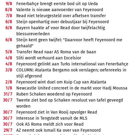
9/
8
Fenerbahçe brengt eerste bod uit op Ueda
8/
8
Valente is nieuwe aanvoerder van Feyenoord
7/
8
Read niet teleurgesteld over afketsen transfer
6/
8
Steijn openhartig over debuutjaar bij Feyenoord
6/
8
Bayern haakte af voor Read door twijfelachtig
blessureverleden
6/
8
Steijn kent geen twijfel: "Daarvoor heeft Feyenoord me
gehaald"
5/
8
Transfer Read naar AS Roma van de baan
4/
8
Sliti wordt verhuurd aan Excelsior
4/
8
Feyenoord gelinkt aan Turks international van Fenerbahçe
3/
8
COLUMN: Atalanta Bergamo ook verslagen; oefenreeks in
stijl afgerond
2/
8
Feyenoord wint duel om Kuip Cup van Atalanta
1/
8
Newcastle United concreet in de markt voor Hadj Moussa
31/
7
Ruben Schaken woedend op Feyenoord
30/
7
Twente ziet bod op Schaken resoluut van tafel geveegd
worden
30/
7
Feyenoord ziet in Van Rooij opvolger Read
30/
7
Interesse in Tengstedt vanuit de MLS
30/
7
Ook AS Roma meldt zich voor Read
29/
7
AZ neemt ook Ismail Ka over van Feyenoord