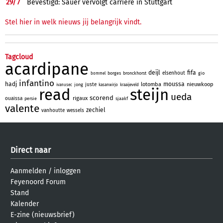
29/
7
Bevestigd: Sauer vervolgt carrière in Stuttgart
Stel hier in welk nieuws jij belangrijk vindt.
Tagcloud
acardipane
deijl
fifa
elsenhout
borges
bronckhorst
gio
bommel
infantino
hadj
moussa
lotomba
nieuwkoop
juste
jong
ivanusec
kasanwirjo
kraaijeveld
read
steijn
ueda
scorend
rigaux
ouaissa
persie
sjaakf
valente
zechiel
vanhoutte
wessels
Direct naar
Aanmelden
/
inloggen
Feyenoord Forum
Stand
Kalender
E-zine (nieuwsbrief)