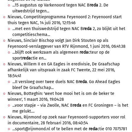
...15 augustus op Varkenoord tegen NAC B
reda
2. De
uitwedstrijd tegen...
Nieuws, Competitieprogramma Feyenoord 2: Feyenoord start
thuis tegen NAC, 14 juli 2016, 12:15:46
...met een thuiswedstrijd tegen NAC B
reda
2, zo blijkt uit het
competitieschema...
Nieuws, Sinclair Bischop volgt Jan Dirk Stouten op als
Feyenoord-verslaggever van RTV Rijnmond, 1 juni 2016, 06:41:38
...blijft ook werkzaam als algemeen
reda
cteur op de
sport
reda
ctie en...
Nieuws, Willem II en GA Eagles in eredivisie, De Graafschap
afhankelijk van uitspraak in zaak FC Twente, 22 mei 2016,
18:54:41
...II versloeg over twee duels NAC B
reda
. Go Ahead Eagles
bleef De Graafschap...
Nieuws, Botteghin: 'weet hoe mooi het is om de beker te
winnen', 1 maart 2016, 19:04:28
...voor stapje – via Zwolle, NAC B
reda
en FC Groningen – is het
me gelukt....
Nieuws, Rijnmond op zoek naar Feyenoord-supporters voor rol
in documentaire, 28 februari 2016, 08:40:54
...sport@rijnmond.nl of te bellen met de
reda
ctie 010 7075781