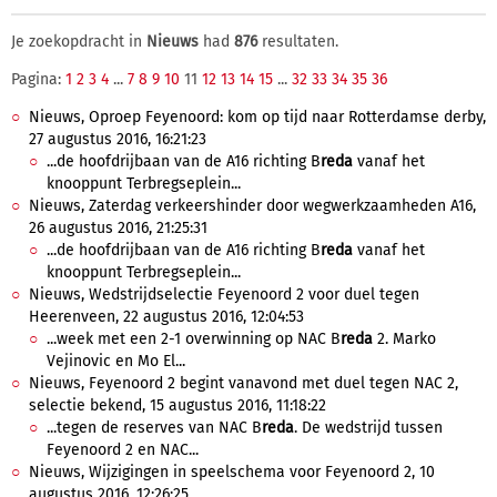
Je zoekopdracht in
Nieuws
had
876
resultaten.
Pagina:
1
2
3
4
...
7
8
9
10
11
12
13
14
15
...
32
33
34
35
36
Nieuws, Oproep Feyenoord: kom op tijd naar Rotterdamse derby,
27 augustus 2016, 16:21:23
...de hoofdrijbaan van de A16 richting B
reda
vanaf het
knooppunt Terbregseplein...
Nieuws, Zaterdag verkeershinder door wegwerkzaamheden A16,
26 augustus 2016, 21:25:31
...de hoofdrijbaan van de A16 richting B
reda
vanaf het
knooppunt Terbregseplein...
Nieuws, Wedstrijdselectie Feyenoord 2 voor duel tegen
Heerenveen, 22 augustus 2016, 12:04:53
...week met een 2-1 overwinning op NAC B
reda
2. Marko
Vejinovic en Mo El...
Nieuws, Feyenoord 2 begint vanavond met duel tegen NAC 2,
selectie bekend, 15 augustus 2016, 11:18:22
...tegen de reserves van NAC B
reda
. De wedstrijd tussen
Feyenoord 2 en NAC...
Nieuws, Wijzigingen in speelschema voor Feyenoord 2, 10
augustus 2016, 12:26:25