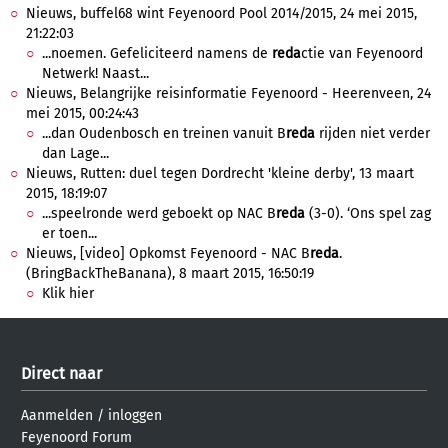
Nieuws, buffel68 wint Feyenoord Pool 2014/2015, 24 mei 2015,
21:22:03
...noemen. Gefeliciteerd namens de
reda
ctie van Feyenoord
Netwerk! Naast...
Nieuws, Belangrijke reisinformatie Feyenoord - Heerenveen, 24
mei 2015, 00:24:43
...dan Oudenbosch en treinen vanuit B
reda
rijden niet verder
dan Lage...
Nieuws, Rutten: duel tegen Dordrecht 'kleine derby', 13 maart
2015, 18:19:07
...speelronde werd geboekt op NAC B
reda
(3-0). ‘Ons spel zag
er toen...
Nieuws, [video] Opkomst Feyenoord - NAC B
reda
.
(BringBackTheBanana), 8 maart 2015, 16:50:19
Klik hier
Direct naar
Aanmelden
/
inloggen
Feyenoord Forum