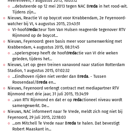
Heerenveen, 7 augustus 2015, 16:03:12
...debuteerde op 12 mei 2013 tegen NAC B
reda
in het rood-wit.
Tijdens zijn...
Nieuws, Reactie VI op boycot voor Krrabbendam, 2e Feyenoord-
watcher bij VI, 4 augustus 2015, 23:43:51
VI-hoofd
reda
cteur Tom Van Hulsen reageerde tegenover RTV
Rijnmond op de boycot...
Nieuws, Feyenoord: geen basis meer voor samenwerking met
Krabbendam, 4 augustus 2015, 08:31:45
...spelersgroep heeft de hoofd
reda
ctie van VI drie weken
geleden, tijdens het...
Nieuws, Let op: geen treinen vanavond naar station Rotterdam
Stadion, 1 augustus 2015, 07:02:32
...Eindhoven rijden niet verder dan B
reda
. - Tussen
Roosendaal/B
reda
en...
Nieuws, Feyenoord verlengt contract met mediapartner RTV
Rijnmond met drie jaar, 31 juli 2015, 15:34:59
...van RTV Rijnmond en dat er op
reda
ctioneel niveau wordt
samengewerkt. De...
Nieuws, NAC informeert naar Te Vrede, meldt zich nog niet bij
Feyenoord, 29 juli 2015, 22:18:03
...om Mitchell Te Vrede naar B
reda
te halen. Dat bevestigt
Robert Maaskant in...