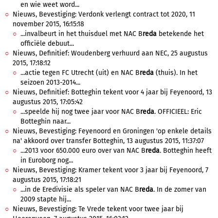
en wie weet word...
Nieuws, Bevestiging: Verdonk verlengt contract tot 2020, 11
november 2015, 16:15:18
...invalbeurt in het thuisduel met NAC B
reda
betekende het
officiële debuut...
Nieuws, Definitief: Woudenberg verhuurd aan NEC, 25 augustus
2015, 17:18:12
...actie tegen FC Utrecht (uit) en NAC B
reda
(thuis). In het
seizoen 2013-2014...
Nieuws, Definitief: Botteghin tekent voor 4 jaar bij Feyenoord, 13
augustus 2015, 17:05:42
...speelde hij nog twee jaar voor NAC B
reda
. OFFICIEEL: Eric
Botteghin naar...
Nieuws, Bevestiging: Feyenoord en Groningen 'op enkele details
na' akkoord over transfer Botteghin, 13 augustus 2015, 11:37:07
...2013 voor 650.000 euro over van NAC B
reda
. Botteghin heeft
in Euroborg nog...
Nieuws, Bevestiging: Kramer tekent voor 3 jaar bij Feyenoord, 7
augustus 2015, 17:18:21
...in de Eredivisie als speler van NAC B
reda
. In de zomer van
2009 stapte hij...
Nieuws, Bevestiging: Te Vrede tekent voor twee jaar bij