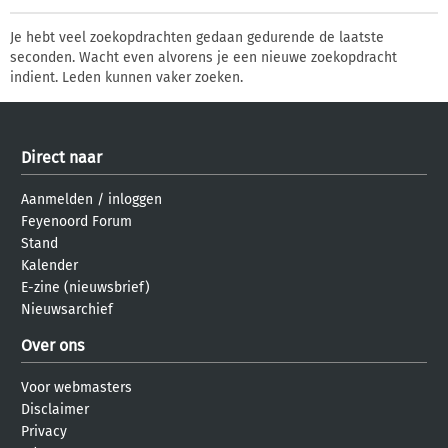
Je hebt veel zoekopdrachten gedaan gedurende de laatste
seconden. Wacht even alvorens je een nieuwe zoekopdracht
indient. Leden kunnen vaker zoeken.
Direct naar
Aanmelden
/
inloggen
Feyenoord Forum
Stand
Kalender
E-zine (nieuwsbrief)
Nieuwsarchief
Over ons
Voor webmasters
Disclaimer
Privacy