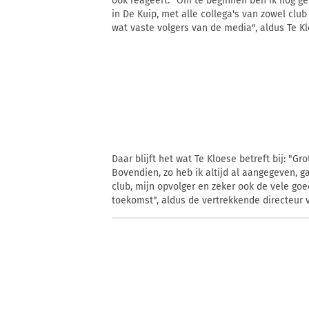
ook reageert: "Om te beginnen ben ik nog g
in De Kuip, met alle collega's van zowel clu
wat vaste volgers van de media", aldus Te Kl
Daar blijft het wat Te Kloese betreft bij: "Gr
Bovendien, zo heb ik altijd al aangegeven, 
club, mijn opvolger en zeker ook de vele goe
toekomst", aldus de vertrekkende directeur 