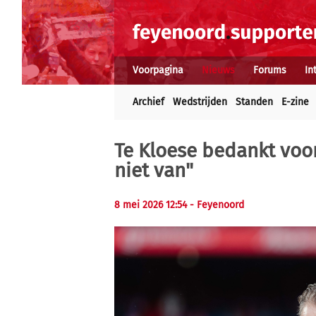
Voorpagina
Nieuws
Forums
In
Archief
Wedstrijden
Standen
E-zine
Te Kloese bedankt voor
niet van"
8 mei 2026 12:54 - Feyenoord