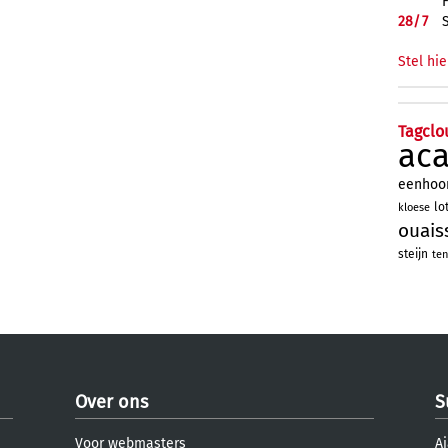
28/
7
Stel hie
Tagclo
ac
eenhoo
lo
kloese
ouais
steijn
ten
Over ons
S
Voor webmasters
Aj