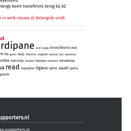
Feyenoord
Stengs keert transfervrij terug bij AZ
r in welk nieuws jij belangrijk vindt.
ud
ardipane
bronckhorst
deijl
aivd
borges
rn
hadj
fifa
infantino
givairo
integriteit
ivanusec
jans
kasanwirjo
tomba
moussa
nieuwkoop
matchday
mossad
nederland
read
sa
rigaux
sano
sjaakf
reputatie
sparta
gstedt
upporters.nl
ax.supporters.nl