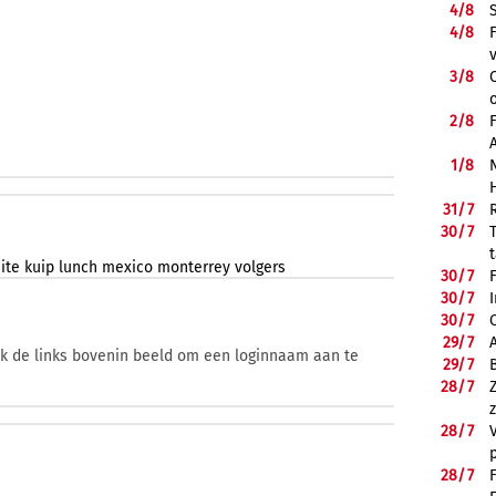
4/
8
4/
8
3/
8
2/
8
1/
8
31/
7
30/
7
ite
kuip
lunch
mexico
monterrey
volgers
30/
7
30/
7
30/
7
29/
7
ik de links bovenin beeld om een loginnaam aan te
29/
7
28/
7
28/
7
28/
7