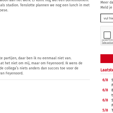
ewoon aan het werk. Er komt nog wel een borrelmoment
Meer da
b als stadion. Tenslotte plannen we nog een lunch in met
Meld je
oese.
ote partijen, daar ben ik nu eenmaal niet van.
gaat het niet om mij, maar om Feyenoord. Ik wens de
de collega’s niets anders dan succes toe voor de
Laatst
van Feyenoord.
6/
8
6/
8
6/
8
5/
8