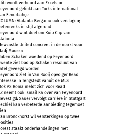
Sliti wordt verhuurd aan Excelsior
Feyenoord gelinkt aan Turks international
van Fenerbahçe
COLUMN: Atalanta Bergamo ook verslagen;
oefenreeks in stijl afgerond
Feyenoord wint duel om Kuip Cup van
Atalanta
Newcastle United concreet in de markt voor
Hadj Moussa
Ruben Schaken woedend op Feyenoord
Twente ziet bod op Schaken resoluut van
tafel geveegd worden
Feyenoord ziet in Van Rooij opvolger Read
Interesse in Tengstedt vanuit de MLS
Ook AS Roma meldt zich voor Read
AZ neemt ook Ismail Ka over van Feyenoord
Bevestigd: Sauer vervolgt carrière in Stuttgart
Zechiël kan verbeterde aanbieding tegemoet
zien
Van Bronckhorst wil versterkingen op twee
posities
Forest staakt onderhandelingen met