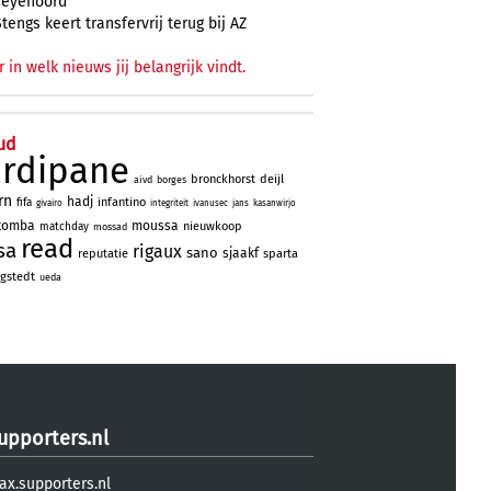
Feyenoord
Stengs keert transfervrij terug bij AZ
r in welk nieuws jij belangrijk vindt.
ud
ardipane
bronckhorst
deijl
aivd
borges
rn
hadj
infantino
fifa
givairo
integriteit
ivanusec
jans
kasanwirjo
tomba
moussa
nieuwkoop
matchday
mossad
read
sa
rigaux
sano
sjaakf
reputatie
sparta
gstedt
ueda
upporters.nl
ax.supporters.nl