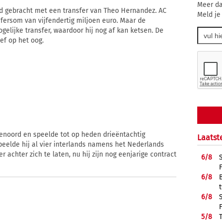
Meer da
nd gebracht met een transfer van Theo Hernandez. AC
Meld je
fersom van vijfendertig miljoen euro. Maar de
gelijke transfer, waardoor hij nog af kan ketsen. De
ef op het oog.
enoord en speelde tot op heden drieëntachtig
Laatst
peelde hij al vier interlands namens het Nederlands
r achter zich te laten, nu hij zijn nog eenjarige contract
6/
8
6/
8
6/
8
5/
8