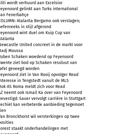
Sliti wordt verhuurd aan Excelsior
Feyenoord gelinkt aan Turks international
van Fenerbahçe
COLUMN: Atalanta Bergamo ook verslagen;
oefenreeks in stijl afgerond
Feyenoord wint duel om Kuip Cup van
Atalanta
Newcastle United concreet in de markt voor
Hadj Moussa
Ruben Schaken woedend op Feyenoord
Twente ziet bod op Schaken resoluut van
tafel geveegd worden
Feyenoord ziet in Van Rooij opvolger Read
Interesse in Tengstedt vanuit de MLS
Ook AS Roma meldt zich voor Read
AZ neemt ook Ismail Ka over van Feyenoord
Bevestigd: Sauer vervolgt carrière in Stuttgart
Zechiël kan verbeterde aanbieding tegemoet
zien
Van Bronckhorst wil versterkingen op twee
posities
Forest staakt onderhandelingen met