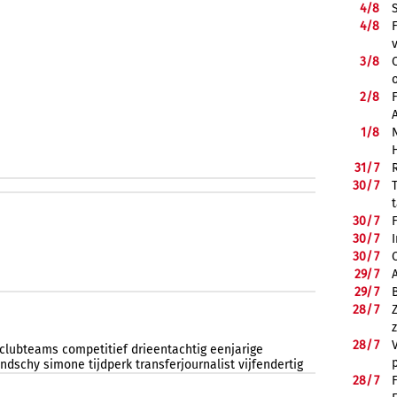
4/
8
4/
8
3/
8
2/
8
1/
8
31/
7
30/
7
30/
7
30/
7
30/
7
29/
7
29/
7
28/
7
28/
7
clubteams
competitief
drieentachtig
eenjarige
indschy
simone
tijdperk
transferjournalist
vijfendertig
28/
7