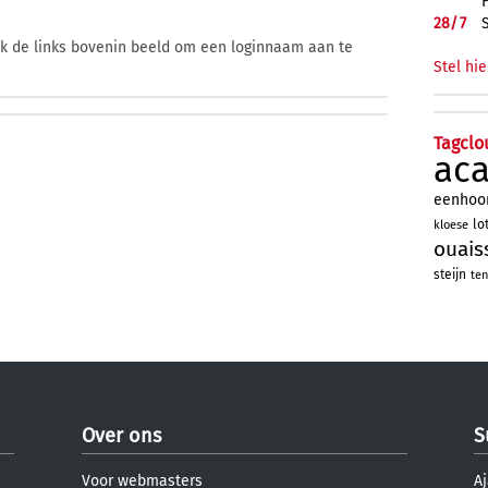
28/
7
ik de links bovenin beeld om een loginnaam aan te
Stel hie
Tagclo
ac
eenhoo
lo
kloese
ouais
steijn
ten
Over ons
S
Voor webmasters
Aj