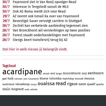
30/
7
Feyenoord ziet in Van Rooij opvolger Read
30/
7
Interesse in Tengstedt vanuit de MLS
30/
7
Ook AS Roma meldt zich voor Read
29/
7
AZ neemt ook Ismail Ka over van Feyenoord
29/
7
Bevestigd: Sauer vervolgt carrière in Stuttgart
28/
7
Zechiël kan verbeterde aanbieding tegemoet zien
28/
7
Van Bronckhorst wil versterkingen op twee posities
28/
7
Forest staakt onderhandelingen met Feyenoord
28/
7
Stengs keert transfervrij terug bij AZ
Stel hier in welk nieuws jij belangrijk vindt.
Tagcloud
acardipane
eenhoorn
bronckhorst
deijl
aivd
borges
ahmadi
lotomba
hadj
kloese
moussa
matchday
gaal
mossad
ivanusec
jans
kasanwirjo
read
ouaissa
rigaux
sano
sjaakf
nieuwkoop
nederland
sparta
oranje
steijn
tengstedt
ueda
valente