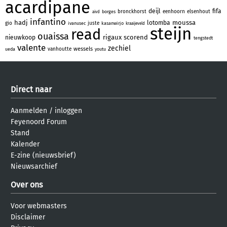
acardipane
deijl
fifa
bronckhorst
eenhoorn
elsenhout
borges
aivd
infantino
hadj
moussa
lotomba
gio
juste
ivanusec
kasanwirjo
kraaijeveld
steijn
read
ouaissa
rigaux
scorend
nieuwkoop
tengstedt
valente
zechiel
wessels
vanhoutte
ueda
youtu
Direct naar
Aanmelden
/
inloggen
Feyenoord Forum
Stand
Kalender
E-zine (nieuwsbrief)
Nieuwsarchief
Over ons
Voor webmasters
Disclaimer