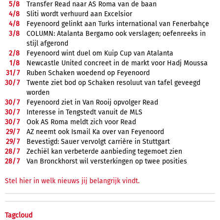
5/
8
Transfer Read naar AS Roma van de baan
4/
8
Sliti wordt verhuurd aan Excelsior
4/
8
Feyenoord gelinkt aan Turks international van Fenerbahçe
3/
8
COLUMN: Atalanta Bergamo ook verslagen; oefenreeks in
stijl afgerond
2/
8
Feyenoord wint duel om Kuip Cup van Atalanta
1/
8
Newcastle United concreet in de markt voor Hadj Moussa
31/
7
Ruben Schaken woedend op Feyenoord
30/
7
Twente ziet bod op Schaken resoluut van tafel geveegd
worden
30/
7
Feyenoord ziet in Van Rooij opvolger Read
30/
7
Interesse in Tengstedt vanuit de MLS
30/
7
Ook AS Roma meldt zich voor Read
29/
7
AZ neemt ook Ismail Ka over van Feyenoord
29/
7
Bevestigd: Sauer vervolgt carrière in Stuttgart
28/
7
Zechiël kan verbeterde aanbieding tegemoet zien
28/
7
Van Bronckhorst wil versterkingen op twee posities
Stel hier in welk nieuws jij belangrijk vindt.
Tagcloud