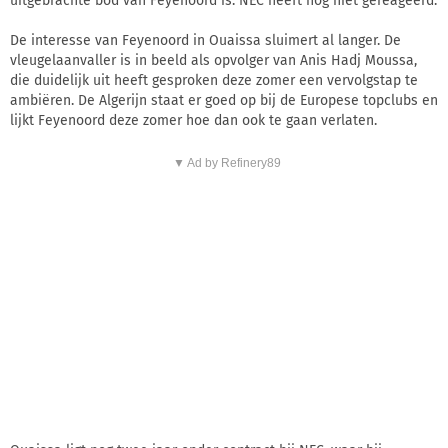
uitgebrachte bod van Feyenoord is. NEC heeft nog niet gereageerd.
De interesse van Feyenoord in Ouaissa sluimert al langer. De
vleugelaanvaller is in beeld als opvolger van Anis Hadj Moussa,
die duidelijk uit heeft gesproken deze zomer een vervolgstap te
ambiëren. De Algerijn staat er goed op bij de Europese topclubs en
lijkt Feyenoord deze zomer hoe dan ook te gaan verlaten.
▼ Ad by Refinery89