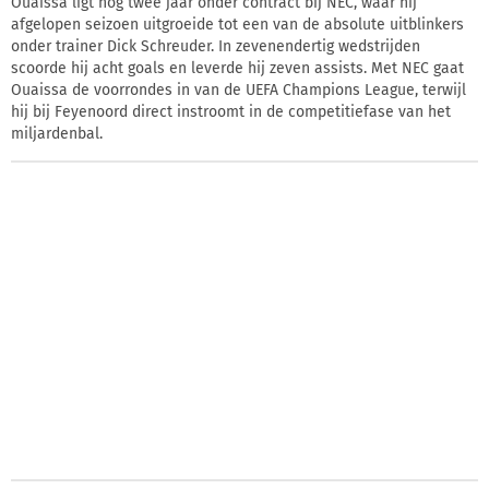
Ouaissa ligt nog twee jaar onder contract bij NEC, waar hij
afgelopen seizoen uitgroeide tot een van de absolute uitblinkers
onder trainer Dick Schreuder. In zevenendertig wedstrijden
scoorde hij acht goals en leverde hij zeven assists. Met NEC gaat
Ouaissa de voorrondes in van de UEFA Champions League, terwijl
hij bij Feyenoord direct instroomt in de competitiefase van het
miljardenbal.