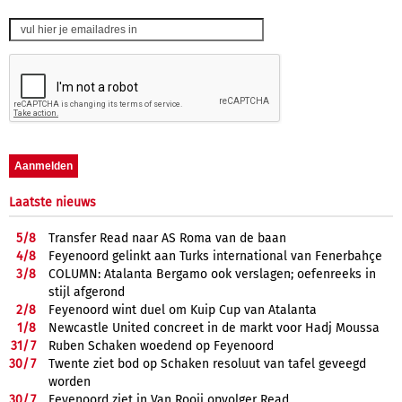
Laatste nieuws
5/
8
Transfer Read naar AS Roma van de baan
4/
8
Feyenoord gelinkt aan Turks international van Fenerbahçe
3/
8
COLUMN: Atalanta Bergamo ook verslagen; oefenreeks in
stijl afgerond
2/
8
Feyenoord wint duel om Kuip Cup van Atalanta
1/
8
Newcastle United concreet in de markt voor Hadj Moussa
31/
7
Ruben Schaken woedend op Feyenoord
30/
7
Twente ziet bod op Schaken resoluut van tafel geveegd
worden
30/
7
Feyenoord ziet in Van Rooij opvolger Read