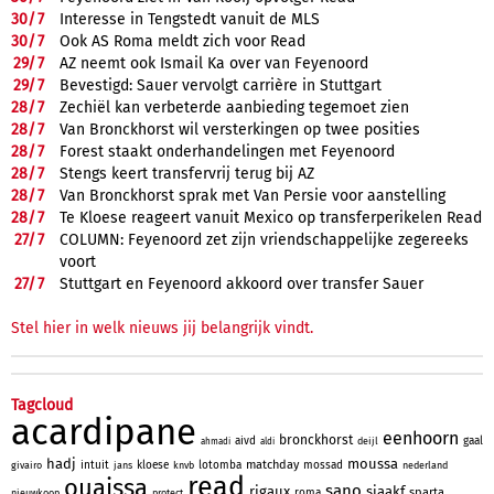
30/
7
Interesse in Tengstedt vanuit de MLS
30/
7
Ook AS Roma meldt zich voor Read
29/
7
AZ neemt ook Ismail Ka over van Feyenoord
29/
7
Bevestigd: Sauer vervolgt carrière in Stuttgart
28/
7
Zechiël kan verbeterde aanbieding tegemoet zien
28/
7
Van Bronckhorst wil versterkingen op twee posities
28/
7
Forest staakt onderhandelingen met Feyenoord
28/
7
Stengs keert transfervrij terug bij AZ
28/
7
Van Bronckhorst sprak met Van Persie voor aanstelling
28/
7
Te Kloese reageert vanuit Mexico op transferperikelen Read
27/
7
COLUMN: Feyenoord zet zijn vriendschappelijke zegereeks
voort
27/
7
Stuttgart en Feyenoord akkoord over transfer Sauer
Stel hier in welk nieuws jij belangrijk vindt.
Tagcloud
acardipane
eenhoorn
bronckhorst
aivd
gaal
deijl
ahmadi
aldi
hadj
moussa
matchday
intuit
kloese
lotomba
mossad
givairo
jans
knvb
nederland
read
ouaissa
sano
rigaux
sjaakf
sparta
roma
nieuwkoop
protect