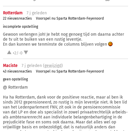
Rotterdam
7 j
geleden
22 nieuwsreacties
Voorspel nu Sparta Rotterdam-Feyenoord
incomplete opstelling
Gewoon verlengen joh! Je hebt nog genoeg tijd om daarna achter
de tv uit te buiken van een rustig leventje.
En dan kunnen we tenminste de columns blijven volgen
+2/-0
Maciste
7 j
geleden (
gewijzigd
)
43 nieuwsreacties
Voorspel nu Sparta Rotterdam-Feyenoord
geen opstelling
@ Rotterdam
Ha ha Rotterdam, dank voor de positieve reactie, maar al ben ik
sinds 2012 gepensioneerd, zo rustig is mijn leventje niet. Ik ben lid
van het Ledenparlement FNV, zit ook in de pensioencommissie
van dat LP en doe als specialist in zowel privaatrechtelijk arbeids-
als ambtenarenrecht aan individuele belangenbehartiging in de
prejudiciële fase en soms ook daarna. Maar dat alles wel op
vrijwillige basis en onbezoldigd, dat is natuurlijk anders dan