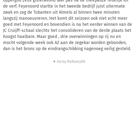
oppergod Zeus gisteravond laat pas na de theepauze redelijk uit
de verf. Feyenoord startte in het tweede bedrijf juist uitermate
zwak en zag de Tubanten uit Almelo al binnen twee minuten
langszij manoeuvreren. Het komt dit seizoen ook niet echt meer
goed met Feyenoord en bovendien is na het eerder winnen van de
JC Cruijff-schaal slechts het consolideren van de derde plaats het
hoogst haalbare. Maar goed , drie overwinningen op rij nu en
mocht volgende week ook AZ aan de zegekar worden gebonden,
dan is het brons op de eindrangschikking nagenoeg veilig gesteld.
▼ Ad by Refinery89