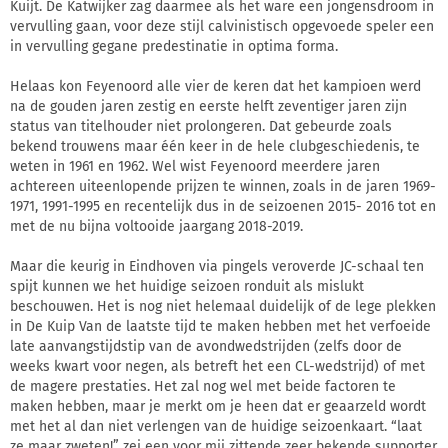
Kuijt. De Katwijker zag daarmee als het ware een jongensdroom in
vervulling gaan, voor deze stijl calvinistisch opgevoede speler een
in vervulling gegane predestinatie in optima forma.
Helaas kon Feyenoord alle vier de keren dat het kampioen werd
na de gouden jaren zestig en eerste helft zeventiger jaren zijn
status van titelhouder niet prolongeren. Dat gebeurde zoals
bekend trouwens maar één keer in de hele clubgeschiedenis, te
weten in 1961 en 1962. Wel wist Feyenoord meerdere jaren
achtereen uiteenlopende prijzen te winnen, zoals in de jaren 1969-
1971, 1991-1995 en recentelijk dus in de seizoenen 2015- 2016 tot en
met de nu bijna voltooide jaargang 2018-2019.
Maar die keurig in Eindhoven via pingels veroverde JC-schaal ten
spijt kunnen we het huidige seizoen ronduit als mislukt
beschouwen. Het is nog niet helemaal duidelijk of de lege plekken
in De Kuip Van de laatste tijd te maken hebben met het verfoeide
late aanvangstijdstip van de avondwedstrijden (zelfs door de
weeks kwart voor negen, als betreft het een CL-wedstrijd) of met
de magere prestaties. Het zal nog wel met beide factoren te
maken hebben, maar je merkt om je heen dat er geaarzeld wordt
met het al dan niet verlengen van de huidige seizoenkaart. “laat
ze maar zweten!” zei een voor mij zittende zeer bekende supporter