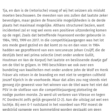
Tja, en dan is de (retorische) vraag of wij het seizoen als mislukt
moeten beschouwen. De meesten van ons zullen dat laatste zeker
bevestigen, maar gezien de financiële mogelijkheden is de derde
plaats het maximaal mogelijke. Althans structureel bezien, want
incidenteel zal er nog wel eens een positieve uitzondering komen
op de regel. Zoals dat betreffende Feyenoord eerder gebeurde in
1984, 1993, 1999 en 2017. In die competitiejaargangen was het lot
ons mede goed gezind en dat komt zo nu en dan voor. In 1984
hadden we geprofiteerd van een rancuneuze Johan Cruijff, die de
destijds best wel prima selectie (met onder andere Gullit,
Houtman en Van de Korput) het laatste en beslissende duwtje gaf
om de titel te grijpen. In 1993 beschikten we ook over een
bundeling van kwaliteiten met onder andere John de Wolf en Henk
Fräser als rotsen in de branding en met niet te vergeten cultheld
Joszef Kiprich in de voorhoede. Maar dat alles zou nog steeds niet
genoeg zijn geweest voor het winnen van de titel ware het niet dat
PSV in de slotfase van die competitiejaargang plotseling de
nodige punten morste. Zo werd uit verloren van Vitesse en tegen
FC Dordrecht zelfs gelijk gespeeld (2-2). Aan die uitslag zat wel een
luchtje. Bij een 0-1 ruststand in het voordeel van PSV moest de
wedstrijd vanwege een bommelding worden gestaakt om geen