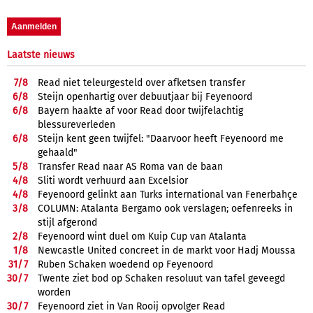
Laatste nieuws
7/
8
Read niet teleurgesteld over afketsen transfer
6/
8
Steijn openhartig over debuutjaar bij Feyenoord
6/
8
Bayern haakte af voor Read door twijfelachtig
blessureverleden
6/
8
Steijn kent geen twijfel: "Daarvoor heeft Feyenoord me
gehaald"
5/
8
Transfer Read naar AS Roma van de baan
4/
8
Sliti wordt verhuurd aan Excelsior
4/
8
Feyenoord gelinkt aan Turks international van Fenerbahçe
3/
8
COLUMN: Atalanta Bergamo ook verslagen; oefenreeks in
stijl afgerond
2/
8
Feyenoord wint duel om Kuip Cup van Atalanta
1/
8
Newcastle United concreet in de markt voor Hadj Moussa
31/
7
Ruben Schaken woedend op Feyenoord
30/
7
Twente ziet bod op Schaken resoluut van tafel geveegd
worden
30/
7
Feyenoord ziet in Van Rooij opvolger Read