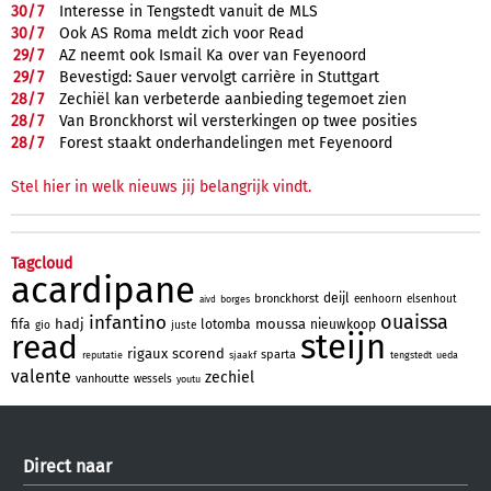
30/
7
Interesse in Tengstedt vanuit de MLS
30/
7
Ook AS Roma meldt zich voor Read
29/
7
AZ neemt ook Ismail Ka over van Feyenoord
29/
7
Bevestigd: Sauer vervolgt carrière in Stuttgart
28/
7
Zechiël kan verbeterde aanbieding tegemoet zien
28/
7
Van Bronckhorst wil versterkingen op twee posities
28/
7
Forest staakt onderhandelingen met Feyenoord
Stel hier in welk nieuws jij belangrijk vindt.
Tagcloud
acardipane
deijl
bronckhorst
eenhoorn
elsenhout
borges
aivd
ouaissa
infantino
hadj
moussa
fifa
lotomba
nieuwkoop
gio
juste
steijn
read
rigaux
scorend
sparta
reputatie
sjaakf
tengstedt
ueda
valente
zechiel
vanhoutte
wessels
youtu
Direct naar