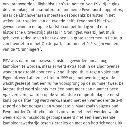
onverantwoorde veiligheidsrisico’s te nemen. Van PSV-zijde ging
de verdenking uit naar uiteraard anonieme Feyenoord-supporters,
maar de Eindhovenaren moesten desondanks berusten in het
weken later spelen van de tweede helft. Feyenoord bleef wel
gewoon winnen en op de laatste competitiedag vond een
historische uitwedstrijd plaats in Groningen, waarbij het thuis
gebleven gedeelte van het Legioen via grote schermen in De Kuip
zijn favorieten in het Oosterpark-stadion met 0-5 zagen winnen
van de “Grunningers”.
PSV was daardoor sowieso kansloos geworden om alsnog
kampioen te worden, maar er werd extra zout in de Eindhovense
wonden gestrooid door een 2-2 gelijk spel thuis tegen Volendam.
Eigenlijk werd alleen de titel in 1999 nog met overtuiging in de
wacht gesleept met een ruime voorsprong op de nummer twee. De
laatste titel werd slechts met één punt meer dan nummer twee
Ajax veroverd, waarbij op de voorlaatste competitiedag de eerste
kans op de titel nog werd verkwanseld met een vernederende 3-0
zeperd op het nepgras van Woudestein. Maar zoals volgens oud-
Feyenoorder Cruijff elk nadeel zijn voordeel heeft werden we de
week erop ruimschoots gecompenseerd met een enerverende
kampioenswedstrijd tegen Heracles en met een hattrick voor Dirk