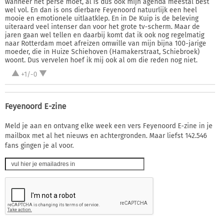
wanneer het perse moet, al is dus ook mijn agenda meestal best
wel vol. En dan is ons dierbare Feyenoord natuurlijk een heel
mooie en emotionele uitlaatklep. En in De Kuip is de beleving
uiteraard veel intenser dan voor het grote tv-scherm. Maar de
jaren gaan wel tellen en daarbij komt dat ik ook nog regelmatig
naar Rotterdam moet afreizen omwille van mijn bijna 100-jarige
moeder, die in Huize Schiehoven (Hamakerstraat, Schiebroek)
woont. Dus vervelen hoef ik mij ook al om die reden nog niet.
+1/-0
Feyenoord E-zine
Meld je aan en ontvang elke week een vers Feyenoord E-zine in je
mailbox met al het nieuws en achtergronden. Maar liefst 142.546
fans gingen je al voor.