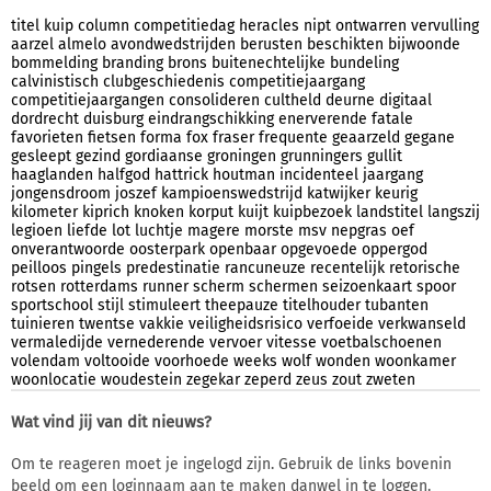
titel
kuip
column
competitiedag
heracles
nipt
ontwarren
vervulling
aarzel
almelo
avondwedstrijden
berusten
beschikten
bijwoonde
bommelding
branding
brons
buitenechtelijke
bundeling
calvinistisch
clubgeschiedenis
competitiejaargang
competitiejaargangen
consolideren
cultheld
deurne
digitaal
dordrecht
duisburg
eindrangschikking
enerverende
fatale
favorieten
fietsen
forma
fox
fraser
frequente
geaarzeld
gegane
gesleept
gezind
gordiaanse
groningen
grunningers
gullit
haaglanden
halfgod
hattrick
houtman
incidenteel
jaargang
jongensdroom
joszef
kampioenswedstrijd
katwijker
keurig
kilometer
kiprich
knoken
korput
kuijt
kuipbezoek
landstitel
langszij
legioen
liefde
lot
luchtje
magere
morste
msv
nepgras
oef
onverantwoorde
oosterpark
openbaar
opgevoede
oppergod
peilloos
pingels
predestinatie
rancuneuze
recentelijk
retorische
rotsen
rotterdams
runner
scherm
schermen
seizoenkaart
spoor
sportschool
stijl
stimuleert
theepauze
titelhouder
tubanten
tuinieren
twentse
vakkie
veiligheidsrisico
verfoeide
verkwanseld
vermaledijde
vernederende
vervoer
vitesse
voetbalschoenen
volendam
voltooide
voorhoede
weeks
wolf
wonden
woonkamer
woonlocatie
woudestein
zegekar
zeperd
zeus
zout
zweten
Wat vind jij van dit nieuws?
Om te reageren moet je ingelogd zijn. Gebruik de links bovenin
beeld om een loginnaam aan te maken danwel in te loggen.