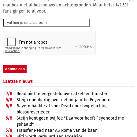
mailbox met al het nieuws en achtergronden. Maar liefst 142.531
fans gingen je al voor.
Laatste nieuws
7/
8
Read niet teleurgesteld over afketsen transfer
6/
8
Steijn openhartig over debuutjaar bij Feyenoord
6/
8
Bayern haakte af voor Read door twijfelachtig
blessureverleden
6/
8
Steijn kent geen twijfel: "Daarvoor heeft Feyenoord me
gehaald"
5/
8
Transfer Read naar AS Roma van de baan
4/
8
Sliti wordt verhuurd aan Excelsior