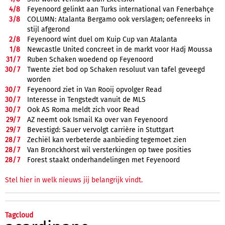
4/
8
Feyenoord gelinkt aan Turks international van Fenerbahçe
3/
8
COLUMN: Atalanta Bergamo ook verslagen; oefenreeks in
stijl afgerond
2/
8
Feyenoord wint duel om Kuip Cup van Atalanta
1/
8
Newcastle United concreet in de markt voor Hadj Moussa
31/
7
Ruben Schaken woedend op Feyenoord
30/
7
Twente ziet bod op Schaken resoluut van tafel geveegd
worden
30/
7
Feyenoord ziet in Van Rooij opvolger Read
30/
7
Interesse in Tengstedt vanuit de MLS
30/
7
Ook AS Roma meldt zich voor Read
29/
7
AZ neemt ook Ismail Ka over van Feyenoord
29/
7
Bevestigd: Sauer vervolgt carrière in Stuttgart
28/
7
Zechiël kan verbeterde aanbieding tegemoet zien
28/
7
Van Bronckhorst wil versterkingen op twee posities
28/
7
Forest staakt onderhandelingen met Feyenoord
Stel hier in welk nieuws jij belangrijk vindt.
Tagcloud