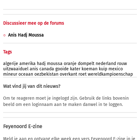
Discussieer mee op de forums
Anis Hadj Moussa
Tags
algerije
amerika
hadj
moussa
oranje
dompelt
nederland
rouw
uitzwaaiduel
anis
canada
gooide
kater
koeman
kuip
mexico
mineur
oceaan
oezbekistan
overkant
roet
wereldkampioenschap
Wat vind jij van dit nieuws?
Om te reageren moet je ingelogd zijn. Gebruik de links bovenin
beeld om een loginnaam aan te maken danwel in te loggen.
Feyenoord E-zine
Meld je aan en ontvang elke week een vers Feyenoord E-zine in je