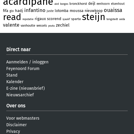
acardipane
deijl
bronckhorst
eenhoorn
elsenhout
borges
aivd
ouaissa
infantino
hadj
moussa
fifa
lotomba
nieuwkoop
gio
juste
steijn
read
rigaux
scorend
sparta
reputatie
sjaakf
tengstedt
ueda
valente
zechiel
vanhoutte
wessels
youtu
Direct naar
Aanmelden
/
inloggen
Feyenoord Forum
Stand
Kalender
E-zine (nieuwsbrief)
Nieuwsarchief
Over ons
Voor webmasters
Disclaimer
Privacy