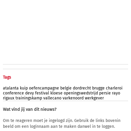
Tags
atalanta
kuip
oefencampagne
belgie
dordrecht
brugge
charleroi
conference
devy
festival
kloese
openingswedstrijd
persie
rayo
rigaux
trainingskamp
vallecano
varkenoord
werkgever
Wat vind jij van dit nieuws?
Om te reageren moet je ingelogd zijn. Gebruik de links bovenin
beeld om een loginnaam aan te maken danwel in te loggen.