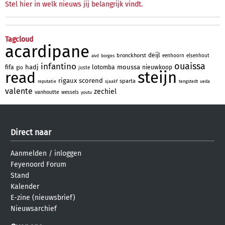
Stel hier in welk nieuws jij belangrijk vindt.
Tagcloud
acardipane
deijl
bronckhorst
eenhoorn
elsenhout
borges
aivd
ouaissa
infantino
hadj
moussa
fifa
lotomba
nieuwkoop
gio
juste
steijn
read
rigaux
scorend
sparta
reputatie
sjaakf
tengstedt
ueda
valente
zechiel
vanhoutte
wessels
youtu
Direct naar
Aanmelden
/
inloggen
Feyenoord Forum
Stand
Kalender
E-zine (nieuwsbrief)
Nieuwsarchief