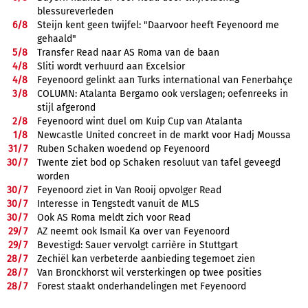
blessureverleden
6/
8
Steijn kent geen twijfel: "Daarvoor heeft Feyenoord me
gehaald"
5/
8
Transfer Read naar AS Roma van de baan
4/
8
Sliti wordt verhuurd aan Excelsior
4/
8
Feyenoord gelinkt aan Turks international van Fenerbahçe
3/
8
COLUMN: Atalanta Bergamo ook verslagen; oefenreeks in
stijl afgerond
2/
8
Feyenoord wint duel om Kuip Cup van Atalanta
1/
8
Newcastle United concreet in de markt voor Hadj Moussa
31/
7
Ruben Schaken woedend op Feyenoord
30/
7
Twente ziet bod op Schaken resoluut van tafel geveegd
worden
30/
7
Feyenoord ziet in Van Rooij opvolger Read
30/
7
Interesse in Tengstedt vanuit de MLS
30/
7
Ook AS Roma meldt zich voor Read
29/
7
AZ neemt ook Ismail Ka over van Feyenoord
29/
7
Bevestigd: Sauer vervolgt carrière in Stuttgart
28/
7
Zechiël kan verbeterde aanbieding tegemoet zien
28/
7
Van Bronckhorst wil versterkingen op twee posities
28/
7
Forest staakt onderhandelingen met Feyenoord