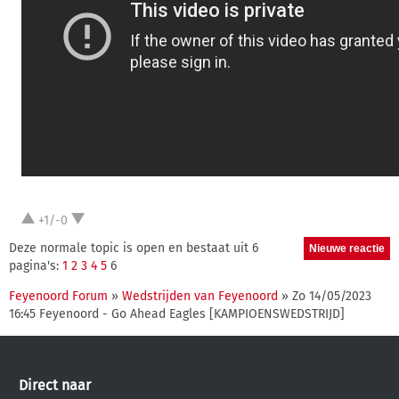
+1/-0
Deze normale topic is open en bestaat uit 6
pagina's:
1
2
3
4
5
6
Feyenoord Forum
»
Wedstrijden van Feyenoord
» Zo 14/05/2023
16:45 Feyenoord - Go Ahead Eagles [KAMPIOENSWEDSTRIJD]
Direct naar