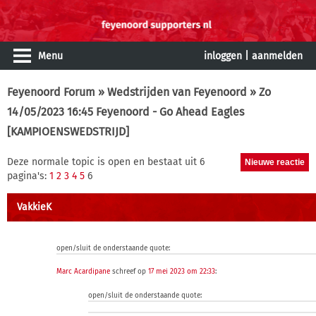
Menu
inloggen
|
aanmelden
Feyenoord Forum
»
Wedstrijden van Feyenoord
» Zo
14/05/2023 16:45 Feyenoord - Go Ahead Eagles
[KAMPIOENSWEDSTRIJD]
Deze normale topic is open en bestaat uit 6
pagina's:
1
2
3
4
5
6
VakkieK
open/sluit de onderstaande quote:
Marc Acardipane
schreef op
17 mei 2023 om 22:33
:
open/sluit de onderstaande quote: