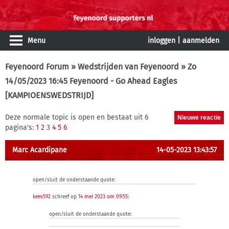
Menu
inloggen
|
aanmelden
Feyenoord Forum
»
Wedstrijden van Feyenoord
» Zo
14/05/2023 16:45 Feyenoord - Go Ahead Eagles
[KAMPIOENSWEDSTRIJD]
Deze normale topic is open en bestaat uit 6
pagina's:
1
2
3
4
5
6
Marc Acardipane
14-05-2023 13:43:57
open/sluit de onderstaande quote:
kees592
schreef op
14 mei 2023 om 09:55
:
open/sluit de onderstaande quote: