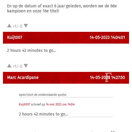
En op de datum af exact 6 jaar geleden, worden we de 66e
kampioen en onze 16e titel!
+1/-0
Kuijt007
14-05-2023 14:04:01
2 hours 42 minutes to go...
+1/-0
Marc Acardipane
14-05-2023 14:27:50
open/sluit de onderstaande quote:
Kuijt007
schreef op
14 mei 2023 om 14:04
:
2 hours 42 minutes to go...