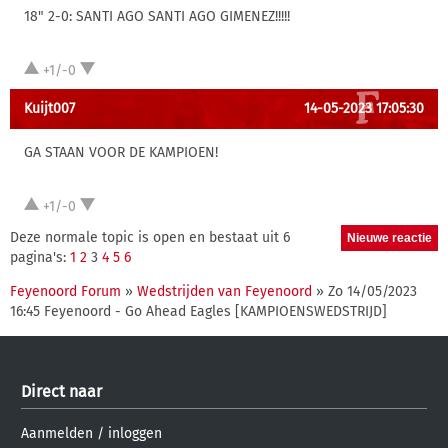
18" 2-0: SANTI AGO SANTI AGO GIMENEZ!!!!!
+1/-0
Kuijt007
14-05-2023 17:05:30
GA STAAN VOOR DE KAMPIOEN!
+1/-0
Deze normale topic is open en bestaat uit 6
pagina's:
1
2
3
4
5
6
Feyenoord Forum
»
Wedstrijden van Feyenoord
» Zo 14/05/2023
16:45 Feyenoord - Go Ahead Eagles [KAMPIOENSWEDSTRIJD]
Direct naar
Aanmelden
/
inloggen