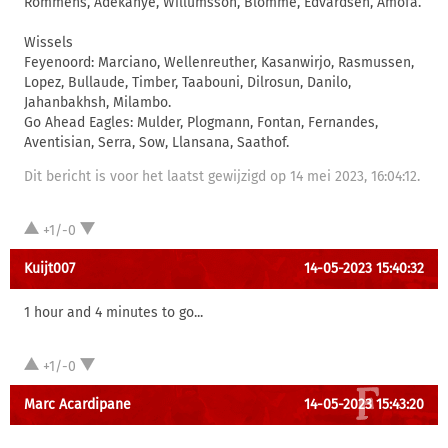
Rommens, Adekanye, Willumsson, Blomme, Edvardsen, Amofa.
Wissels
Feyenoord: Marciano, Wellenreuther, Kasanwirjo, Rasmussen,
Lopez, Bullaude, Timber, Taabouni, Dilrosun, Danilo,
Jahanbakhsh, Milambo.
Go Ahead Eagles: Mulder, Plogmann, Fontan, Fernandes,
Aventisian, Serra, Sow, Llansana, Saathof.
Dit bericht is voor het laatst gewijzigd op 14 mei 2023, 16:04:12.
+1/-0
Kuijt007
14-05-2023 15:40:32
1 hour and 4 minutes to go...
+1/-0
Marc Acardipane
14-05-2023 15:43:20