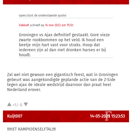
open/sluit de onderstaande quote:
VakkieK
schreef op
14 mei 2023 om 15:12
:
Groningen vs Ajax definitief gestaakt. Gore vieze
zwarte rookbommen op het veld. Ik houd een
beetje mijn hart vast voor straks. Hoop dat
iedereen zijn al dan niet dronken harses er bij
houdt.
Zal wel niet gewoon een gigantisch feest, wat in Groningen
gebeurt was aangekondigde geplande actie van de Z-Side
tegen ajax de ideale wedstrijd daarvoor dan praat heel
Nederland erover.
+1/-0
Kuijt007
14-05-2023 15:23:53
!!!HET KAMPIOENSELFTAL!!!!