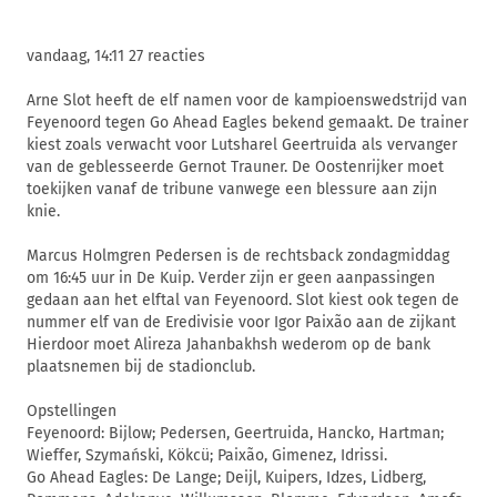
vandaag, 14:11 27 reacties
Arne Slot heeft de elf namen voor de kampioenswedstrijd van
Feyenoord tegen Go Ahead Eagles bekend gemaakt. De trainer
kiest zoals verwacht voor Lutsharel Geertruida als vervanger
van de geblesseerde Gernot Trauner. De Oostenrijker moet
toekijken vanaf de tribune vanwege een blessure aan zijn
knie.
Marcus Holmgren Pedersen is de rechtsback zondagmiddag
om 16:45 uur in De Kuip. Verder zijn er geen aanpassingen
gedaan aan het elftal van Feyenoord. Slot kiest ook tegen de
nummer elf van de Eredivisie voor Igor Paixão aan de zijkant
Hierdoor moet Alireza Jahanbakhsh wederom op de bank
plaatsnemen bij de stadionclub.
Opstellingen
Feyenoord: Bijlow; Pedersen, Geertruida, Hancko, Hartman;
Wieffer, Szymański, Kökcü; Paixão, Gimenez, Idrissi.
Go Ahead Eagles: De Lange; Deijl, Kuipers, Idzes, Lidberg,