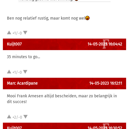
Ben nog relatief rustig, maar komt nog wel
+1/-0
Kuijt007
14-05-2023 16:04:42
35 minutes to go...
+1/-0
Marc Acardipane
14-05-2023 16:12:11
Mooi Frank Arnesen altijd bescheiden, maar zo belangrijk in
dit succes!
+2/-0
Kuijt007
14-05-2023 16:30:52