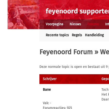
Voorpagina
Nieuws
Forums
In
Recente topics
Regels
Handleiding
Feyenoord Forum
»
We
Deze normale topic is open en bestaat uit 9 
Schrijver
Gepo
Bane
Toch
Het 
Daar
Vak: -
Forumreacties: 925