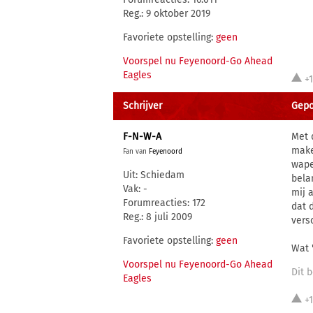
Reg.: 9 oktober 2019
Favoriete opstelling:
geen
Voorspel nu Feyenoord-Go Ahead
Eagles
+
Schrijver
Gepo
F-N-W-A
Met 
make
Fan van
Feyenoord
wape
Uit: Schiedam
bela
Vak: -
mij 
Forumreacties: 172
dat 
Reg.: 8 juli 2009
vers
Favoriete opstelling:
geen
Wat '
Voorspel nu Feyenoord-Go Ahead
Dit b
Eagles
+