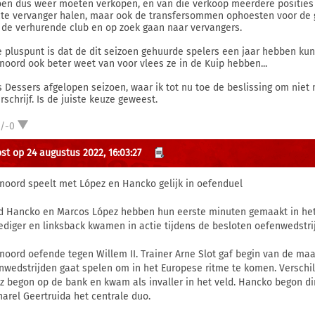
oen dus weer moeten verkopen, en van die verkoop meerdere posities 
cte vervanger halen, maar ook de transfersommen ophoesten voor de 
 de verhurende club en op zoek gaan naar vervangers.
e pluspunt is dat de dit seizoen gehuurde spelers een jaar hebben k
noord ook beter weet van voor vlees ze in de Kuip hebben...
s Dessers afgelopen seizoen, waar ik tot nu toe de beslissing om niet
rschrijf. Is de juiste keuze geweest.
1/-0
st op 24 augustus 2022, 16:03:27
noord speelt met López en Hancko gelijk in oefenduel
d Hancko en Marcos López hebben hun eerste minuten gemaakt in het 
ediger en linksback kwamen in actie tijdens de besloten oefenwedstr
noord oefende tegen Willem II. Trainer Arne Slot gaf begin van de ma
nwedstrijden gaat spelen om in het Europese ritme te komen. Verschi
z begon op de bank en kwam als invaller in het veld. Hancko begon d
harel Geertruida het centrale duo.