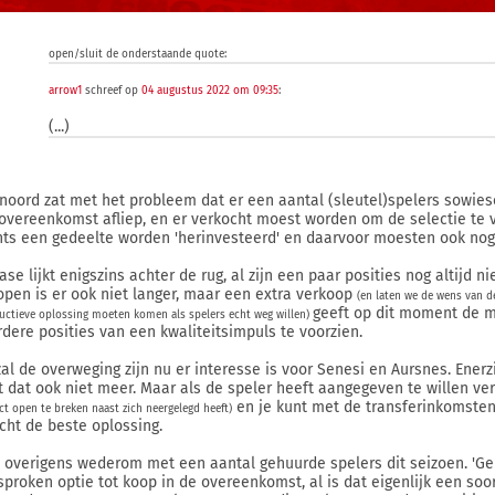
open/sluit de onderstaande quote:
arrow1
schreef op
04 augustus 2022 om 09:35
:
(...)
noord zat met het probleem dat er een aantal (sleutel)spelers sowie
overeenkomst afliep, en er verkocht moest worden om de selectie te 
hts een gedeelte worden 'herinvesteerd' en daarvoor moesten ook nog
fase lijkt enigszins achter de rug, al zijn een paar posities nog altijd
open is er ook niet langer, maar een extra verkoop
(en laten we de wens van de 
geeft op dit moment de mo
uctieve oplossing moeten komen als spelers echt weg willen)
dere posities van een kwaliteitsimpuls te voorzien.
zal de overweging zijn nu er interesse is voor Senesi en Aursnes. Enerzij
t dat ook niet meer. Maar als de speler heeft aangegeven te willen ve
en je kunt met de transferinkomsten
ct open te breken naast zich neergelegd heeft)
icht de beste oplossing.
it overigens wederom met een aantal gehuurde spelers dit seizoen. 'G
sproken optie tot koop in de overeenkomst, al is dat eigenlijk een soor