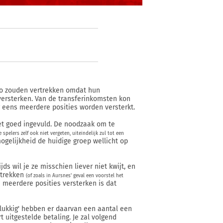
so zouden vertrekken omdat hun
versterken. Van de transferinkomsten kon
 eens meerdere posities worden versterkt.
 niet goed ingevuld. De noodzaak om te
spelers zelf ook niet vergeten, uiteindelijk zul tot een
gelijkheid de huidige groep wellicht op
ds wil je ze misschien liever niet kwijt, en
rtrekken
(of zoals in Aursnes' geval een voorstel het
 meerdere posities versterken is dat
elukkig' hebben er daarvan een aantal een
t uitgestelde betaling. Je zal volgend