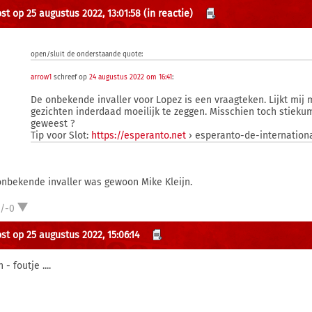
st op 25 augustus 2022, 13:01:58
(in reactie)
open/sluit de onderstaande quote:
arrow1
schreef op
24 augustus 2022 om 16:41
:
De onbekende invaller voor Lopez is een vraagteken. Lijkt mi
gezichten inderdaad moeilijk te zeggen. Misschien toch stieku
geweest ?
Tip voor Slot:
https://esperanto.net
› esperanto-de-internation
onbekende invaller was gewoon Mike Kleijn.
1/-0
st op 25 augustus 2022, 15:06:14
n - foutje ....