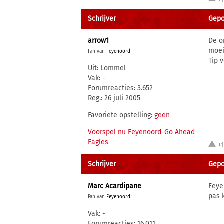
Schrijver
Gepo
arrow1
De o
moei
Fan van
Feyenoord
Tip 
Uit: Lommel
Vak: -
Forumreacties: 3.652
Reg.: 26 juli 2005
Favoriete opstelling:
geen
Voorspel nu Feyenoord-Go Ahead
Eagles
+
Schrijver
Gepo
Marc Acardipane
Feye
pas 
Fan van
Feyenoord
Vak: -
Forumreacties: 16.011