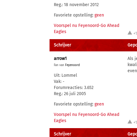
Reg.: 18 november 2012
Favoriete opstelling:
geen
Voorspel nu Feyenoord-Go Ahead
Eagles
+
Schrijver
Gepo
arrow1
Als 
kwal
Fan van
Feyenoord
even
Uit: Lommel
Vak: -
Forumreacties: 3.652
Reg.: 26 juli 2005
Favoriete opstelling:
geen
Voorspel nu Feyenoord-Go Ahead
Eagles
+
Schrijver
Gepo