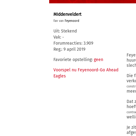
MIddenveldert
Fan van
Feyenoord
Uit: Stekend
Vak: -
Forumreacties: 3.909
Reg.: 9 april 2019
Feye
Favoriete opstelling:
geen
huur
slec
Voorspel nu Feyenoord-Go Ahead
Die 
Eagles
verk
constr
meer
Dat 
hoef
contra
well
Je z
afge