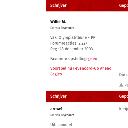
Schrijver
Gepo
Willie M.
Fan van
Feyenoord
Vak: Olympiatribune - PP
Forumreacties: 2.227
Reg.: 18 december 2003
Favoriete opstelling:
geen
Voorspel nu Feyenoord-Go Ahead
Eagles
Die 
+
Schrijver
Gepo
arrow1
Kleij
Fan van
Feyenoord
Uit: Lommel