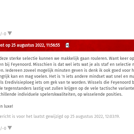
1/-0
st op 25 augustus 2022, 11:56:55
deze sterke selectie kunnen we makkelijk gaan rouleren. Want keer op k
n bij Feyenoord. Misschien is dat wel iets wat je als staf en select
n. Iedereen zoveel mogelijk minuten geven is denk ik ook goed voor 
ngrijk kan en mag voelen. Het is 'n iets andere mindset wat snel en ma
als Eredivisieploeg iets om gek van te worden. Wissels die Feyenoord
de tegenstanders lastig vat zullen krijgen op de vele tactische varian
chillende individuele spelerskwaliteiten, op wisselende posities.
n luxe!
ericht is voor het laatst gewijzigd op 25 augustus 2022, 12:03:19.
1/-0