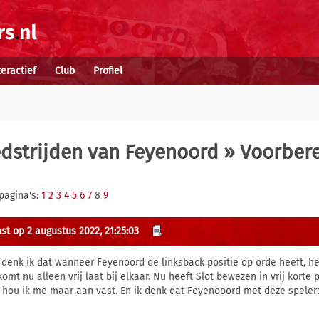
teractief
Club
Profiel
dstrijden van Feyenoord
» Voorbere
pagina's:
1
2
3
4
5
6
7
8
9
st op 2 augustus 2022, 21:25:03
 denk ik dat wanneer Feyenoord de linksback positie op orde heeft, het 
komt nu alleen vrij laat bij elkaar. Nu heeft Slot bewezen in vrij korte 
 hou ik me maar aan vast. En ik denk dat Feyenooord met deze speler