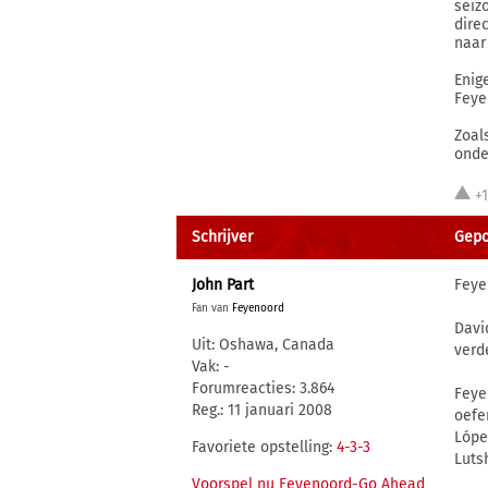
seiz
dire
naar
Enig
Feye
Zoal
onde
+
Schrijver
Gepo
John Part
Feye
Fan van
Feyenoord
Davi
Uit: Oshawa, Canada
verd
Vak: -
Forumreacties: 3.864
Feye
Reg.: 11 januari 2008
oefe
Lópe
Favoriete opstelling:
4-3-3
Luts
Voorspel nu Feyenoord-Go Ahead