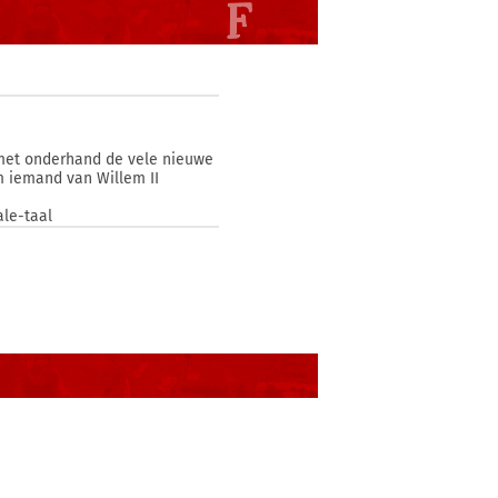
j met onderhand de vele nieuwe
m iemand van Willem II
ale-taal