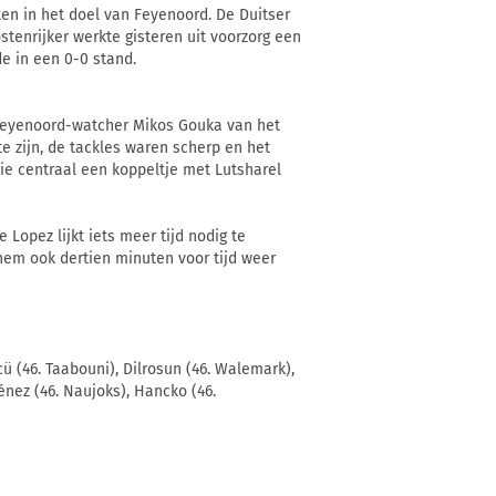
n in het doel van Feyenoord. De Duitser
ostenrijker werkte gisteren uit voorzorg een
e in een 0-0 stand.
t Feyenoord-watcher Mikos Gouka van het
e zijn, de tackles waren scherp en het
ie centraal een koppeltje met Lutsharel
 Lopez lijkt iets meer tijd nodig te
 hem ook dertien minuten voor tijd weer
cü (46. Taabouni), Dilrosun (46. Walemark),
énez (46. Naujoks), Hancko (46.