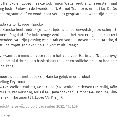
t Hancko en López maakte ook Timon Wellenreuther zijn eerste minute
ing Justin Bijlow in de tweede helft. Gernot Trauner is er niet bij. De O
enprogramma af en wordt naar verluidt gespaard. De wedstrijd eindigd
splaats lonkt voor Hancko
d Hancko heeft indruk gemaakt tijdens de oefenwedstrijd, zo schrijf
meen Dagblad. ''De linksbenige verdediger liet zien een goede kopper t
wendeel van zijn passing was strak en vooruit. Bovendien is Hancko, d
ruida, topfit gebleken na zijn komst uit Praag.''
z kwam tien minuten voor rust in het veld voor Hartman. ''De bedrijvige
en om al richting een basisplaats te kunnen solliciteren. Slot haalde
de kant.''
noord speelt met López en Hancko gelijk in oefenduel
elling Feyenoord
ow (46. Wellenreuther), Geertruida (46. Benita), Pedersen (46. Valk), Kök
fer (31. Rasmussen), Idrissi (46. Jahanbakhsh), Timber (46. Danilo), Gim
anski), Hartman (31. Lopez/77. Kleijn).
ericht is gewijzigd op 3 december 2022, 11:31:59.
1/-0