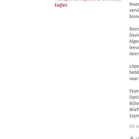
Naas
Eagles
verv
binn
Basi
Davi
Alge
leeu
Geert
Lópe
hebb
naar 
Feye
Opst
Bijl
Wief
Szym
Dit b
+