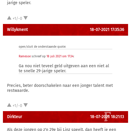
jarige speler.
+1/-0
Willykment
18-07-2021 17:35:36
open/sluit de onderstaande quote:
Ramesoe
schreef op
18 juli 2021 om 17:34
:
Ga nou niet teveel geld uitgeven aan een niet al
te snelle 29-jarige speler.
Precies, beter doorschakelen naar een jonger talent met
restwaarde.
+1/-0
Dirkteur
18-07-2021 18:21:13
Als deze jongen op z'n 29e bij Linz speelt, dan heeft ie een