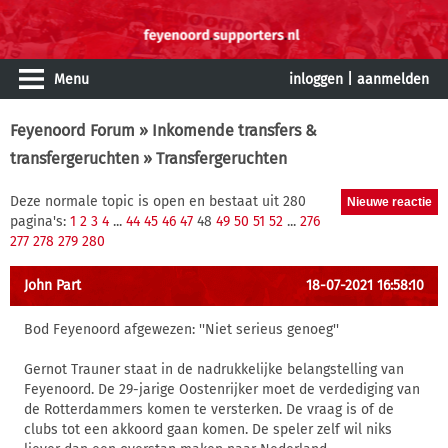
Menu
inloggen
|
aanmelden
Feyenoord Forum
»
Inkomende transfers &
transfergeruchten
» Transfergeruchten
Deze normale topic is open en bestaat uit 280
pagina's:
1
2
3
4
...
44
45
46
47
48
49
50
51
52
...
276
277
278
279
280
John Part
18-07-2021 16:58:10
Bod Feyenoord afgewezen: ''Niet serieus genoeg''
Gernot Trauner staat in de nadrukkelijke belangstelling van
Feyenoord. De 29-jarige Oostenrijker moet de verdediging van
de Rotterdammers komen te versterken. De vraag is of de
clubs tot een akkoord gaan komen. De speler zelf wil niks