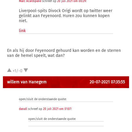
Marc Acardipane
schreef op
20 juli 2021 om 00:29
:
Liverpool-spits Divock Origi wordt op twitter weer
gelinkt aan Feyenoord. Huren zou kunnen kopen
niet.
link
En als hij door Feyenoord gehuurd kan worden en de sterren
van de hemel speelt, wat dan?
+1/-0
willem van Hanegem
20-07-2021 07:35:55
open/sluit de onderstaande quote:
danall
schreef op
20 juli 2021 om 01:07
:
open/sluit de onderstaande quote: