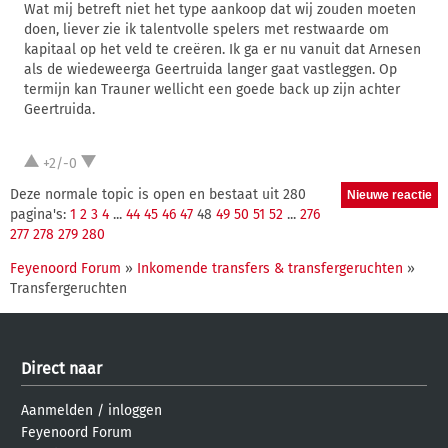
Wat mij betreft niet het type aankoop dat wij zouden moeten
doen, liever zie ik talentvolle spelers met restwaarde om
kapitaal op het veld te creëren. Ik ga er nu vanuit dat Arnesen
als de wiedeweerga Geertruida langer gaat vastleggen. Op
termijn kan Trauner wellicht een goede back up zijn achter
Geertruida.
+2/-0
Deze normale topic is open en bestaat uit 280
pagina's:
1
2
3
4
...
44
45
46
47
48
49
50
51
52
...
276
277
278
279
280
Feyenoord Forum
»
Inkomende transfers & transfergeruchten
»
Transfergeruchten
Direct naar
Aanmelden
/
inloggen
Feyenoord Forum