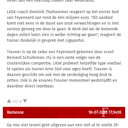
liever dan een overstap maken naar Nederland.
LASK-coach Dominik Thalhammer reageert op het eerste bod
van Feyenoord van rond de één miljoen euro. ''Dit aanbod
komt niet eens in de buurt van onze verwachtingen en is niet
serieus genoeg om door te gaan. Ik denk dat we de komende
dagen zullen laten zien in welke richting we gaan'', reageert de
trainer duidelijk in gesprek met Ligaportal.
Trauner is op de radar van Feyenoord gekomen door scout
Bernard Schuiteman. Hij is een vaste volger van de
Oostenrijkse competitie. LASK probeert hetzelfde type voetbal
te spelen als trainer Arne Slot voor ogen heeft. Trauner is
daarom geschikt om ook met de verdediging hoog druk te
zetten. Ook is de ervaren Trauner momenteel wedstrijdfit en
daardoor direct inzetbaar.
+1/-0
Ramesoe
18-07-2021 17:34:16
Ga nou niet teveel geld uitgeven aan een niet al te snelle 29-