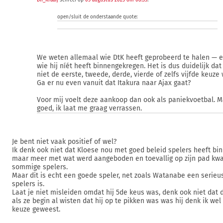
Dn_Kraaij
schreef op
05 augustus 2025 om 08:33
:
open/sluit de onderstaande quote:
We weten allemaal wie DtK heeft geprobeerd te halen — 
wie hij níét heeft binnengekregen. Het is dus duidelijk dat 
niet de eerste, tweede, derde, vierde of zelfs vijfde keuze
Ga er nu even vanuit dat Itakura naar Ajax gaat?
Voor mij voelt deze aankoop dan ook als paniekvoetbal. 
goed, ik laat me graag verrassen.
Je bent niet vaak positief of wel?
Ik denk ook niet dat Kloese nou met goed beleid spelers heeft b
maar meer met wat werd aangeboden en toevallig op zijn pad kwa
sommige spelers.
Maar dit is echt een goede speler, net zoals Watanabe een serieu
spelers is.
Laat je niet misleiden omdat hij 5de keus was, denk ook niet dat d
als ze begin al wisten dat hij op te pikken was was hij denk ik wel
keuze geweest.