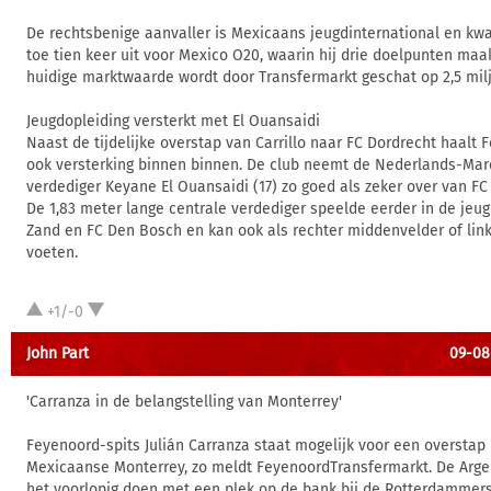
De rechtsbenige aanvaller is Mexicaans jeugdinternational en kw
toe tien keer uit voor Mexico O20, waarin hij drie doelpunten maak
huidige marktwaarde wordt door Transfermarkt geschat op 2,5 mil
Jeugdopleiding versterkt met El Ouansaidi
Naast de tijdelijke overstap van Carrillo naar FC Dordrecht haalt
ook versterking binnen binnen. De club neemt de Nederlands-Ma
verdediger Keyane El Ouansaidi (17) zo goed als zeker over van F
De 1,83 meter lange centrale verdediger speelde eerder in de jeug
Zand en FC Den Bosch en kan ook als rechter middenvelder of link
voeten.
+1/-0
John Part
09-08-
'Carranza in de belangstelling van Monterrey'
Feyenoord-spits Julián Carranza staat mogelijk voor een overstap
Mexicaanse Monterrey, zo meldt FeyenoordTransfermarkt. De Arge
het voorlopig doen met een plek op de bank bij de Rotterdammers