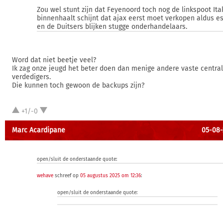
Zou wel stunt zijn dat Feyenoord toch nog de linkspoot Ita
binnenhaalt schijnt dat ajax eerst moet verkopen aldus e
en de Duitsers blijken stugge onderhandelaars.
Word dat niet beetje veel?
Ik zag onze jeugd het beter doen dan menige andere vaste centra
verdedigers.
Die kunnen toch gewoon de backups zijn?
+1/-0
Marc Acardipane
05-08-
open/sluit de onderstaande quote:
wehave
schreef op
05 augustus 2025 om 12:36
:
open/sluit de onderstaande quote: