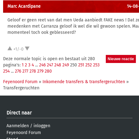
Marc Acardipane
14-08-
Geloof er geen reet van dat men Ueda aanbiedt FAKE news ! Dat ze
meedenken met Carranza geloof ik wel die wil gewoon spelen. Maa
momenteel toch ook geblesseerd?
+1/-0
Deze normale topic is open en bestaat uit 280
pagina's:
1
2
3
4
...
246
247
248
249
250
251
252
253
254
...
276
277
278
279
280
Feyenoord Forum
»
Inkomende transfers & transfergeruchten
»
Transfergeruchten
Direct naar
Aanmelden
/
inloggen
Feyenoord Forum