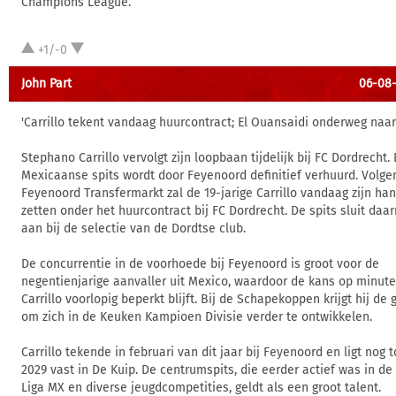
Champions League.
+1/-0
John Part
06-08-
'Carrillo tekent vandaag huurcontract; El Ouansaidi onderweg naa
Stephano Carrillo vervolgt zijn loopbaan tijdelijk bij FC Dordrecht.
Mexicaanse spits wordt door Feyenoord definitief verhuurd. Volge
Feyenoord Transfermarkt zal de 19-jarige Carrillo vandaag zijn ha
zetten onder het huurcontract bij FC Dordrecht. De spits sluit daar
aan bij de selectie van de Dordtse club.
De concurrentie in de voorhoede bij Feyenoord is groot voor de
negentienjarige aanvaller uit Mexico, waardoor de kans op minut
Carrillo voorlopig beperkt blijft. Bij de Schapekoppen krijgt hij de
om zich in de Keuken Kampioen Divisie verder te ontwikkelen.
Carrillo tekende in februari van dit jaar bij Feyenoord en ligt nog 
2029 vast in De Kuip. De centrumspits, die eerder actief was in d
Liga MX en diverse jeugdcompetities, geldt als een groot talent.