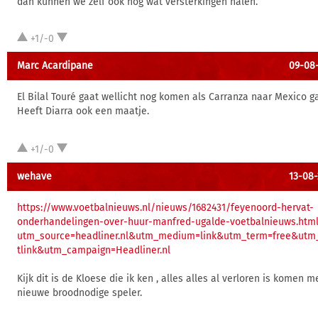
dan kunnen we zelf ook nog wat versterkingen halen.
+1/-0
Marc Acardipane
09-08-
El Bilal Touré gaat wellicht nog komen als Carranza naar Mexico ga
Heeft Diarra ook een maatje.
+1/-0
wehave
13-08-
https://www.voetbalnieuws.nl/nieuws/1682431/feyenoord-hervat-
onderhandelingen-over-huur-manfred-ugalde-voetbalnieuws.html
utm_source=headliner.nl&utm_medium=link&utm_term=free&utm_
tlink&utm_campaign=Headliner.nl
Kijk dit is de Kloese die ik ken , alles alles al verloren is komen 
nieuwe broodnodige speler.