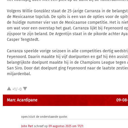
Volgens Willie González staat de 25-jarige Carranza in de belangst
de Mexicaanse topclub. De spits is een van de opties voor de spits
de huidige nummer vier van de Mexicaanse competitie. Het is niet
om wat voor een overstap het gaat. Carranza lijkt bij Feyenoord o
zijspoor te zijn beland. De Argentijn staat in de pikorde achter A
Casper Tengstedt.
Carranza speelde vorige seizoen in alle competities dertig wedstr
Feyenoord. Daarin maakte hij vijf doelpunten en gaf hij één assist.
belangrijkste doelpunt maakte hij in de Champions League tegen 
San Siro. Door dat doelpunt ging Feyenoord naar de laatste zestie
miljardenbal.
+1/-0
Marc Acardipane
09-08-
open/sluit de onderstaande quote:
John Part
schreef op
09 augustus 2025 om 17:21
: