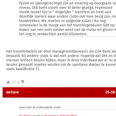
fysiek en speelgerechtigd zijn en ervaring op doorgaans l
niveau. DtK komt sloom over of beter gezegd, Feyenoord
steekt teveel tijd in " mogelijke " transfers en trekt aan
dezelfde spelers waar andere clubs ook mee bezig zijn, ro
touwtrekken. We moeten er volgende stáán ! Nu nog
rommeelen in de marge van het transfergebeuren lijkt op 
kopen van een auto zonder weet van de motor en gissen 
het nog te verwachten aantal kilometers.
Het transferbeleid zal door managementbureau's als CAA Base w
bepaald. Bij andere clubs is dat niet anders. Hopelijk dat DtK en 
mensen kritisch blijven kijken, maar ik denk inderdaad dat er nu 
keuzes gemaakt moeten worden om de sportieve doelen te kunne
zoals kwalificatie Cl.
+1/-0
wehave
05-08-
open/sluit de onderstaande quote: