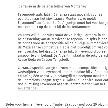
'Carranza in de belangstelling van Monterrey'
Feyenoord-spits Julián Carranza staat mogelijk voor een
overstap naar het Mexicaanse Monterrey, zo meldt
FeyenoordTransfermarkt. De Argentijn moet het voorlopig
met een plek op de bank bij de Rotterdammers.
Volgens Willie González staat de 25-jarige Carranza in de
belangstelling van de Mexicaanse topclub. De spits is een
de opties voor de spitspositie bij de huidige nummer vier
de Mexicaanse competitie. Het is niet duidelijk om wat vo
een overstap het gaat. Carranza lijkt bij Feyenoord op een
zijspoor te zijn beland. De Argentijn staat in de pikorde ac
Ayase Ueda en Casper Tengstedt.
Carranza speelde vorige seizoen in alle competities dertig
wedstrijden voor Feyenoord. Daarin maakte hij vijf doelp
en gaf hij één assist. Zijn belangrijkste doelpunt maakte hi
de Champions League tegen AC Milan in San Siro. Door da
doelpunt ging Feyenoord naar de laatste zestien van het
miljardenbal.
Beter voor hem en Feyenoord. Timber gaat ook nog voor 20 ofzo na