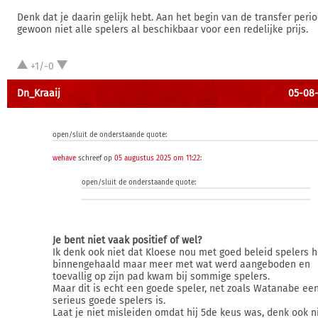
Denk dat je daarin gelijk hebt. Aan het begin van de transfer perio
gewoon niet alle spelers al beschikbaar voor een redelijke prijs.
+1/-0
Dn_Kraaij
05-08-
open/sluit de onderstaande quote:
wehave
schreef op
05 augustus 2025 om 11:22
:
open/sluit de onderstaande quote:
Je bent niet vaak positief of wel?
Ik denk ook niet dat Kloese nou met goed beleid spelers h
binnengehaald maar meer met wat werd aangeboden en
toevallig op zijn pad kwam bij sommige spelers.
Maar dit is echt een goede speler, net zoals Watanabe ee
serieus goede spelers is.
Laat je niet misleiden omdat hij 5de keus was, denk ook n