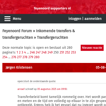
Menu
inloggen
|
aanmelden
Feyenoord Forum
»
Inkomende transfers &
transfergeruchten
» Transfergeruchten
Deze normale topic is open en bestaat uit 280
pagina's:
1
2
3
4
...
246
247
248
249
250
251
252
253
254
...
276
277
278
279
280
Jørgen Kristensen
05-08-
open/sluit de onderstaande quote:
arrow1
schreef op
05 augustus 2025 om 09:10
:
Transferbeleid komt tamelijk rommelig over. Het wordt pa
en meten en de tijd om volledig op elkaar in te zijn gespe
ontbreekt. Ergens heb ik het gevoel dat nu ingezet wordt o