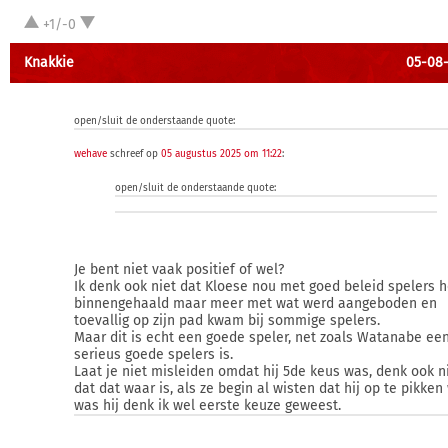
+1/-0
Knakkie
05-08-
open/sluit de onderstaande quote:
wehave
schreef op
05 augustus 2025 om 11:22
:
open/sluit de onderstaande quote:
Je bent niet vaak positief of wel?
Ik denk ook niet dat Kloese nou met goed beleid spelers h
binnengehaald maar meer met wat werd aangeboden en
toevallig op zijn pad kwam bij sommige spelers.
Maar dit is echt een goede speler, net zoals Watanabe ee
serieus goede spelers is.
Laat je niet misleiden omdat hij 5de keus was, denk ook n
dat dat waar is, als ze begin al wisten dat hij op te pikken
was hij denk ik wel eerste keuze geweest.