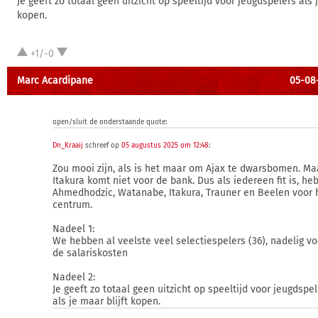
Je geeft zo totaal geen uitzicht op speeltijd voor jeugdspelers als j
kopen.
+1/-0
Marc Acardipane
05-08-
open/sluit de onderstaande quote:
Dn_Kraaij
schreef op
05 augustus 2025 om 12:48
:
Zou mooi zijn, als is het maar om Ajax te dwarsbomen. Ma
Itakura komt niet voor de bank. Dus als iedereen fit is, heb
Ahmedhodzic, Watanabe, Itakura, Trauner en Beelen voor 
centrum.
Nadeel 1:
We hebben al veelste veel selectiespelers (36), nadelig vo
de salariskosten
Nadeel 2:
Je geeft zo totaal geen uitzicht op speeltijd voor jeugdspe
als je maar blijft kopen.