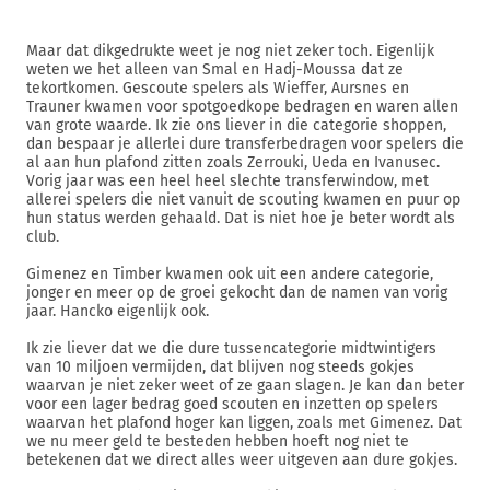
Maar dat dikgedrukte weet je nog niet zeker toch. Eigenlijk
weten we het alleen van Smal en Hadj-Moussa dat ze
tekortkomen. Gescoute spelers als Wieffer, Aursnes en
Trauner kwamen voor spotgoedkope bedragen en waren allen
van grote waarde. Ik zie ons liever in die categorie shoppen,
dan bespaar je allerlei dure transferbedragen voor spelers die
al aan hun plafond zitten zoals Zerrouki, Ueda en Ivanusec.
Vorig jaar was een heel heel slechte transferwindow, met
allerei spelers die niet vanuit de scouting kwamen en puur op
hun status werden gehaald. Dat is niet hoe je beter wordt als
club.
Gimenez en Timber kwamen ook uit een andere categorie,
jonger en meer op de groei gekocht dan de namen van vorig
jaar. Hancko eigenlijk ook.
Ik zie liever dat we die dure tussencategorie midtwintigers
van 10 miljoen vermijden, dat blijven nog steeds gokjes
waarvan je niet zeker weet of ze gaan slagen. Je kan dan beter
voor een lager bedrag goed scouten en inzetten op spelers
waarvan het plafond hoger kan liggen, zoals met Gimenez. Dat
we nu meer geld te besteden hebben hoeft nog niet te
betekenen dat we direct alles weer uitgeven aan dure gokjes.