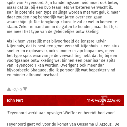
spits van Feyenoord. Zijn handelingssnelheid moet ook beter,
maar dat zal bij een bvo team iets verbeteren verwacht ik.
Kan in potentie een type Dallinga worden met wat geluk, maar
daar zouden nog behoorlijk wat jaren overheen gaan
waarschijnlijk. Die terugkoop-clausule zal er wel in komen te
staan. Zeker iemand om in de gaten te houden, maar het lijkt
me meer het type van de geleidelijke ontwikkeling.
Als ik hem vergelijk met bijvoorbeeld de jongere Kelvin
Nijenhuis, dat is best een groot verschil. Nijenhuis is een stuk
sneller en explosiever, ook slimmer in zijn loopacties, meer
het type spits waarvan je de verwachting hebt dat hij bij een
voortgaande ontwikkeling wel binnen een paar jaar de spits
van Feyenoord 1 kan worden. Overigens ook meer dan
bijvoorbeeld Shaqueel die ik persoonlijk wat beperkter vind
en minder allround inschaal.
+2/-0
John Part
11-07-2024 22:47:46
'Feyenoord werkt aan opvolger Wieffer en bereidt bod voor'
Feyenoord gaat vol voor de komst van Oussama El Azzouzi. De