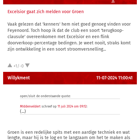
Excelsior gaat zich melden voor Groen
Vaak gelezen dat 'kenners' hem niet goed genoeg vinden voor
Feyenoord. Toch hoop ik dat de club een soort 'terugkoop-
clausule' overeenkomen met Excelsior en een flink
doorverkoop-percentage bedingen. Je weet nooit, straks komt
zijn ontwikkeling in een soort stroomversnelling...
+1/-0
Willykment
11-07-2024 11:00:41
open/sluit de onderstaande quote:
MIddenveldert
schreef op
11 juli 2024 om 09:12
:
(...)
Groen is een redelijke spits met een aardige techniek en wat
lengte, maar hij is te log en te langzaam om het te maken als