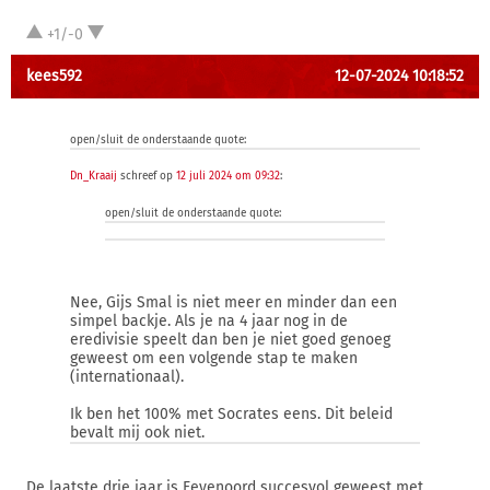
+1/-0
kees592
12-07-2024 10:18:52
open/sluit de onderstaande quote:
Dn_Kraaij
schreef op
12 juli 2024 om 09:32
:
open/sluit de onderstaande quote:
Nee, Gijs Smal is niet meer en minder dan een
simpel backje. Als je na 4 jaar nog in de
eredivisie speelt dan ben je niet goed genoeg
geweest om een volgende stap te maken
(internationaal).
Ik ben het 100% met Socrates eens. Dit beleid
bevalt mij ook niet.
De laatste drie jaar is Feyenoord succesvol geweest met