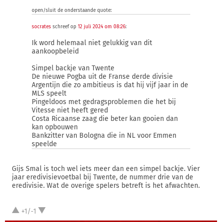
open/sluit de onderstaande quote:
socrates
schreef op
12 juli 2024 om 08:26
:
Ik word helemaal niet gelukkig van dit
aankoopbeleid
Simpel backje van Twente
De nieuwe Pogba uit de Franse derde divisie
Argentijn die zo ambitieus is dat hij vijf jaar in de
MLS speelt
Pingeldoos met gedragsproblemen die het bij
Vitesse niet heeft gered
Costa Ricaanse zaag die beter kan gooien dan
kan opbouwen
Bankzitter van Bologna die in NL voor Emmen
speelde
Gijs Smal is toch wel iets meer dan een simpel backje. Vier
jaar eredivisievoetbal bij Twente, de nummer drie van de
eredivisie. Wat de overige spelers betreft is het afwachten.
+1/-1