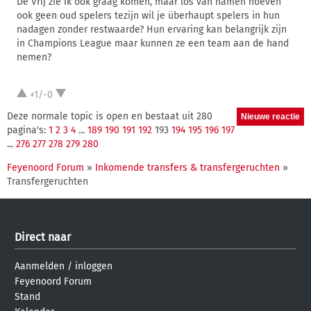
De Vrij zie ik ook graag komen, maar los van namen hoeven
ook geen oud spelers tezijn wil je überhaupt spelers in hun
nadagen zonder restwaarde? Hun ervaring kan belangrijk zijn
in Champions League maar kunnen ze een team aan de hand
nemen?
+1/-0
Deze normale topic is open en bestaat uit 280
pagina's:
1
2
3
4
...
189
190
191
192
193
194
195
196
197
...
276
277
278
279
280
Feyenoord Forum
»
Inkomende transfers & transfergeruchten
»
Transfergeruchten
Direct naar
Aanmelden
/
inloggen
Feyenoord Forum
Stand