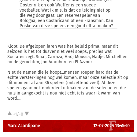
Oostenrijk en ook Wieffer is een goede
voetballer. Wat ik mis, is dat de leiding niet op
die weg door gaat. Een reservespeler van
Bologna, een Costaricaan of een Fransman. Kan
Priske van deze spelers een goed elftal maken?
Klopt. De afgelopen jaren was het beleid prima, maar dit
seizoen is het tot dusver niet veel soeps, precies wat
Socrates zegt. Smal, Carraza, Hadj Moussa, Nadje, Mitchell en
nu de geruchten, Jon Aramburu en El Azzouzi.
Niet de namen die je hoopt...mensen roepen hard dat de
echte versterkingen nog wel komen, maar onze selectie zit op
dit moment al aan 36 spelers (ontzettend veel). Al deze
spelers gaan ook onderdeel uitmaken van de selectie en die
nu zijn aangekocht is nou niet echt iets waar ik warm van
word....
+1/-0
Marc Acardipane
12-07-2024 13:45:40