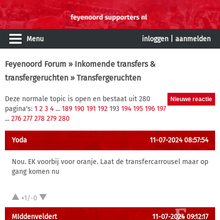
Menu
inloggen
|
aanmelden
Feyenoord Forum
»
Inkomende transfers &
transfergeruchten
» Transfergeruchten
Deze normale topic is open en bestaat uit 280
pagina's:
1
2
3
4
...
189
190
191
192
193
194
195
196
197
...
276
277
278
279
280
Yoda
11-07-2024 08:57:54
Nou. EK voorbij voor oranje. Laat de transfercarrousel maar op
gang komen nu
+1/-0
MIddenveldert
11-07-2024 09:12:17