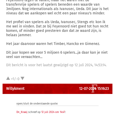
Feyenoord tegen te vallen, maar het waren niet de
transfervrije spelers of spelers beneden een waarde van
3miljoen. Nog internationals als Ivanusec, Ueda. Dit jaar is het
niveau dat we aankopen wel echt een paar niveau's minder.
Het profiel van spelers als Ueda, Ivanusec, Stengs etc kon ik
me wel in vinden. Dat ze bij Feyenoord niet goed tot hun recht
komen, of minder goed presteren dan dat ze waard zijn, is
helaas jammer.
Het jaar daarvoor waren het Timber, Hancko en Gimenez.
Dit jaar kopen we voor 5 miljoen 6 spelers...ja daar kan je niet
veel van verwachten...
Dit bericht is voor het laatst gewijzigd op 12 juli 2024, 14:53:14.
+1/-0
Willykment
12-07-2024 15:16:23
open/sluit de onderstaande quote:
Dn_Kraaij
schreef op
12 juli 2024 om 14:47
: