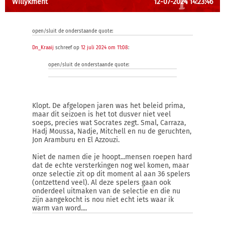
Willykment
12-07-2024 14:23:46
open/sluit de onderstaande quote:
Dn_Kraaij
schreef op
12 juli 2024 om 11:08
:
open/sluit de onderstaande quote:
Klopt. De afgelopen jaren was het beleid prima,
maar dit seizoen is het tot dusver niet veel
soeps, precies wat Socrates zegt. Smal, Carraza,
Hadj Moussa, Nadje, Mitchell en nu de geruchten,
Jon Aramburu en El Azzouzi.
Niet de namen die je hoopt...mensen roepen hard
dat de echte versterkingen nog wel komen, maar
onze selectie zit op dit moment al aan 36 spelers
(ontzettend veel). Al deze spelers gaan ook
onderdeel uitmaken van de selectie en die nu
zijn aangekocht is nou niet echt iets waar ik
warm van word....