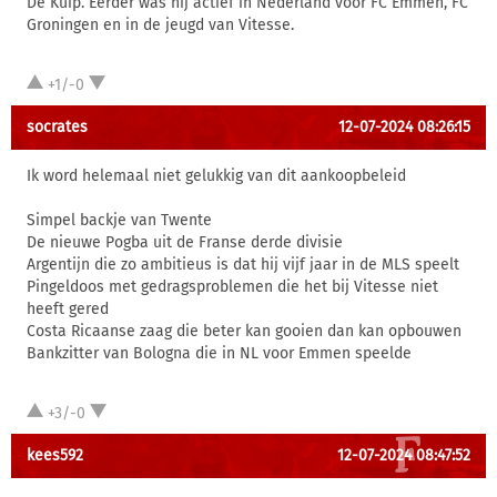
De Kuip. Eerder was hij actief in Nederland voor FC Emmen, FC
Groningen en in de jeugd van Vitesse.
+1/-0
socrates
12-07-2024 08:26:15
Ik word helemaal niet gelukkig van dit aankoopbeleid
Simpel backje van Twente
De nieuwe Pogba uit de Franse derde divisie
Argentijn die zo ambitieus is dat hij vijf jaar in de MLS speelt
Pingeldoos met gedragsproblemen die het bij Vitesse niet
heeft gered
Costa Ricaanse zaag die beter kan gooien dan kan opbouwen
Bankzitter van Bologna die in NL voor Emmen speelde
+3/-0
kees592
12-07-2024 08:47:52