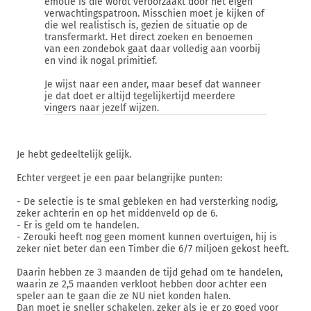
emotie is die wordt veroorzaakt door het eigen
verwachtingspatroon. Misschien moet je kijken of
die wel realistisch is, gezien de situatie op de
transfermarkt. Het direct zoeken en benoemen
van een zondebok gaat daar volledig aan voorbij
en vind ik nogal primitief.
Je wijst naar een ander, maar besef dat wanneer
je dat doet er altijd tegelijkertijd meerdere
vingers naar jezelf wijzen.
Je hebt gedeeltelijk gelijk.
Echter vergeet je een paar belangrijke punten:
- De selectie is te smal gebleken en had versterking nodig,
zeker achterin en op het middenveld op de 6.
- Er is geld om te handelen.
- Zerouki heeft nog geen moment kunnen overtuigen, hij is
zeker niet beter dan een Timber die 6/7 miljoen gekost heeft.
Daarin hebben ze 3 maanden de tijd gehad om te handelen,
waarin ze 2,5 maanden verkloot hebben door achter een
speler aan te gaan die ze NU niet konden halen.
Dan moet je sneller schakelen, zeker als je er zo goed voor