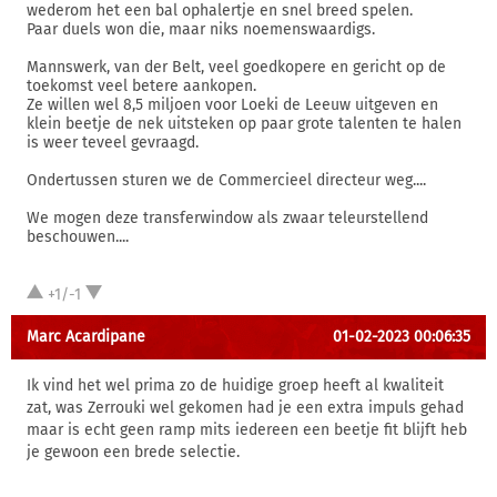
wederom het een bal ophalertje en snel breed spelen.
Paar duels won die, maar niks noemenswaardigs.
Mannswerk, van der Belt, veel goedkopere en gericht op de
toekomst veel betere aankopen.
Ze willen wel 8,5 miljoen voor Loeki de Leeuw uitgeven en
klein beetje de nek uitsteken op paar grote talenten te halen
is weer teveel gevraagd.
Ondertussen sturen we de Commercieel directeur weg....
We mogen deze transferwindow als zwaar teleurstellend
beschouwen....
+1/-1
Marc Acardipane
01-02-2023 00:06:35
Ik vind het wel prima zo de huidige groep heeft al kwaliteit
zat, was Zerrouki wel gekomen had je een extra impuls gehad
maar is echt geen ramp mits iedereen een beetje fit blijft heb
je gewoon een brede selectie.