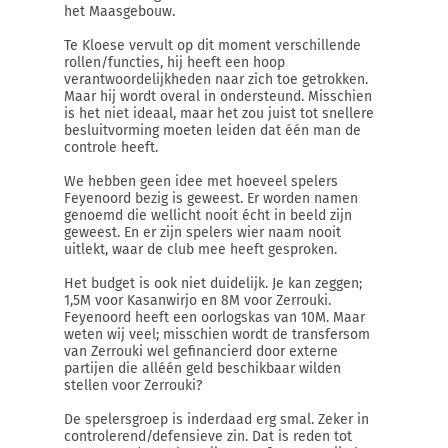
het Maasgebouw.
Te Kloese vervult op dit moment verschillende
rollen/functies, hij heeft een hoop
verantwoordelijkheden naar zich toe getrokken.
Maar hij wordt overal in ondersteund. Misschien
is het niet ideaal, maar het zou juist tot snellere
besluitvorming moeten leiden dat één man de
controle heeft.
We hebben geen idee met hoeveel spelers
Feyenoord bezig is geweest. Er worden namen
genoemd die wellicht nooit écht in beeld zijn
geweest. En er zijn spelers wier naam nooit
uitlekt, waar de club mee heeft gesproken.
Het budget is ook niet duidelijk. Je kan zeggen;
1,5M voor Kasanwirjo en 8M voor Zerrouki.
Feyenoord heeft een oorlogskas van 10M. Maar
weten wij veel; misschien wordt de transfersom
van Zerrouki wel gefinancierd door externe
partijen die alléén geld beschikbaar wilden
stellen voor Zerrouki?
De spelersgroep is inderdaad erg smal. Zeker in
controlerend/defensieve zin. Dat is reden tot