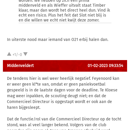
worden. We hebben op zich een prima
middenveld en als Wieffer uitvalt staat Timber
klaar, maar dan wordt het direct heel dun. Vind ik
echt een risico. Plus het feit dat Slot niet blij is
en die willen we echt niet kwijt deze zomer.
In uiterste nood maar iemand van O21 erbij halen dan.
+1/-0
MIddenveldert
01-02-2023 09:33:54
De tendens hier is wel weer heerlijk negatief. Feyenoord kan
er weer geen kl*te van, omdat er geen paniekvoetbal
gespeeld is in de laatste dagen voor de deadline. Te Kloese
mag weer inpakken, de scouting deugt niet; en dat de
Commercieel Directeur is opgestapt wordt er ook aan de
haren bijgesleept.
Dat de functie/rol van die Commercieel Directeur op de tocht
stond, was al veel langer bekend. Volgers van de club