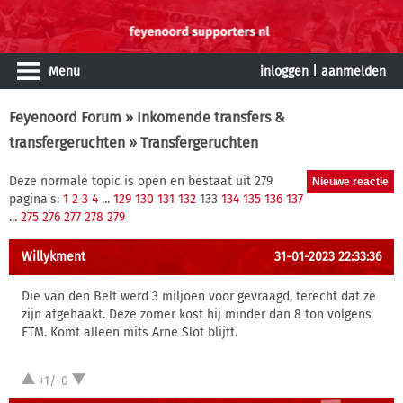
Menu
inloggen
|
aanmelden
Feyenoord Forum
»
Inkomende transfers &
transfergeruchten
» Transfergeruchten
Deze normale topic is open en bestaat uit 279
pagina's:
1
2
3
4
...
129
130
131
132
133
134
135
136
137
...
275
276
277
278
279
Willykment
31-01-2023 22:33:36
Die van den Belt werd 3 miljoen voor gevraagd, terecht dat ze
zijn afgehaakt. Deze zomer kost hij minder dan 8 ton volgens
FTM. Komt alleen mits Arne Slot blijft.
+1/-0