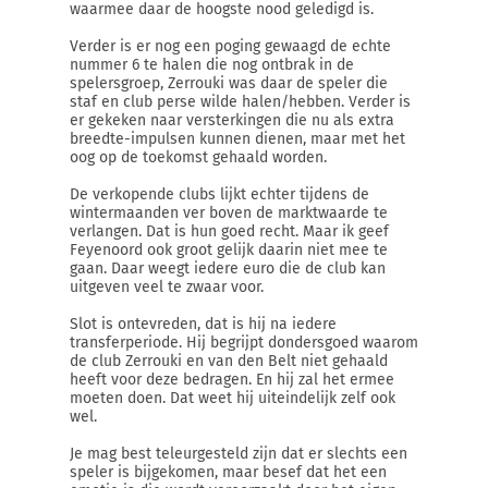
waarmee daar de hoogste nood geledigd is.
Verder is er nog een poging gewaagd de echte
nummer 6 te halen die nog ontbrak in de
spelersgroep, Zerrouki was daar de speler die
staf en club perse wilde halen/hebben. Verder is
er gekeken naar versterkingen die nu als extra
breedte-impulsen kunnen dienen, maar met het
oog op de toekomst gehaald worden.
De verkopende clubs lijkt echter tijdens de
wintermaanden ver boven de marktwaarde te
verlangen. Dat is hun goed recht. Maar ik geef
Feyenoord ook groot gelijk daarin niet mee te
gaan. Daar weegt iedere euro die de club kan
uitgeven veel te zwaar voor.
Slot is ontevreden, dat is hij na iedere
transferperiode. Hij begrijpt dondersgoed waarom
de club Zerrouki en van den Belt niet gehaald
heeft voor deze bedragen. En hij zal het ermee
moeten doen. Dat weet hij uiteindelijk zelf ook
wel.
Je mag best teleurgesteld zijn dat er slechts een
speler is bijgekomen, maar besef dat het een