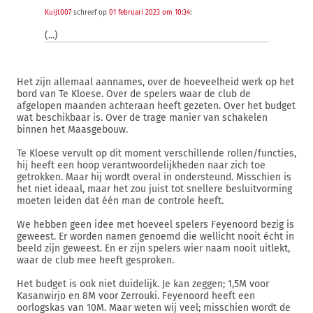
Kuijt007
schreef op
01 februari 2023 om 10:34
:
(...)
Het zijn allemaal aannames, over de hoeveelheid werk op het
bord van Te Kloese. Over de spelers waar de club de
afgelopen maanden achteraan heeft gezeten. Over het budget
wat beschikbaar is. Over de trage manier van schakelen
binnen het Maasgebouw.
Te Kloese vervult op dit moment verschillende rollen/functies,
hij heeft een hoop verantwoordelijkheden naar zich toe
getrokken. Maar hij wordt overal in ondersteund. Misschien is
het niet ideaal, maar het zou juist tot snellere besluitvorming
moeten leiden dat één man de controle heeft.
We hebben geen idee met hoeveel spelers Feyenoord bezig is
geweest. Er worden namen genoemd die wellicht nooit écht in
beeld zijn geweest. En er zijn spelers wier naam nooit uitlekt,
waar de club mee heeft gesproken.
Het budget is ook niet duidelijk. Je kan zeggen; 1,5M voor
Kasanwirjo en 8M voor Zerrouki. Feyenoord heeft een
oorlogskas van 10M. Maar weten wij veel; misschien wordt de