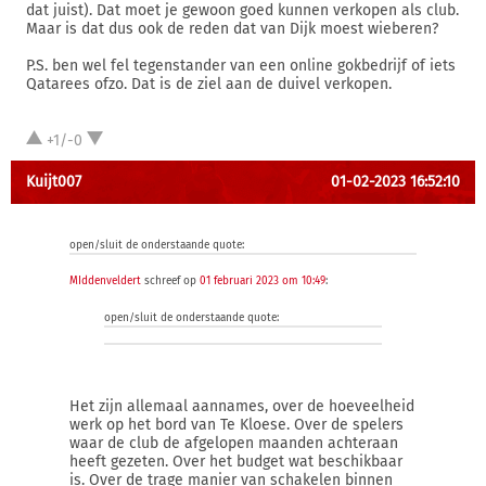
dat juist). Dat moet je gewoon goed kunnen verkopen als club.
Maar is dat dus ook de reden dat van Dijk moest wieberen?
P.S. ben wel fel tegenstander van een online gokbedrijf of iets
Qatarees ofzo. Dat is de ziel aan de duivel verkopen.
+1/-0
Kuijt007
01-02-2023 16:52:10
open/sluit de onderstaande quote:
MIddenveldert
schreef op
01 februari 2023 om 10:49
:
open/sluit de onderstaande quote:
Het zijn allemaal aannames, over de hoeveelheid
werk op het bord van Te Kloese. Over de spelers
waar de club de afgelopen maanden achteraan
heeft gezeten. Over het budget wat beschikbaar
is. Over de trage manier van schakelen binnen