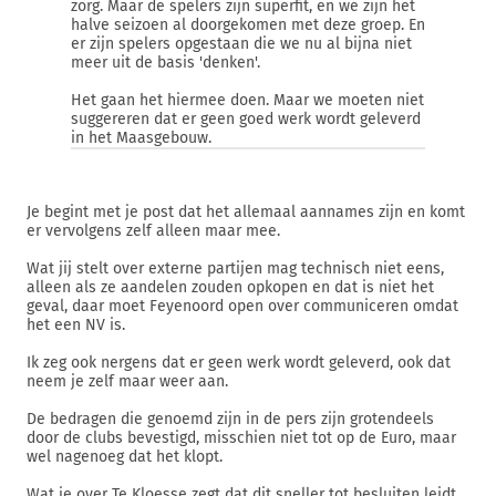
zorg. Maar de spelers zijn superfit, en we zijn het
halve seizoen al doorgekomen met deze groep. En
er zijn spelers opgestaan die we nu al bijna niet
meer uit de basis 'denken'.
Het gaan het hiermee doen. Maar we moeten niet
suggereren dat er geen goed werk wordt geleverd
in het Maasgebouw.
Je begint met je post dat het allemaal aannames zijn en komt
er vervolgens zelf alleen maar mee.
Wat jij stelt over externe partijen mag technisch niet eens,
alleen als ze aandelen zouden opkopen en dat is niet het
geval, daar moet Feyenoord open over communiceren omdat
het een NV is.
Ik zeg ook nergens dat er geen werk wordt geleverd, ook dat
neem je zelf maar weer aan.
De bedragen die genoemd zijn in de pers zijn grotendeels
door de clubs bevestigd, misschien niet tot op de Euro, maar
wel nagenoeg dat het klopt.
Wat je over Te Kloesse zegt dat dit sneller tot besluiten leidt