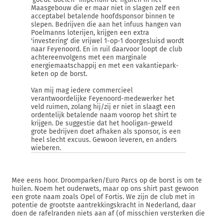
Maasgebouw die er maar niet in slagen zelf een
acceptabel betalende hoofdsponsor binnen te
slepen. Bedrijven die aan het infuus hangen van
Poelmanns loterijen, krijgen een extra
'investering' die vrijwel 1-op-1 doorgesluisd wordt
naar Feyenoord. En in ruil daarvoor loopt de club
achtereenvolgens met een marginale
energiemaatschappij en met een vakantiepark-
keten op de borst.
Van mij mag iedere commercieel
verantwoordelijke Feyenoord-medewerker het
veld ruimen, zolang hij/zij er niet in slaagt een
ordentelijk betalende naam voorop het shirt te
krijgen. De suggestie dat het hooligan-geweld
grote bedrijven doet afhaken als sponsor, is een
heel slecht excuus. Gewoon leveren, en anders
wieberen.
Mee eens hoor. Droomparken/Euro Parcs op de borst is om te
huilen. Noem het ouderwets, maar op ons shirt past gewoon
een grote naam zoals Opel of Fortis. We zijn de club met in
potentie de grootste aantrekkingskracht in Nederland, daar
doen de rafelranden niets aan af (of misschien versterken die