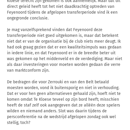
Kloese terecht zijn gekomen is ook aannemelijk. Maar dat dit
direct geleid heeft tot het niet daadkrachtig optreden van
Feyenoord tijdens de afgelopen transferperiode vind ik een
ongegronde conclusie.
Je mag vanzelfsprekend vinden dat Feyenoord deze
transferperiode niet goed uitgekomen is, maar dat betekent
niet dat er van de organisatie bij de club niets meer deugt. Ik
had ook graag gezien dat er een kwaliteitsimpuls was gedaan
in iedere linie, en dat Feyenoord er in de breedte beter uit
was gekomen op het middenveld en de verdediging. Maar niet
als daar investeringen voor moeten worden gedaan die verre
van marktconform zijn.
De bedragen die voor Zerrouki en van den Belt betaald
moesten worden, vond ik buitensporig en niet in verhouding.
Dat er voor hen geen alternatieven gehaald zijn, hoeft niet te
komen omdat Te Kloese teveel op zijn bord heeft; misschien
heeft de staf zelf ook aangegeven dat ze alléén deze spelers
wilden en niemand anders. Slot was daarin tijdens de
persconferentie na de wedstrijd afgelopen zondag ook wel
stellig, toch?