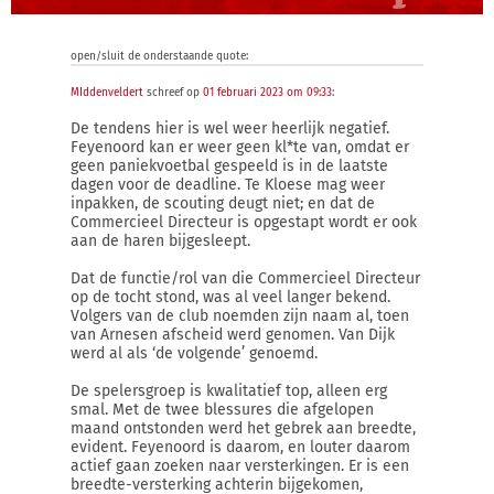
open/sluit de onderstaande quote:
MIddenveldert
schreef op
01 februari 2023 om 09:33
:
De tendens hier is wel weer heerlijk negatief.
Feyenoord kan er weer geen kl*te van, omdat er
geen paniekvoetbal gespeeld is in de laatste
dagen voor de deadline. Te Kloese mag weer
inpakken, de scouting deugt niet; en dat de
Commercieel Directeur is opgestapt wordt er ook
aan de haren bijgesleept.
Dat de functie/rol van die Commercieel Directeur
op de tocht stond, was al veel langer bekend.
Volgers van de club noemden zijn naam al, toen
van Arnesen afscheid werd genomen. Van Dijk
werd al als ‘de volgende’ genoemd.
De spelersgroep is kwalitatief top, alleen erg
smal. Met de twee blessures die afgelopen
maand ontstonden werd het gebrek aan breedte,
evident. Feyenoord is daarom, en louter daarom
actief gaan zoeken naar versterkingen. Er is een
breedte-versterking achterin bijgekomen,