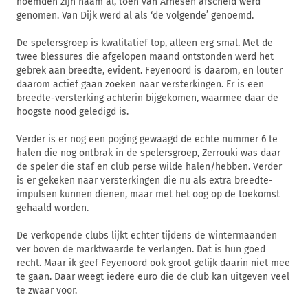
noemden zijn naam al, toen van Arnesen afscheid werd
genomen. Van Dijk werd al als ‘de volgende’ genoemd.
De spelersgroep is kwalitatief top, alleen erg smal. Met de
twee blessures die afgelopen maand ontstonden werd het
gebrek aan breedte, evident. Feyenoord is daarom, en louter
daarom actief gaan zoeken naar versterkingen. Er is een
breedte-versterking achterin bijgekomen, waarmee daar de
hoogste nood geledigd is.
Verder is er nog een poging gewaagd de echte nummer 6 te
halen die nog ontbrak in de spelersgroep, Zerrouki was daar
de speler die staf en club perse wilde halen/hebben. Verder
is er gekeken naar versterkingen die nu als extra breedte-
impulsen kunnen dienen, maar met het oog op de toekomst
gehaald worden.
De verkopende clubs lijkt echter tijdens de wintermaanden
ver boven de marktwaarde te verlangen. Dat is hun goed
recht. Maar ik geef Feyenoord ook groot gelijk daarin niet mee
te gaan. Daar weegt iedere euro die de club kan uitgeven veel
te zwaar voor.