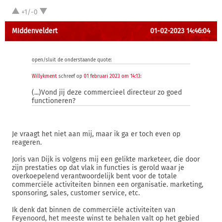
+1/-0
MIddenveldert
01-02-2023 14:46:04
open/sluit de onderstaande quote:
Willykment
schreef op
01 februari 2023 om 14:13
:
(...)Vond jij deze commercieel directeur zo goed
functioneren?
Je vraagt het niet aan mij, maar ik ga er toch even op
reageren.
Joris van Dijk is volgens mij een gelikte marketeer, die door
zijn prestaties op dat vlak in functies is gerold waar je
overkoepelend verantwoordelijk bent voor de totale
commerciële activiteiten binnen een organisatie. marketing,
sponsoring, sales, customer service, etc.
Ik denk dat binnen de commerciële activiteiten van
Feyenoord, het meeste winst te behalen valt op het gebied