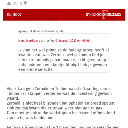
+2/-0
Kuijt007
01-02-2023 00:33:05
open/sluit de onderstaande quote:
Marc Acardipane
schreef op
01 februari 2023 om 00:06
:
Ik vind het wel prima zo de huidige groep heeft al
kwaliteit zat, was Zerrouki wel gekomen had je
een extra impuls gehad maar is echt geen ramp
mits iedereen een beetje fit blijft heb je gewoon
een brede selectie.
Als ik kwa geld Zerouki en Timber naast elkaar leg, dan is
Timber 2/3 stappen verder en was de investering gewoon
waard.
Zerouki is niet heel bijzonder, bal ophalen en breed spelen.
Ook zondag kwam die er totaal weer niet aan te pas.
Dan moet je ook in die wedstrijden beslissend of bepalend
zijn en hij was beiden niet.
het issue is gewoon dat je 3 maanden had om je selectie een