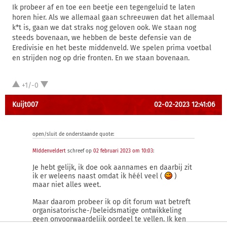
Ik probeer af en toe een beetje een tegengeluid te laten
horen hier. Als we allemaal gaan schreeuwen dat het allemaal
k*t is, gaan we dat straks nog geloven ook. We staan nog
steeds bovenaan, we hebben de beste defensie van de
Eredivisie en het beste middenveld. We spelen prima voetbal
en strijden nog op drie fronten. En we staan bovenaan.
+1/-0
Kuijt007
02-02-2023 12:41:06
open/sluit de onderstaande quote:
MIddenveldert
schreef op
02 februari 2023 om 10:03
:
Je hebt gelijk, ik doe ook aannames en daarbij zit
ik er weleens naast omdat ik héél veel (
)
maar niet alles weet.
Maar daarom probeer ik op dit forum wat betreft
organisatorische-/beleidsmatige ontwikkeling
geen onvoorwaardelijk oordeel te vellen. Ik ken