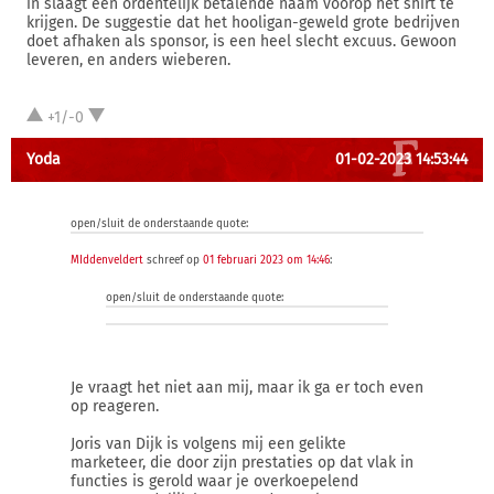
in slaagt een ordentelijk betalende naam voorop het shirt te
krijgen. De suggestie dat het hooligan-geweld grote bedrijven
doet afhaken als sponsor, is een heel slecht excuus. Gewoon
leveren, en anders wieberen.
+1/-0
Yoda
01-02-2023 14:53:44
open/sluit de onderstaande quote:
MIddenveldert
schreef op
01 februari 2023 om 14:46
:
open/sluit de onderstaande quote:
Je vraagt het niet aan mij, maar ik ga er toch even
op reageren.
Joris van Dijk is volgens mij een gelikte
marketeer, die door zijn prestaties op dat vlak in
functies is gerold waar je overkoepelend