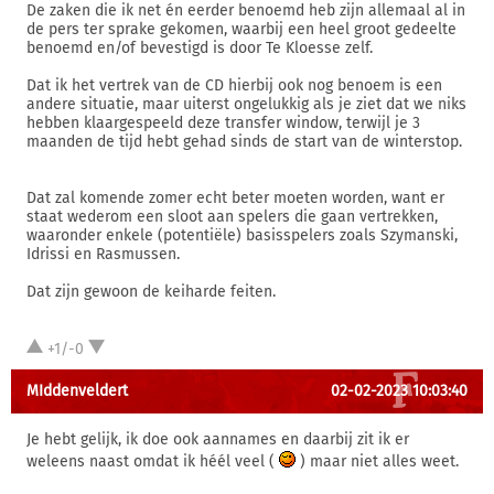
De zaken die ik net én eerder benoemd heb zijn allemaal al in
de pers ter sprake gekomen, waarbij een heel groot gedeelte
benoemd en/of bevestigd is door Te Kloesse zelf.
Dat ik het vertrek van de CD hierbij ook nog benoem is een
andere situatie, maar uiterst ongelukkig als je ziet dat we niks
hebben klaargespeeld deze transfer window, terwijl je 3
maanden de tijd hebt gehad sinds de start van de winterstop.
Dat zal komende zomer echt beter moeten worden, want er
staat wederom een sloot aan spelers die gaan vertrekken,
waaronder enkele (potentiële) basisspelers zoals Szymanski,
Idrissi en Rasmussen.
Dat zijn gewoon de keiharde feiten.
+1/-0
MIddenveldert
02-02-2023 10:03:40
Je hebt gelijk, ik doe ook aannames en daarbij zit ik er
weleens naast omdat ik héél veel (
) maar niet alles weet.