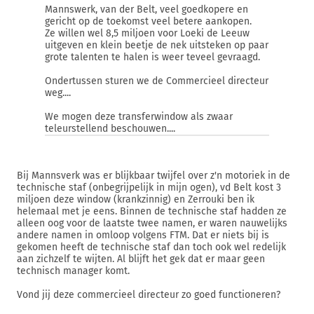
Mannswerk, van der Belt, veel goedkopere en
gericht op de toekomst veel betere aankopen.
Ze willen wel 8,5 miljoen voor Loeki de Leeuw
uitgeven en klein beetje de nek uitsteken op paar
grote talenten te halen is weer teveel gevraagd.
Ondertussen sturen we de Commercieel directeur
weg....
We mogen deze transferwindow als zwaar
teleurstellend beschouwen....
Bij Mannsverk was er blijkbaar twijfel over z'n motoriek in de
technische staf (onbegrijpelijk in mijn ogen), vd Belt kost 3
miljoen deze window (krankzinnig) en Zerrouki ben ik
helemaal met je eens. Binnen de technische staf hadden ze
alleen oog voor de laatste twee namen, er waren nauwelijks
andere namen in omloop volgens FTM. Dat er niets bij is
gekomen heeft de technische staf dan toch ook wel redelijk
aan zichzelf te wijten. Al blijft het gek dat er maar geen
technisch manager komt.
Vond jij deze commercieel directeur zo goed functioneren?