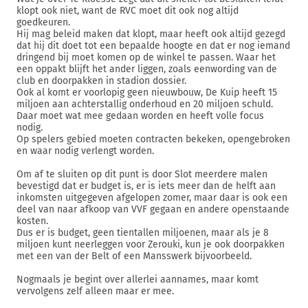
klopt ook niet, want de RVC moet dit ook nog altijd
goedkeuren.
Hij mag beleid maken dat klopt, maar heeft ook altijd gezegd
dat hij dit doet tot een bepaalde hoogte en dat er nog iemand
dringend bij moet komen op de winkel te passen. Waar het
een oppakt blijft het ander liggen, zoals eenwording van de
club en doorpakken in stadion dossier.
Ook al komt er voorlopig geen nieuwbouw, De Kuip heeft 15
miljoen aan achterstallig onderhoud en 20 miljoen schuld.
Daar moet wat mee gedaan worden en heeft volle focus
nodig.
Op spelers gebied moeten contracten bekeken, opengebroken
en waar nodig verlengt worden.
Om af te sluiten op dit punt is door Slot meerdere malen
bevestigd dat er budget is, er is iets meer dan de helft aan
inkomsten uitgegeven afgelopen zomer, maar daar is ook een
deel van naar afkoop van VVF gegaan en andere openstaande
kosten.
Dus er is budget, geen tientallen miljoenen, maar als je 8
miljoen kunt neerleggen voor Zerouki, kun je ook doorpakken
met een van der Belt of een Mansswerk bijvoorbeeld.
Nogmaals je begint over allerlei aannames, maar komt
vervolgens zelf alleen maar er mee.