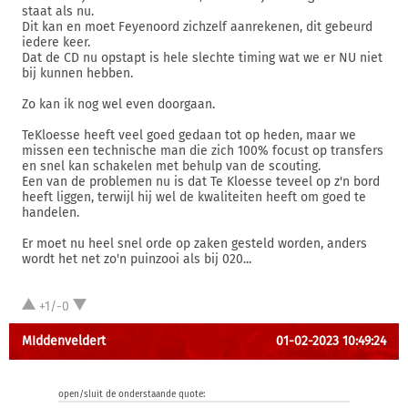
staat als nu.
Dit kan en moet Feyenoord zichzelf aanrekenen, dit gebeurd
iedere keer.
Dat de CD nu opstapt is hele slechte timing wat we er NU niet
bij kunnen hebben.
Zo kan ik nog wel even doorgaan.
TeKloesse heeft veel goed gedaan tot op heden, maar we
missen een technische man die zich 100% focust op transfers
en snel kan schakelen met behulp van de scouting.
Een van de problemen nu is dat Te Kloesse teveel op z'n bord
heeft liggen, terwijl hij wel de kwaliteiten heeft om goed te
handelen.
Er moet nu heel snel orde op zaken gesteld worden, anders
wordt het net zo'n puinzooi als bij 020...
+1/-0
MIddenveldert
01-02-2023 10:49:24
open/sluit de onderstaande quote: