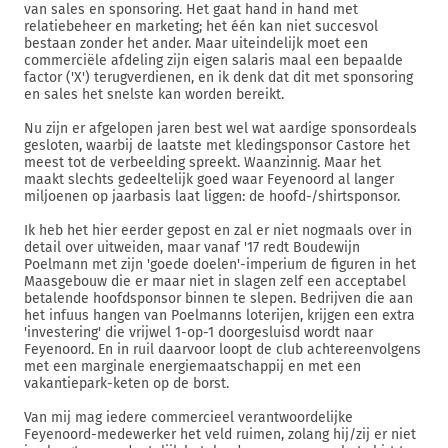
van sales en sponsoring. Het gaat hand in hand met
relatiebeheer en marketing; het één kan niet succesvol
bestaan zonder het ander. Maar uiteindelijk moet een
commerciële afdeling zijn eigen salaris maal een bepaalde
factor ('X') terugverdienen, en ik denk dat dit met sponsoring
en sales het snelste kan worden bereikt.
Nu zijn er afgelopen jaren best wel wat aardige sponsordeals
gesloten, waarbij de laatste met kledingsponsor Castore het
meest tot de verbeelding spreekt. Waanzinnig. Maar het
maakt slechts gedeeltelijk goed waar Feyenoord al langer
miljoenen op jaarbasis laat liggen: de hoofd-/shirtsponsor.
Ik heb het hier eerder gepost en zal er niet nogmaals over in
detail over uitweiden, maar vanaf '17 redt Boudewijn
Poelmann met zijn 'goede doelen'-imperium de figuren in het
Maasgebouw die er maar niet in slagen zelf een acceptabel
betalende hoofdsponsor binnen te slepen. Bedrijven die aan
het infuus hangen van Poelmanns loterijen, krijgen een extra
'investering' die vrijwel 1-op-1 doorgesluisd wordt naar
Feyenoord. En in ruil daarvoor loopt de club achtereenvolgens
met een marginale energiemaatschappij en met een
vakantiepark-keten op de borst.
Van mij mag iedere commercieel verantwoordelijke
Feyenoord-medewerker het veld ruimen, zolang hij/zij er niet