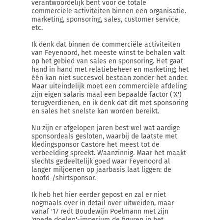
verantwoordelijk bent voor de totale
commerciële activiteiten binnen een organisatie.
marketing, sponsoring, sales, customer service,
etc.
Ik denk dat binnen de commerciële activiteiten
van Feyenoord, het meeste winst te behalen valt
op het gebied van sales en sponsoring. Het gaat
hand in hand met relatiebeheer en marketing; het
één kan niet succesvol bestaan zonder het ander.
Maar uiteindelijk moet een commerciële afdeling
zijn eigen salaris maal een bepaalde factor ('X')
terugverdienen, en ik denk dat dit met sponsoring
en sales het snelste kan worden bereikt.
Nu zijn er afgelopen jaren best wel wat aardige
sponsordeals gesloten, waarbij de laatste met
kledingsponsor Castore het meest tot de
verbeelding spreekt. Waanzinnig. Maar het maakt
slechts gedeeltelijk goed waar Feyenoord al
langer miljoenen op jaarbasis laat liggen: de
hoofd-/shirtsponsor.
Ik heb het hier eerder gepost en zal er niet
nogmaals over in detail over uitweiden, maar
vanaf '17 redt Boudewijn Poelmann met zijn
'goede doelen'-imperium de figuren in het