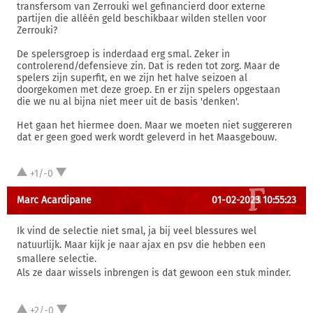
transfersom van Zerrouki wel gefinancierd door externe
partijen die alléén geld beschikbaar wilden stellen voor
Zerrouki?
De spelersgroep is inderdaad erg smal. Zeker in
controlerend/defensieve zin. Dat is reden tot zorg. Maar de
spelers zijn superfit, en we zijn het halve seizoen al
doorgekomen met deze groep. En er zijn spelers opgestaan
die we nu al bijna niet meer uit de basis 'denken'.
Het gaan het hiermee doen. Maar we moeten niet suggereren
dat er geen goed werk wordt geleverd in het Maasgebouw.
+1/-0
Marc Acardipane
01-02-2023 10:55:23
Ik vind de selectie niet smal, ja bij veel blessures wel
natuurlijk. Maar kijk je naar ajax en psv die hebben een
smallere selectie.
Als ze daar wissels inbrengen is dat gewoon een stuk minder.
+2/-0