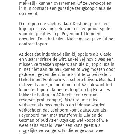
makkelijk kunnen overnemen. Of ze verkoopt en
in hun contract een gunstige terugkoop clausule
op neemt.
Dan rijpen die spelers daar. Kost het je niks en
krijg jij er mss nog geld voor of een prima speler
voor die posities in je Feyenoord 1 kunnen
opvullen. En is het niks... Niet erg laat je ze uit het
contract lopen.
Az doet dat inderdaad slim bij spelers als Clasie
en Vlaar Indrisse de witt. Enkel Vejinovic was een
misser. Ze trekken spelers aan die bij top clubs in
nl net niet aan de bak komen of weg moeten door
gedoe en geven die ruimte zicht te ontwikkelen.
(Enkel moet Eenhoorn wel scherp blijven. Mss had
ie teveel aan zijn hoofd met dat AZ dak want liet
knoester lopen... Knoester loopt nu bij Heracles
lekker te ballen en AZ heeft een centrum
reserves probleempje). Maar zal me niks
verbazen als mss midtsjo en Indrisse worden
verkocht en dat Eenhoorn komt aanzetten als
Feyenoord man met transfervrije Elia en de
Guzman of oud Az'er Ozyakup wel koopt of wie
weet zelfs Assaidi weer een kans geeft als
mogelijke vervangers. En die er gewoon weer