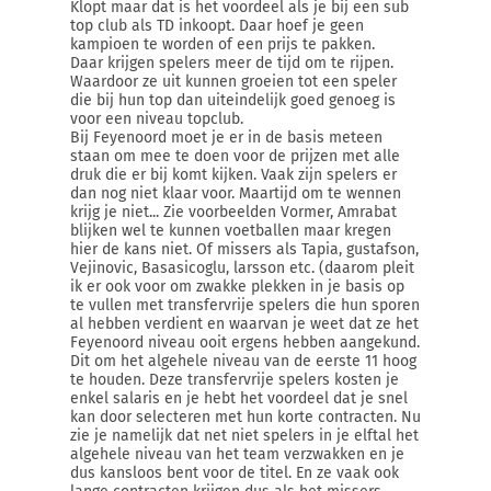
Klopt maar dat is het voordeel als je bij een sub
top club als TD inkoopt. Daar hoef je geen
kampioen te worden of een prijs te pakken.
Daar krijgen spelers meer de tijd om te rijpen.
Waardoor ze uit kunnen groeien tot een speler
die bij hun top dan uiteindelijk goed genoeg is
voor een niveau topclub.
Bij Feyenoord moet je er in de basis meteen
staan om mee te doen voor de prijzen met alle
druk die er bij komt kijken. Vaak zijn spelers er
dan nog niet klaar voor. Maartijd om te wennen
krijg je niet... Zie voorbeelden Vormer, Amrabat
blijken wel te kunnen voetballen maar kregen
hier de kans niet. Of missers als Tapia, gustafson,
Vejinovic, Basasicoglu, larsson etc. (daarom pleit
ik er ook voor om zwakke plekken in je basis op
te vullen met transfervrije spelers die hun sporen
al hebben verdient en waarvan je weet dat ze het
Feyenoord niveau ooit ergens hebben aangekund.
Dit om het algehele niveau van de eerste 11 hoog
te houden. Deze transfervrije spelers kosten je
enkel salaris en je hebt het voordeel dat je snel
kan door selecteren met hun korte contracten. Nu
zie je namelijk dat net niet spelers in je elftal het
algehele niveau van het team verzwakken en je
dus kansloos bent voor de titel. En ze vaak ook