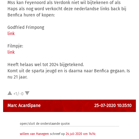
Mss kan Feyenoord als Verdonk niet wil bijtekenen of als
Haps als nog word verkocht deze nederlandse links back bij
Benfica huren of kopen:
Godfried Frimpong
link
Filmpje:
link
Heeft helaas wel tot 2024 bijgetekend.
Komt uit de sparta jeugd en is daarna naar Benfica gegaan. Is
nu 21 jaar.
+1/-0
Marc Acardipane
25-07-2020 10:35:10
open/sluit de onderstaande quote:
willem van Hanegem
schreef op
24 juli 2020 om 14:14
: