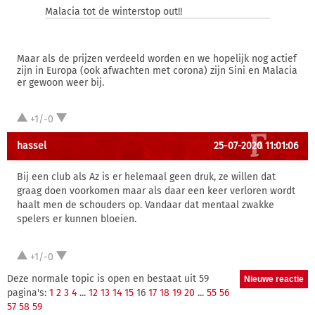
Malacia tot de winterstop out!!
Maar als de prijzen verdeeld worden en we hopelijk nog actief
zijn in Europa (ook afwachten met corona) zijn Sini en Malacia
er gewoon weer bij.
+1/-0
hassel
25-07-2020 11:01:06
Bij een club als Az is er helemaal geen druk, ze willen dat
graag doen voorkomen maar als daar een keer verloren wordt
haalt men de schouders op. Vandaar dat mentaal zwakke
spelers er kunnen bloeien.
+1/-0
Deze normale topic is open en bestaat uit 59
pagina's:
1
2
3
4
...
12
13
14
15
16
17
18
19
20
...
55
56
57
58
59