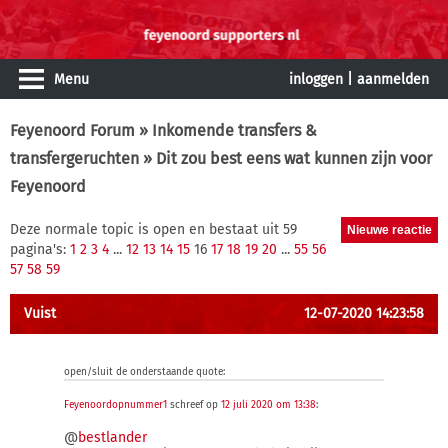
Menu
inloggen
|
aanmelden
Feyenoord Forum
»
Inkomende transfers &
transfergeruchten
» Dit zou best eens wat kunnen zijn voor
Feyenoord
Deze normale topic is open en bestaat uit 59
pagina's:
1
2
3
4
...
12
13
14
15
16
17
18
19
20
...
55
56
57
58
59
Vuist
12-07-2020 14:23:58
open/sluit de onderstaande quote:
Feyenoordopnummer1
schreef op
12 juli 2020 om 13:38
:
@
bestlander