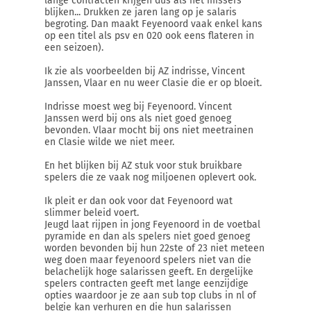
lange contracten krijgen dus als het missers
blijken... Drukken ze jaren lang op je salaris
begroting. Dan maakt Feyenoord vaak enkel kans
op een titel als psv en 020 ook eens flateren in
een seizoen).
Ik zie als voorbeelden bij AZ indrisse, Vincent
Janssen, Vlaar en nu weer Clasie die er op bloeit.
Indrisse moest weg bij Feyenoord. Vincent
Janssen werd bij ons als niet goed genoeg
bevonden. Vlaar mocht bij ons niet meetrainen
en Clasie wilde we niet meer.
En het blijken bij AZ stuk voor stuk bruikbare
spelers die ze vaak nog miljoenen oplevert ook.
Ik pleit er dan ook voor dat Feyenoord wat
slimmer beleid voert.
Jeugd laat rijpen in jong Feyenoord in de voetbal
pyramide en dan als spelers niet goed genoeg
worden bevonden bij hun 22ste of 23 niet meteen
weg doen maar feyenoord spelers niet van die
belachelijk hoge salarissen geeft. En dergelijke
spelers contracten geeft met lange eenzijdige
opties waardoor je ze aan sub top clubs in nl of
belgie kan verhuren en die hun salarissen