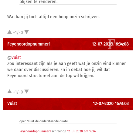
blijken te renderen.
Wat kan jij toch altijd een hoop onzin schrijven.
+1/-0
Feyenoordopnummer1
12-07-2020 16:34:08
@
vuist
Zou interessant zijn als je aan geeft wat je onzin vind kunnen
we daar over discussiëren. En in debat hoe jij wil dat
Feyenoord structureel aan de top wil krijgen.
+1/-0
Vuist
12-07-2020 16:41:03
open/sluit de onderstaande quote:
Feyenoordopnummer1
schreef op
12 juli 2020 om 16:34
: